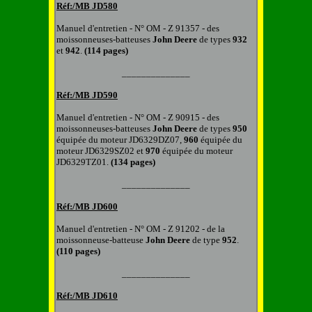
Réf:/MB
JD580
Manuel d'entretien
-
N° OM - Z 91357 -
d
es
m
oissonneuse
s-
batteuse
s
John Deere
de types
932
et
942
.
(114 pages)
______________
Réf:/MB
JD590
Manuel d'entretien
-
N° OM - Z 90915 -
d
es
m
oissonneuse
s-
batteuse
s
John Deere
de types
950
équipée du moteur JD6329DZ07,
960
équipée du
moteur JD6329SZ02
et
970
équipée du moteur
JD6329TZ01.
(134 pages)
______________
Réf:/MB
JD600
Manuel d'entretien
-
N° OM - Z 91202 -
d
e la
m
oissonneuse
-
batteuse
John Deere
de type
952
.
(110 pages)
______________
Réf:/MB
JD610