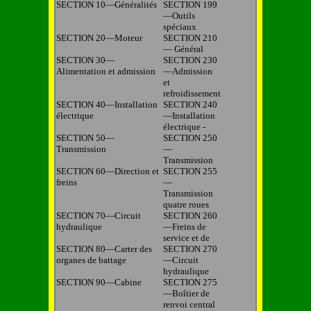
SECTION 10—Généralités
SECTION 199
—Outils
spéciaux
SECTION 20—Moteur
SECTION 210
— Général
SECTION 30—
SECTION 230
Alimentation et admission
—Admission
et
refroidissement
SECTION 40—Installation
SECTION 240
électrique
—Installation
électrique -
SECTION 50—
SECTION 250
Transmission
—
Transmission
SECTION 60—Direction et
SECTION 255
freins
—
Transmission
quatre roues
SECTION 70—Circuit
SECTION 260
hydraulique
—Freins de
service et de
SECTION 80—Carter des
SECTION 270
organes de battage
—Circuit
hydraulique
SECTION 90—Cabine
SECTION 275
—Boîtier de
renvoi central