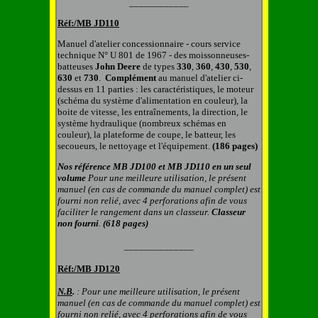
____________
Réf:/MB
JD110
Manuel d'atelier concessionnaire - cours service
technique N° U 801 de 1967 - des moissonneuses-
batteuses
John
Deere
de types
330
,
360
,
430
,
530
,
630
et
730
.
Complément
au manuel d'atelier ci-
dessus
en 11 parties : les caractéristiques, le moteur
(schéma du système d'alimentation en couleur), la
boite de vitesse, les entraînements, la direction, le
système hydraulique (nombreux schémas en
couleur), la plateforme de coupe, le batteur, les
secoueurs, le nettoyage et l'équipement.
(186 pages)
Nos référence MB
JD100
et MB
JD110
en un seul
volume
Pour une meilleure utilisation, le présent
manuel (en cas de commande du manuel complet) est
fourni non relié, avec 4 perforations afin de vous
faciliter le rangement dans un classeur.
C
lasseur
non fourni
.
(
618
pages)
______________
Réf:/MB
JD
120
N.B
.
: Pour une meilleure utilisation, le présent
manuel (en cas de commande du manuel complet) est
fourni non relié, avec 4 perforations afin de vous