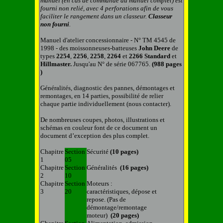
manuel (en cas de commande du manuel complet) est
fourni non relié, avec 4 perforations afin de vous
faciliter le rangement dans un classeur.
C
lasseur
non fourni
.
Manuel d'atelier concessionnaire - N° TM 4545 de
1998 - des moissonneuses-batteuses
John
Deere
de
types
2254
,
2256
,
2258
,
2264
et
2266 Standard
et
Hillmaster.
Jusqu'au N° de série 067765.
(988 pages
)
Généralités, diagnostic des pannes, démontages et
remontages, en
14
parties, possibilité de relier
chaque partie individuellement (nous contacter).
De nombreuses coupes, photos, illustrations et
schémas en couleur font de ce document un
document d’exception des plus complet.
Chapitre
Section
Sécurité
(10 pages)
1
05
Chapitre
Section
Généralités
(16 pages)
2
10
Chapitre
Section
Moteurs :
3
20
caractéristiques, dépose et
repose. (Pas de
démontage/remontage
moteur)
(20 pages)