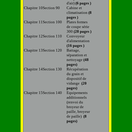
d'air)
(6 pages )
Chapitre 10
Section 90
Cabine
et
climatisation
(8
pages )
Chapitre 11
Section 100
Plates formes
de coupe série
300
(28 pages )
Chapitre 12
Section 110
Convoyeur
d'alimentation
(16 pages )
Chapitre 13
Section 120
Battage,
séparation et
nettoyage
(48
pages)
Chapitre 14
Section 130
Récupération
du grain et
dispositif de
vidange
(20
pages)
Chapitre 15
Section 140
Equipements
additionnels
(renvoi du
broyeur de
paille, broyeur
de paille)
(8
pages)
______________