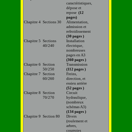
caractéristiques,
dépose et
repose
(12
pages)
Chapitre 4
Sections 30
Alimentation,
admission et
refroidissement
(30 pages )
Chapitre 5
Sections
Installation
40/240
électrique,
nombreuses
pages en A3
(360 pages )
Chapitre 6
Section
Transmission
50/250
(112 pages )
Chapitre 7
Section
Freins,
60/260
direction, et
essieu arrière
(52 pages )
Chapitre 8
Section
Circuit
70/270
hydraulique,
(nombreux
schémas A3)
(134 pages )
Chapitre 9
Section 80
Divers
(roulement et
arbres,
courroies