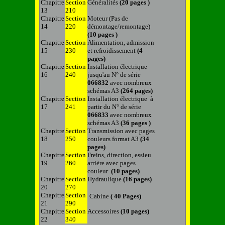
Chapitre
Section
Généralités
(20 pages )
13
210
Chapitre
Section
Moteur
(Pas de
14
220
démontage/remontage)
(10 pages )
Chapitre
Section
Alimentation, admission
15
230
et refroidissement
(4
pages)
Chapitre
Section
Installation électrique
16
240
jusqu'au N° de série
066832
avec nombreux
schémas A3
(264 pages)
Chapitre
Section
Installation électrique à
17
241
partir du N° de série
066833
avec nombreux
schémas A3
(36 pages )
Chapitre
Section
Transmission avec pages
18
250
couleurs format A3
(34
pages)
Chapitre
Section
Freins, direction, essieu
19
260
arrière avec pages
couleur
(10 pages)
Chapitre
Section
Hydraulique
(16 pages)
20
270
Chapitre
Section
Cabine
( 40 Pages)
21
290
Chapitre
Section
Accessoires
(10 pages)
22
340