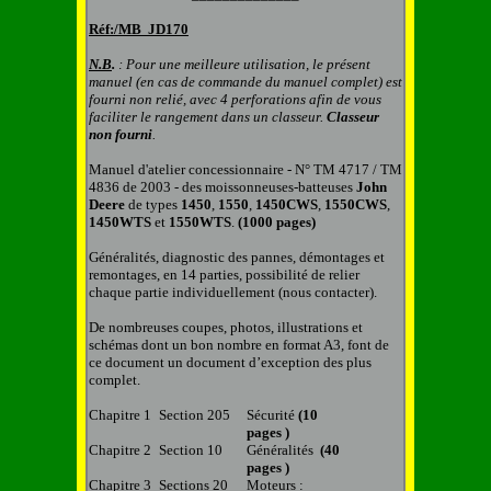
Réf:/MB
JD170
N.B
.
: Pour une meilleure utilisation, le présent
manuel (en cas de commande du manuel complet) est
fourni non relié, avec 4 perforations afin de vous
faciliter le rangement dans un classeur.
C
lasseur
non fourni
.
Manuel d'atelier concessionnaire - N° TM 4717 / TM
4836 de 2003 - des moissonneuses-batteuses
John
Deere
de types
1450
,
1550
,
1450CWS
,
1550CWS
,
1450WTS
et
1550WTS
.
(1000 pages)
Généralités, diagnostic des pannes, démontages et
remontages, en 1
4
parties, possibilité de relier
chaque partie individuellement (nous contacter).
De nombreuses coupes, photos, illustrations et
schémas
dont un bon nombre en format A3,
font de
ce document un document d’exception des plus
complet.
Chapitre 1
Section 205
Sécurité
(10
pages )
Chapitre 2
Section 10
Généralités
(40
pages )
Chapitre 3
Sections 20
Moteurs :