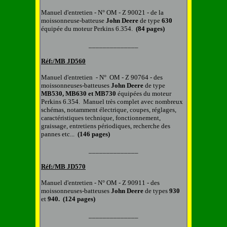
Manuel d'entretien
-
N° OM - Z 90021 -
d
e la
m
oissonneuse
-
batteuse
John Deere
de type
630
équipée du moteur
Perkins 6.354.
(84 pages)
______________
Réf:/MB
JD560
Manuel d'entretien
-
N° OM - Z 90764 -
d
es
m
oissonneuse
s-
batteuse
s
John Deere
de type
MB530, MB630 et MB730
équipées du moteur
Perkins 6.354. Manuel très complet avec nombreux
schémas, notamment électrique, coupes, réglages,
caractéristiques technique, fonctionnement,
graissage, entretiens périodiques, recherche des
pannes etc...
(146 pages)
______________
Réf:/MB
JD570
Manuel d'entretien
-
N° OM - Z 90911 -
d
es
m
oissonneuse
s-
batteuse
s
John Deere
de types
930
et
940.
(124 pages)
______________