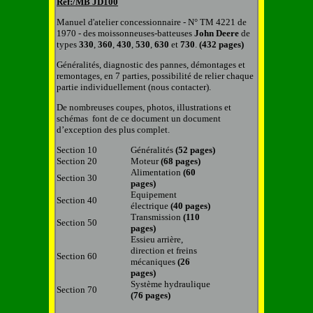
Réf:/MB
JD
100
Manuel d'atelier concessionnaire - N° TM 4221 de
1970 - des moissonneuses-batteuses
John
Deere
de
types
330
,
360
,
430
,
530
,
630
et
730
.
(432 pages)
Généralités, diagnostic des pannes, démontages et
remontages, en
7
parties, possibilité de relier chaque
partie individuellement (nous contacter).
De nombreuses coupes, photos, illustrations et
schémas font de ce document un document
d’exception des plus complet.
Section 10
Généralités
(52 pages)
Section 20
Moteur
(68 pages)
Alimentation
(60
Section 30
pages)
Equipement
Section 40
électrique
(40 pages)
Transmission
(110
Section 50
pages)
Essieu arrière,
direction et freins
Section 60
mécaniques
(26
pages)
Système hydraulique
Section 70
(76 pages)