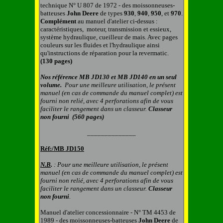
technique N° U 807 de 1972 - des moissonneuses-
batteuses
John
Deere
de types
930
,
940
,
950
, et
970
.
Complément
au manuel d'atelier ci-dessus :
caractéristiques, moteur, transmission et essieux,
système hydraulique, cueilleur de mais. Avec pages
couleurs sur les fluides et l'hydraulique ainsi
qu'instructions de réparation pour la revermatic.
(130 pages)
Nos référence MB
JD130
et MB
JD140 en un seul
volume.
Pour une meilleure utilisation, le présent
manuel (en cas de commande du manuel complet) est
fourni non relié, avec 4 perforations afin de vous
faciliter le rangement dans un classeur.
C
lasseur
non fourni
(560 pages)
______________
Réf:/MB
JD150
N.B
.
: Pour une meilleure utilisation, le présent
manuel (en cas de commande du manuel complet) est
fourni non relié, avec 4 perforations afin de vous
faciliter le rangement dans un classeur.
C
lasseur
non fourni
.
Manuel d'atelier concessionnaire - N° TM 4453 de
1989 - des moissonneuses-batteuses
John
Deere
de