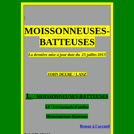
MOISSONNEUSES-
BATTEUSES
La dernière mise à jour date du
25 juillet 2015
JOHN DEERE / LANZ
1.
MOISSONNEUSES-BATTEUSES
1A Les manuels d'atelier
Moissonneuses-Batteuses
Retour à l'accueil