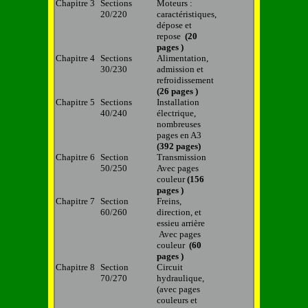
Chapitre 3
Sections
Moteurs :
20/220
caractéristiques,
dépose et
repose
(20
pages )
Chapitre 4
Sections
Alimentation,
30/230
admission et
refroidissement
(26 pages )
Chapitre 5
Sections
Installation
40/240
électrique,
nombreuses
pages en A3
(392 pages)
Chapitre 6
Section
Transmission
50/250
Avec pages
couleur
(156
pages )
Chapitre 7
Section
Freins,
60/260
direction, et
essieu arrière
Avec pages
couleur
(60
pages )
Chapitre 8
Section
Circuit
70/270
hydraulique,
(avec pages
couleurs et