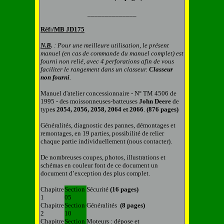
______________
Réf:/MB
JD175
N.B
.
: Pour une meilleure utilisation, le présent
manuel (en cas de commande du manuel complet) est
fourni non relié, avec 4 perforations afin de vous
faciliter le rangement dans un classeur.
C
lasseur
non fourni
.
Manuel d'atelier concessionnaire - N° TM 4506 de
1995 - des moissonneuses-batteuses
John
Deere
de
type
s 2054, 2056, 2058, 2064 et 2066
.
(876 pages)
Généralités, diagnostic des pannes, démontages et
remontages, en 1
9
parties, possibilité de relier
chaque partie individuellement (nous contacter).
De nombreuses coupes, photos, illustrations et
schémas en couleur font de ce document un
document d’exception des plus complet.
Chapitre
Section
Sécurité
(16 pages)
1
05
Chapitre
Section
Généralités
(8 pages)
2
10
Chapitre
Section
Moteurs : dépose et