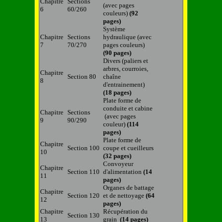
Chapitre
Sections
(avec pages
6
60/260
couleurs)
(92
pages)
Système
Chapitre
Sections
hydraulique (avec
7
70/270
pages couleurs)
(90 pages)
Divers (paliers et
arbres, courroies,
Chapitre
Section 80
chaîne
8
d'entrainement)
(18 pages)
Plate forme de
conduite et cabine
Chapitre
Sections
(avec pages
9
90/290
couleur)
(114
pages)
Plate forme de
Chapitre
Section 100
coupe et cueilleurs
10
(32 pages)
Convoyeur
Chapitre
Section 110
d'alimentation
(14
11
pages)
Organes de battage
Chapitre
Section 120
et de nettoyage
(64
12
pages)
Chapitre
Récupération du
Section 130
13
grain
(14 pages)