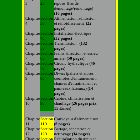
3
20
repose (Pas de
démontage/remontage)
(16 pages)
Chapitre
Section
Alimentation, admission
4
30
et refroidissement
(22
pages)
Chapitre
Section
Installation électrique
5
40
(32 pages)
Chapitre
Section
Transmission
(132
6
50
pages)
Chapitre
Section
Freins, direction, et essieu
7
60
arrière
(50 pages)
Chapitre
Section
Circuit hydraulique
(46
8
70
pages)
Chapitre
Section
Divers (paliers et arbres,
9
80
courroies d'entraînement,
chaînes d'entrainement et
panneaux latéraux)
(14
pages)
Chapitre
Section
Cabine
,
climatisation et
10
90
chauffage
(26 pages prix
15 Euros)
Chapitre
Section
Convoyeur d'alimentation
11
110
(6 pages)
Chapitre
Section
Battage, séparation et
12
120
nettoyage
(34 pages)
Chapitre
Section
Récupération du grain et