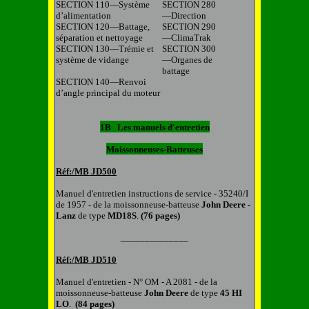
SECTION 110—Système
SECTION 280
d’alimentation
—Direction
SECTION 120—Battage,
SECTION 290
séparation et nettoyage
—ClimaTrak
SECTION 130—Trémie et
SECTION 300
système de vidange
—Organes de
battage
SECTION 140—Renvoi
d’angle principal du moteur
1B Les manuels d'entretien
Moissonneuses-Batteuses
Réf:/MB
JD
500
Manuel d'entretien instructions de service
-
35240/I
de 1957 -
de la moissonneuse-batteuse
John Deere -
Lanz
de type
MD18S
.
(76 pages)
______________
Réf:/MB
JD510
Manuel d'entretien
-
N° OM - A 2081 -
d
e la
moissonneuse
-
batteuse
John Deere
de type
45 HI
LO
.
(84 pages)