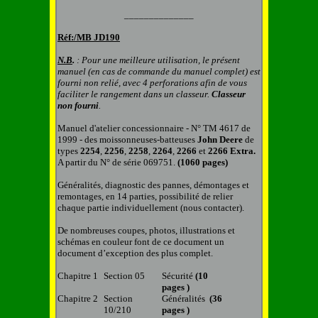
______________
Réf:/MB
JD190
N.B
.
: Pour une meilleure utilisation, le présent
manuel (en cas de commande du manuel complet) est
fourni non relié, avec 4 perforations afin de vous
faciliter le rangement dans un classeur.
C
lasseur
non fourni
.
Manuel d'atelier concessionnaire - N° TM 4617 de
1999 - des moissonneuses-batteuses
John
Deere
de
types
2254
,
2256
,
2258
,
2264
,
2266
et
2266 Extra.
A partir du N° de série 069751.
(1060 pages)
Généralités, diagnostic des pannes, démontages et
remontages, en 1
4
parties, possibilité de relier
chaque partie individuellement (nous contacter).
De nombreuses coupes, photos, illustrations et
schémas en couleur font de ce document un
document d’exception des plus complet.
Chapitre 1
Section 05
Sécurité
(10
pages )
Chapitre 2
Section
Généralités
(36
10/210
pages )