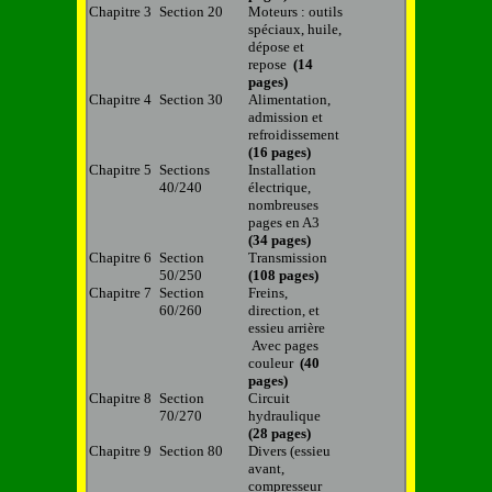
Chapitre 3
Section 20
Moteurs : outils
spéciaux, huile,
dépose et
repose
(14
pages)
Chapitre 4
Section 30
Alimentation,
admission et
refroidissement
(16 pages)
Chapitre 5
Sections
Installation
40/240
électrique,
nombreuses
pages en A3
(34 pages)
Chapitre 6
Section
Transmission
50/250
(108 pages)
Chapitre 7
Section
Freins,
60/260
direction, et
essieu arrière
Avec pages
couleur
(40
pages)
Chapitre 8
Section
Circuit
70/270
hydraulique
(28 pages)
Chapitre 9
Section 80
Divers (essieu
avant,
compresseur