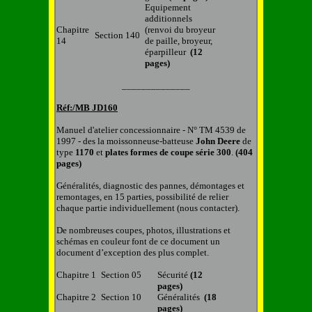
Equipement
additionnels
Chapitre
(renvoi du broyeur
Section 140
14
de paille, broyeur,
éparpilleur
(12
pages)
______________
Réf:/MB
JD160
Manuel d'atelier concessionnaire - N° TM 4539 de
1997 - des la moissonneuse-batteuse
John
Deere
de
type
1170
et
plates formes de coupe série 300
.
(404
pages)
Généralités, diagnostic des pannes, démontages et
remontages, en 1
5
parties, possibilité de relier
chaque partie individuellement (nous contacter).
De nombreuses coupes, photos, illustrations et
schémas en couleur font de ce document un
document d’exception des plus complet.
Chapitre 1
Section 05
Sécurité
(12
pages)
Chapitre 2
Section 10
Généralités
(18
pages)