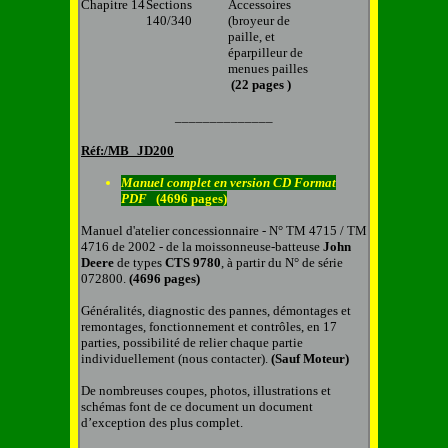
Chapitre 14
Sections
Accessoires
140/340
(broyeur de
paille, et
éparpilleur de
menues pailles
(22 pages )
______________
Réf:/MB
JD200
Manuel complet en
version CD
Format
PDF
(4696 pages)
Manuel d'atelier concessionnaire - N° TM 4715 / TM
4716 de 2002 - de la moissonneuse-batteuse
John
Deere
de types
CTS 9780
, à partir du N° de série
072800.
(4696 pages)
Généralités, diagnostic des pannes, démontages et
remontages,
fonctionnement et contrôles,
en
17
parties, possibilité de relier chaque partie
individuellement (nous contacter).
(Sauf Moteur)
De nombreuses coupes, photos, illustrations et
schémas font de ce document un document
d’exception des plus complet.