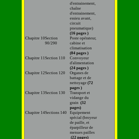
d'entrainement,
chaîne
d'entrainement,
essieu avant,
circuit
pneumatique)
(16 pages )
Chapitre 10
Section
Poste opérateur,
90/290
cabine
et
climatisation
(84 pages )
Chapitre 11
Section 110
Convoyeur
d'alimentation
(24 pages )
Chapitre 12
Section 120
Organes de
battage et de
nettoyage
(72
pages )
Chapitre 13
Section 130
Transport et
vidange du
grain
(32
pages)
Chapitre 14
Sections 140
Equipement
spécial
(broyeur
de paille, et
éparpilleur de
menues pailles
(22 pages)