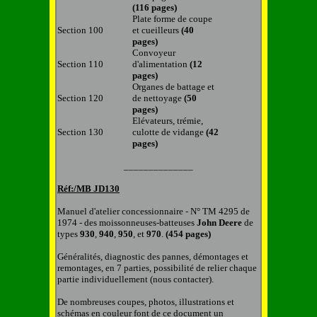
(116 pages)
Plate forme de coupe
Section 100
et cueilleurs
(40
pages)
Convoyeur
Section 110
d'alimentation
(12
pages)
Organes de battage et
Section 120
de nettoyage
(50
pages)
Elévateurs, trémie,
Section 130
culotte de vidange
(42
pages)
______________
Réf:/MB
JD
130
Manuel d'atelier concessionnaire - N° TM 4295 de
1974 - des moissonneuses-batteuses
John
Deere
de
types
930
,
940
,
950
, et
970
.
(4
54
pages
)
Généralités, diagnostic des pannes, démontages et
remontages, en
7
parties, possibilité de relier chaque
partie individuellement (nous contacter).
De nombreuses coupes, photos, illustrations et
schémas en couleur font de ce document un