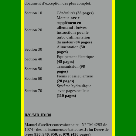
document d’exception des plus complet.
Section 10
Généralités
(38 pages)
Moteur
ave c
supplément en
allemand
: brèves
Section 20
instructions pour le
turbo d'alimentation
du moteur
(84 pages)
Alimentation
(50
Section 30
pages)
Equipement électrique
Section 40
(48 pages)
Transmission
(98
Section 50
pages)
Freins et essieu arrière
Section 60
(20 pages)
Système hydraulique
Section 70
avec pages couleur
(116 pages)
____________
Réf:/MB
JD
130
Manuel d'atelier concessionnaire - N° TM 4295 de
1974 - des moissonneuses-batteuses
John
Deere
de
types
930
,
940
,
950
, et
970
.
(430 pages)