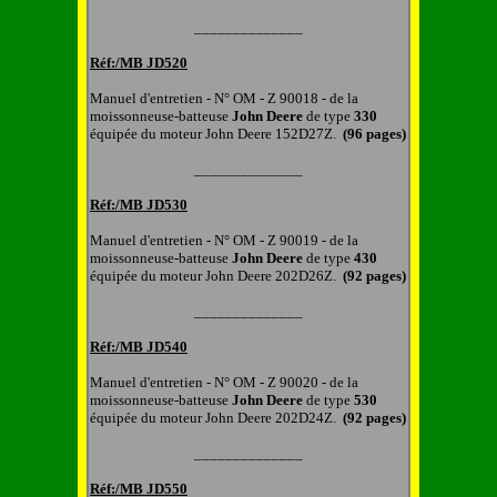
______________
Réf:/MB
JD520
Manuel d'entretien
-
N° OM - Z 90018 -
d
e la
m
oissonneuse
-
batteuse
John Deere
de type
330
équipée du moteur
John Deere 152D27Z.
(96 pages)
______________
Réf:/MB
JD530
Manuel d'entretien
-
N° OM - Z 90019 -
d
e la
m
oissonneuse
-
batteuse
John Deere
de type
430
équipée du moteur
John Deere 202D26Z.
(92 pages)
______________
Réf:/MB
JD540
Manuel d'entretien
-
N° OM - Z 90020 -
d
e la
m
oissonneuse
-
batteuse
John Deere
de type
530
équipée du moteur
John Deere 202D24Z.
(92 pages)
______________
Réf:/MB
JD550