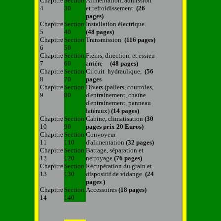
Chapitre
Section
Alimentation, admission
4
30
et refroidissement
(26
pages)
Chapitre
Section
Installation électrique.
5
40
(48 pages)
Chapitre
Section
Transmission
(116 pages)
6
50
Chapitre
Section
Freins, direction, et essieu
7
60
arrière
(48 pages)
Chapitre
Section
Circuit hydraulique,
(56
8
70
pages
Chapitre
Section
Divers (paliers, courroies,
9
80
d'entrainement, chaîne
d'entrainement, panneau
latéraux)
(14 pages)
Chapitre
Section
Cabine
,
climatisation
(30
10
90
pages prix 20 Euros)
Chapitre
Section
Convoyeur
11
110
d'alimentation
(32 pages)
Chapitre
Section
Battage, séparation et
12
120
nettoyage
(76 pages)
Chapitre
Section
Récupération du grain et
13
130
dispositif de vidange
(24
pages )
Chapitre
Section
Accessoires
(18 pages)
14
140