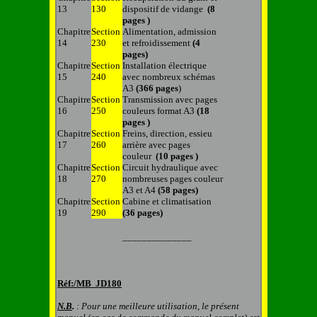
13
130
dispositif de vidange
(8
pages )
Chapitre
Section
Alimentation, admission
14
230
et refroidissement
(4
pages)
Chapitre
Section
Installation électrique
15
240
avec nombreux schémas
A3
(366 pages
)
Chapitre
Section
Transmission avec pages
16
250
couleurs format A3
(18
pages
)
Chapitre
Section
Freins, direction, essieu
17
260
arrière avec pages
couleur
(10 pages )
Chapitre
Section
Circuit hydraulique avec
18
270
nombreuses pages couleur
A3 et A4
(58 pages)
Chapitre
Section
Cabine et climatisation
19
290
(36 pages)
______________
Réf:/MB
JD180
N.B
.
: Pour une meilleure utilisation, le présent