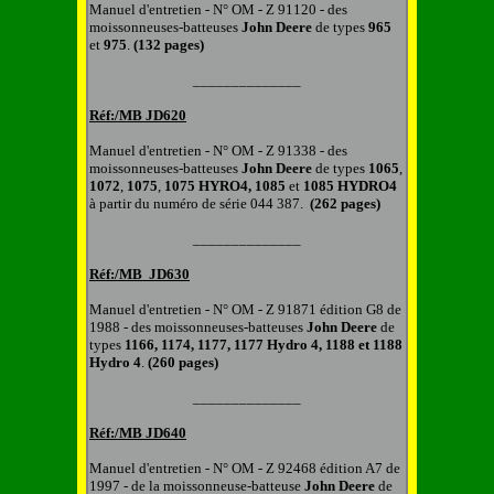
Manuel d'entretien
-
N° OM - Z 91120 -
d
es
m
oissonneuse
s-
batteuse
s
John Deere
de types
965
et
975
.
(132 pages)
______________
Réf:/MB
JD620
Manuel d'entretien
-
N° OM - Z 91338 -
d
es
m
oissonneuse
s-
batteuse
s
John Deere
de types
1065
,
1072
,
1075
,
1075 HYRO4, 1085
et
1085 HYDRO4
à partir du numéro de série 044 387.
(262 pages)
______________
Réf:/MB
JD630
Manuel d'entretien
-
N° OM - Z 91871 édition G8 de
1988 -
d
es m
oissonneuse
s-
batteuse
s
John Deere
de
types
1166, 1174, 1177, 1177 Hydro 4, 1188 et 1188
Hydro 4
.
(260 pages)
______________
Réf:/MB
JD640
Manuel d'entretien
-
N° OM - Z 92468 édition A7 de
1997 -
d
e la m
oissonneuse
-
batteuse
John Deere
de