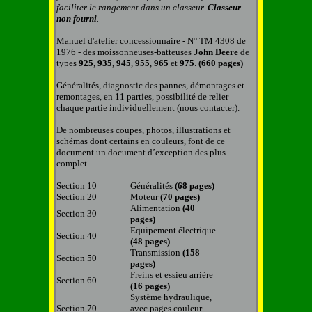
faciliter le rangement dans un classeur.
C
lasseur
non fourni
.
Manuel d'atelier concessionnaire - N° TM 4308 de
1976 - des moissonneuses-batteuses
John
Deere
de
types
925
,
935
,
945
,
955
,
965
et
975
.
(660 pages)
Généralités, diagnostic des pannes, démontages et
remontages, en 1
1
parties, possibilité de relier
chaque partie individuellement (nous contacter).
De nombreuses coupes, photos, illustrations et
schémas
dont certains en couleurs,
font de ce
document un document d’exception des plus
complet.
Section 10
Généralités
(68 pages)
Section 20
Moteur
(70 pages)
Alimentation
(40
Section 30
pages)
Equipement électrique
Section 40
(48 pages)
Transmission
(158
Section 50
pages)
Freins et essieu arrière
Section 60
(16 pages)
Système hydraulique,
Section 70
avec pages couleur