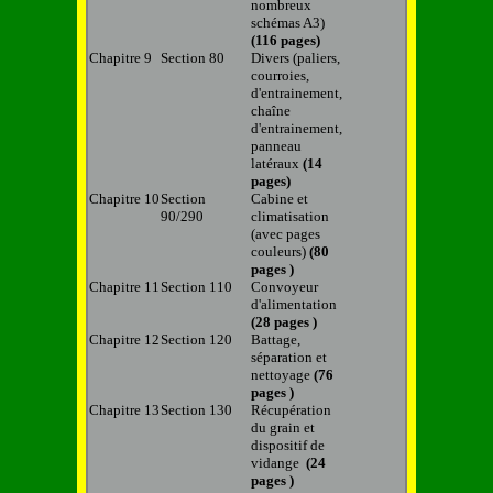
nombreux
schémas A3)
(116 pages)
Chapitre 9
Section 80
Divers (paliers,
courroies,
d'entrainement,
chaîne
d'entrainement,
panneau
latéraux
(14
pages)
Chapitre 10
Section
Cabine
et
90/290
climatisation
(avec pages
couleurs)
(80
pages )
Chapitre 11
Section 110
Convoyeur
d'alimentation
(28 pages )
Chapitre 12
Section 120
Battage,
séparation et
nettoyage
(76
pages )
Chapitre 13
Section 130
Récupération
du grain et
dispositif de
vidange
(24
pages )