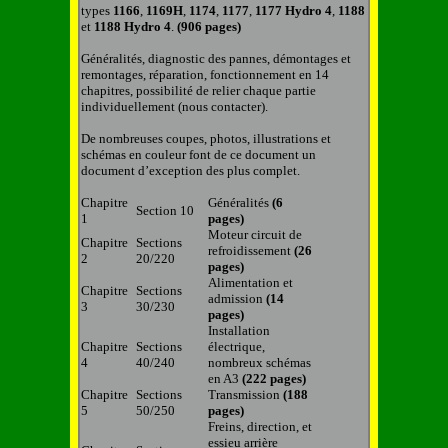
types
1166
,
1169H
,
1174
,
1177
,
1177 Hydro 4
,
1188
et
1188 Hydro 4
.
(906 pages)
Généralités, diagnostic des pannes, démontages et
remontages,
réparation, fonctionnement
en
14
chapitres
, possibilité de relier chaque partie
individuellement (nous contacter).
De nombreuses coupes, photos, illustrations et
schémas en couleur font de ce document un
document d’exception des plus complet.
Chapitre
Généralités
(6
Section 10
1
pages)
Moteur circuit de
Chapitre
Sections
refroidissement
(26
2
20/220
pages)
Alimentation et
Chapitre
Sections
admission
(14
3
30/230
pages)
Installation
Chapitre
Sections
électrique,
4
40/240
nombreux schémas
en A3
(222 pages)
Chapitre
Sections
Transmission
(188
5
50/250
pages)
Freins, direction, et
essieu arrière