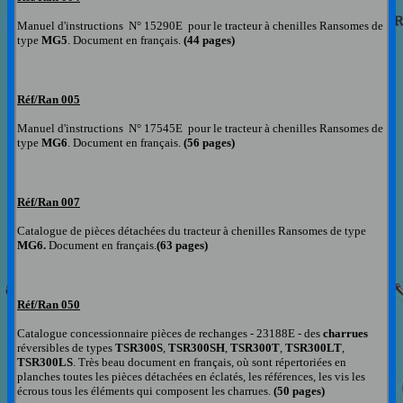
Manuel d'instructions N° 15290E pour le tracteur à chenilles Ransomes de
type
MG5
.
Document en français.
(44 pages)
Réf/Ran 005
Manuel d'instructions N° 17545E pour le tracteur à chenilles Ransomes de
type
MG6
. Document en français.
(56 pages)
Réf/Ran 007
Catalogue de pièces détachées du tracteur à chenilles Ransomes de type
MG6.
Document en français.
(63 pages)
Réf/Ran 050
Catalogue concessionnaire pièces de rechanges -
23188E - des
charrues
réversibles de types
TSR300S
,
TSR300SH
,
TSR300T
,
TSR300LT
,
TSR300LS
.
Très beau document
en français,
o
ù
sont répertoriées en
planches toutes les pièces détachées en éclatés, les références, les vis les
écrous tou
s
les éléments qui composent le
s charrues.
(
50 pages
)