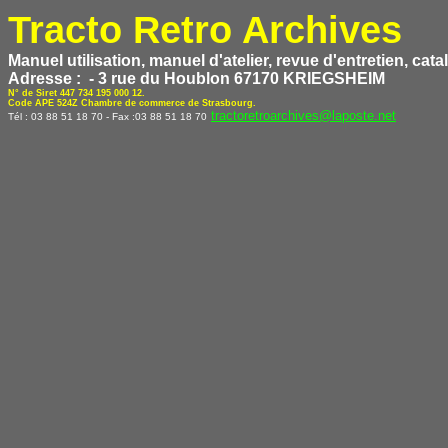
Tracto Retro Archives
Manuel utilisation, manuel d'atelier, revue d'entretien, c
Adresse : - 3 rue du Houblon 67170 KRIEGSHEIM
N° de Siret 447 734 195 000 12.
Code APE 524Z Chambre de commerce de Strasbourg.
tractoretroarchives@laposte.net
Tél : 03 88 51 18 70 - Fax :03 88 51 18 70