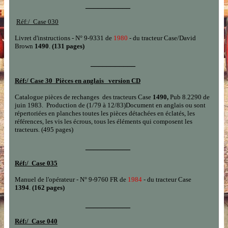
___________
Réf:/
Case 030
Livret d'instructions - N° 9-9331 de
1980
- du tracteur Case/David
Brown
1490
.
(131 pages)
___________
Réf:/
Case 30 Pièces en anglais version CD
Catalogue pièces de rechanges
des tracteurs Case
1
490,
Pub 8.2290 de
juin 1983.
Production
de
(1/79
à
12/83)
Document en
anglais
ou sont
répertoriées en planches toutes les pièces détachées en éclatés, les
références, les vis les écrous, tous les éléments qui composent les
tracteurs.
(495 pages)
___________
Réf:/
Case 035
Manuel de l'opérateur - N° 9-9760 FR de
1984
- du tracteur Case
1394
.
(162 pages)
___________
Réf:/
Case 040