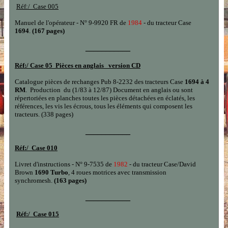
Réf:/
Case 005
Manuel de l'opérateur - N° 9-9920 FR de
1984
- du tracteur Case
1694
.
(167 pages)
___________
Réf:/
Case 05 Pièces en anglais version CD
Catalogue pièces de rechanges
Pub 8-2232 des tracteurs Case
1
694 à 4
RM
.
Production
du
(1/
83 à
12/8
7
)
Document en
anglais
ou sont
répertoriées en planches toutes les pièces détachées en éclatés, les
références, les vis les écrous, tous les éléments qui composent les
tracteurs.
(338 pages)
___________
Réf:/
Case 010
Livret d'instructions - N° 9-7535 de
1982
- du tracteur Case/David
Brown
1690 Turbo
, 4 roues motrices avec transmission
synchromesh.
(163 pages)
___________
Réf:/
Case 015