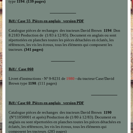
type
1194
.
(139 pages)
___________
Réf:/
Case
55 Pièces en anglais version PDF
Catalogue pièces de rechanges
des tracteurs David Brown
11
94
Don
8.2183
Production de
(1/83
à
12/85)
.
Document en
anglais
ou sont
répertoriées en planches toutes les pièces détachées en éclatés, les
références, les vis les écrous, tous les éléments qui composent les
tracteurs.
(341 pages)
__________
Réf:/
Case 060
Livret d'instructions - N° 9-9231 de
1980
-
du tracteur Case/David
Brown
type
1190
. (111 pages)
___________
Réf:/
Case
60 Pièces en anglais version PDF
Catalogue pièces de rechanges
des tracteurs David Brown
11
90
(
N°
11050001
et après)
Production de
(1/80
à
12/83
)
.
Document en
anglais
ou sont répertoriées en planches toutes les pièces détachées en
éclatés, les références, les vis les écrous, tous les éléments qui
composent les tracteurs.
(285 pages)