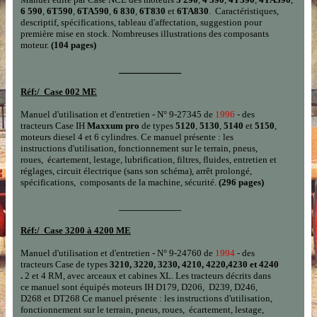
6 590
,
6T590
,
6TA590
,
6 830
,
6T830
et
6TA830
. Caractéristiques,
descriptif, spécifications, tableau d'affectation, suggestion pour
première mise en stock. Nombreuses illustrations des composants
moteur.
(104 pages)
___________
Réf:/
Case 002 ME
Manuel d'utilisation et d'entretien - N° 9-27345 de
1996
- des
tracteurs Case IH
Maxxum pro
de types
5120
,
5130
,
5140
et
5150
,
moteurs diesel 4 et 6 cylindres. Ce manuel présente : les
instructions d'utilisation, fonctionnement sur le terrain, pneus,
roues, écartement, lestage, lubrification, filtres, fluides, entretien et
réglages, circuit électrique (sans son schéma), arrêt prolongé,
spécifications, composants de la machine, sécurité.
(296 pages)
___________
Réf:/
Case 3200 à 4200 ME
Manuel d'utilisation et d'entretien - N° 9-24760 de
1994
- des
tracteurs Case de types
3210, 3220, 3230, 4210, 4220,4230 et 4240
.
2 et 4 RM, avec arceaux et cabines XL. Les tracteurs décrits dans
ce manuel sont équipés moteurs IH D179, D206, D239, D246,
D268 et DT268 Ce manuel présente : les instructions d'utilisation,
fonctionnement sur le terrain, pneus, roues, écartement, lestage,