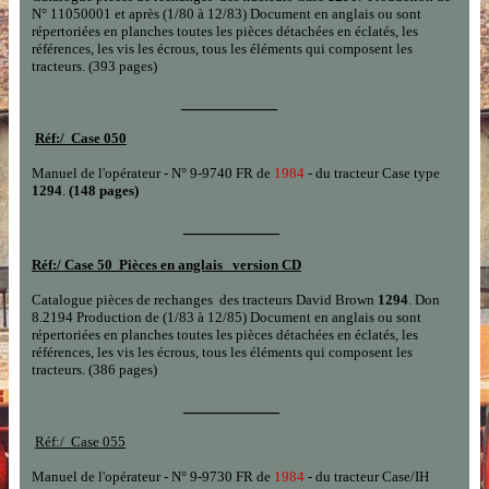
N
°
11050001
et après
(1/80
à
12/83)
Document en
anglais
ou sont
répertoriées en planches toutes les pièces détachées en éclatés, les
références, les vis les écrous, tous les éléments qui composent les
tracteurs.
(393 pages)
___________
Réf:/
Case 050
Manuel de l'opérateur - N° 9-9740 FR de
1984
- du tracteur Case
type
1294
.
(148 pages)
___________
Réf:/
Case 50 Pièces en anglais version CD
Catalogue pièces de rechanges
des tracteurs David Brown
1
294
.
Don
8.2194
Production de
(1/83
à
12/85)
Document en
anglais
ou sont
répertoriées en planches toutes les pièces détachées en éclatés, les
références, les vis les écrous, tous les éléments qui composent les
tracteurs.
(386 pages)
___________
Réf:/
Case 055
Manuel de l'opérateur - N° 9-9730 FR de
1984
- du tracteur Case/IH