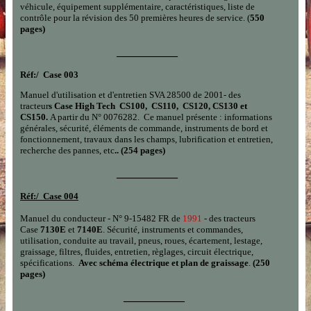
véhicule, équipement supplémentaire, caractéristiques, liste de
contrôle pour la révision des 50 premières heures de service. (
550
pages)
___________
Réf:/
Case 003
Manuel d'utilisation et d'entretien SVA 28500 de 2001- des
tracteur
s Case High Tech CS100, CS110, CS120, CS130 et
CS150.
A partir du N° 0076282. Ce manuel présente : informations
générales, sécurité, éléments de commande, instruments de bord et
fonctionnement, travaux dans les champs, lubrification et entretien,
recherche des pannes, etc
.. (254 pages)
___________
Réf:/
Case 00
4
Manuel du conducteur - N° 9-15482 FR de
1991
- des tracteurs
Case
7130E
et
7140E
. Sécurité, instruments et commandes,
utilisation, conduite au travail, pneus, roues, écartement, lestage,
graissage, filtres, fluides, entretien, règlages, circuit électrique,
spécifications.
Avec schéma électrique et plan de graissage
.
(250
pages)
___________