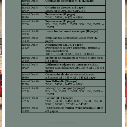
manuel Don 8-
Commandes électriques
MFD
(12 pages)
58640
manuel Don 8-
Cylindre de direction
(16 pages
)
58670
Essieu MFD
,
APL 335 et APL 345
manuel Don 8-
Transmission (68 pages
)
59250
743XL, 745XL, 844XL et 856XL
manuel Don 8-
Transmission
(85 pages
)
59260
955, 1055, 955XL, 1055XL
,
956, 1056, 956XL, et
1056XL
manuel Don 8-
Essieu traction avant mécanique
(10 pages
)
58390
manuel Don 8-
Arbre cannelé
commandant la roue avant
(12
58400
pages
)
manuel Don 8-
Accumulateur MFD (14 pages
)
58420
(Pour
m
odèles 40 km/h
u
niquement,
t
racteurs à
f
reins
h
ydrauliques)
844XL, 845XL, 856XL, 956XL et 1056XL
manuel Don 8-
Solénoïde
de changement de vitesse et filtre MFD
58430
(12 pages
)
manuel Don 8-
Différentiel et pignon de commande
e
ssieux
58620
t
raction
a
vant
m
écaniques APL 335 et APL 345
(38
pages
)
manuel Don 8-
Commandes finales
e
ssieux
t
raction
a
vant
58630
m
écaniques APL 335 et APL 345
(22 pages
)
manuel Don 8-
Sens
O-D
raulic (40 pages
)
59270
743XL, 745XL, 844XL et 856XL
manuel
Don 8-
Relevage hydraulique
(62 pages
)
59280
955, 1055, 955XL, 1055XL,
956, 1056, 956XL et
1056XL
manuel
Don 8-
Cabines XL
(66 pages
)
59290
743XL, 745XL, 844XL, 856XL, 955XL, 1055XL,
956XL, 1056XL, 1255XL et 1455XL
manuel Don 8-
Fonctionnement
traction avant mécanique MFD
58440
(28 pages
)
____________