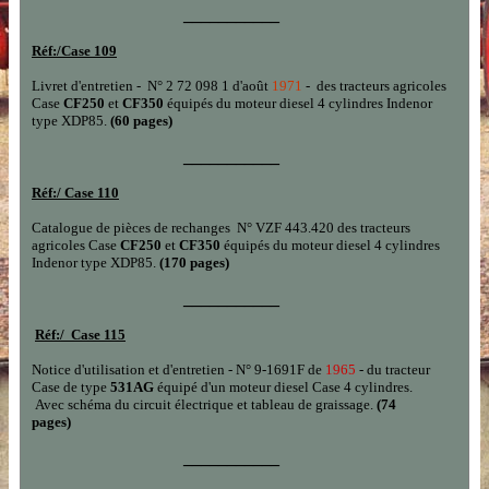
___________
Réf:/
Case
109
Livret d'entretien - N° 2 72 098 1 d'août
1971
-
des tracteurs agricoles
Case
CF250
et
CF350
équipés du moteur diesel 4 cylindres Indenor
type XDP85.
(60 pages)
___________
Réf:/
Case 110
Catalogue de pièces de rechanges N° VZF 443.420 des tracteurs
agricoles Case
CF250
et
CF350
équipés du moteur diesel 4 cylindres
Indenor type XDP85.
(170 pages)
___________
Réf:/
Case 115
Notice d'utilisation et d'entretien - N° 9-1691F de
1965
- du tracteur
Case de type
531AG
équipé d'un moteur diesel Case 4 cylindres.
Avec schéma du circuit électrique et tableau de graissage.
(74
pages)
___________