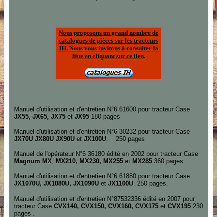
Nous proposons un grand nombre de
catalogues de pièces sur les tracteurs
IH. Nous vous invitons à consulter la
liste en cliquant sur ce lien.
Manuel d'utilisation et d'entretien N°6 61600
pour
tracteur Case
JX
55,
JX
65,
JX
75
et
JX
95
180
pages
Manuel d'utilisation et d'entretien N°6 30232
pour
tracteur Case
JX
7
0U
JX
8
0U
JX90U
et
JX100U
.
250 pages
Manuel de l'opérateur N°6 36180
édité en
2
002
pour tracteur Case
Magnum MX
,
MX210, MX230, MX255
et
MX285
36
0 pages .
Manuel d'utilisation et d'entretien N°6 61880
pour
tracteur Case
JX10
7
0U
,
JX10
8
0U
,
JX1090U
et
JX1100U
. 250 pages.
Manuel d'utilisation et d'entretien N°87532336
édité en
2
00
7
pour
tracteur Case
CVX140, CVX150, CVX160, CVX175
et
CVX195
2
3
0
pages .