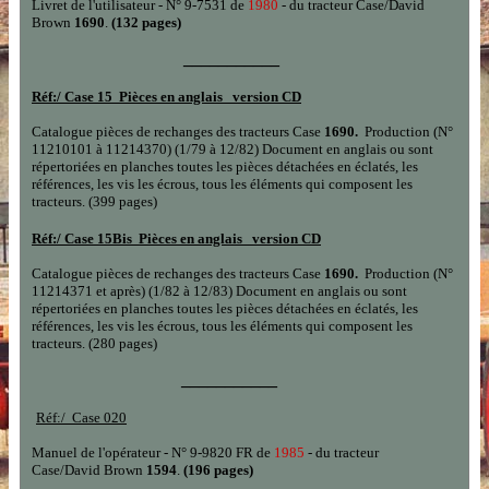
Livret de l'utilisateur - N° 9-7531 de
1980
- du tracteur Case/David
Brown
1690
.
(132 pages)
___________
Réf:/
Case 15 Pièces en anglais version CD
Catalogue pièces de rechanges
des tracteurs Case
1
690.
Production
(
N°
11210101
à
11214370) (1/79
à
12/82)
Document en
anglais
ou sont
répertoriées en planches toutes les pièces détachées en éclatés, les
références, les vis les écrous, tous les éléments qui composent les
tracteurs.
(399 pages)
Réf:/
Case 15Bis Pièces en anglais version CD
Catalogue pièces de rechanges
des tracteurs Case
1
690.
Production
(
N°
11214371
et après
) (1/82
à
12/83)
Document en
anglais
ou sont
répertoriées en planches toutes les pièces détachées en éclatés, les
références, les vis les écrous, tous les éléments qui composent les
tracteurs.
(280 pages)
___________
Réf:/
Case 020
Manuel de l'opérateur - N° 9-9820 FR de
1985
- du tracteur
Case/David Brown
1594
.
(196 pages)