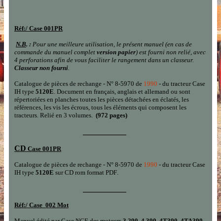
Réf:/
Case 001PR
N.B
. :
Pour une meilleure utilisation, le présent manuel (en cas de
commande du manuel complet
version papier
) est fourni non relié, avec
4 perforations afin de vous faciliter le rangement dans un classeur.
Classeur non fourni
.
Catalogue de pièces de rechange - N° 8-5970 de
1990
- du tracteur Case
IH type
5120E
. Document en français, anglais et allemand
ou sont
répertoriées en planches toutes les pièces détachées en éclatés, les
références, les vis les écrous, tous les éléments qui composent les
tracteurs.
Relié en 3 volumes.
(972 pages
)
___________
CD
Case 001PR
Catalogue de pièces de rechange - N° 8-5970 de
1990
- du tracteur Case
IH type
5120E
sur CD rom
format PDF
.
___________
Réf:/
Case 002 Mot
Manuel édité par Case NCE des moteurs
3 290
,
4 390
,
4T390
,
4TA390
,