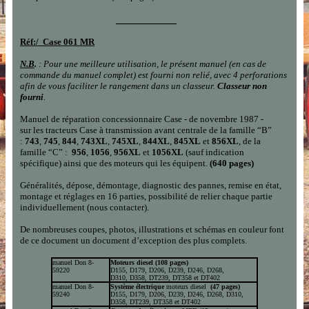
___________
Réf:/
Case 061 MR
N.B
.
: Pour une meilleure utilisation, le présent manuel (en cas de
commande du manuel comple
t
) est fourni non relié, avec 4 perforations
afin de vous faciliter le rangement dans un classeur.
Classeur non
fourni
.
Manuel de réparation concessionnaire Case - de novembre 1987 -
sur les t
racteurs
Case à transmission avant centrale
de
la
famille “B”
:
743
,
745
,
844
,
743XL
,
745XL
,
844XL
,
845XL
et
856XL
, de la
famille
“C”
:
956
,
1056
,
956XL
et
1056XL
(sauf indication
spécifique) ainsi que des moteurs qui les équipent.
(640 pages
)
Généralités, dépose, démontage, diagnostic des pannes, remise en état,
montage et réglages en
16
parties, possibilité de relier chaque partie
individuellement (nous contacter).
De nombreuses coupes, photos, illustrations et schémas en couleur font
de ce document un document d’exception des plus complets.
manuel Don 8-
Moteurs diesel
(108 pages
)
59220
D155, D179, D206, D239, D246, D268,
D310, D358, DT239, DT358 et DT402
manuel Don 8-
Système électrique
moteurs diesel
(47 pages
)
59240
D155, D179, D206, D239, D246, D268, D310,
D358, DT239, DT358 et DT402