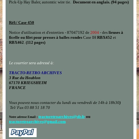
Pick-Up Hay Baler, automtic wire tie.
Document en anglais. (94 pages)
Réf:/
Case
450
Notice d'utilisation et d'entretien - 87047192 de
2004
- des
lieuses à
ficelle ou filet pour presses à balles rondes
Case IH
RBX452
et
RBX462
.
(112 pages)
Le courrier sera adressé à:
TRACTO-RETRO ARCHIVES
3 Rue du Houblon
67170 KRIEGSHEIM
FRANCE
Vous pouvez nous contacter
du lundi au vendredi de 14h à 18h30
)
Tel/ Fax 03 88 51 18 70
tractoretroarchives@sfr.fr
ou
Notre adresse Email :
tractoretroarchives@gmail.com