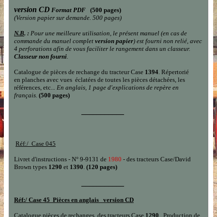
version CD
Format PDF
(500 pages)
(Version papier sur demande.
500 pages
)
N.B
. :
Pour une meilleure utilisation, le présent manuel (en cas de
commande du manuel complet
version papier
) est fourni non relié, avec
4 perforations afin de vous faciliter le rangement dans un classeur.
Classeur non fourni
.
Catalogue de pièces de rechange du tracteur Case
1394
.
R
épertorié
en planches
avec vues éclatées
de
toutes
les
pièces détachées, les
références
, etc..
. En anglais, 1 page d'explications de repère en
français.
(500 pages)
___________
Réf:/
Case 045
Livret d'instructions - N° 9-9131 de
1980
- des tracteurs Case/David
Brown
type
s
1290
et
1390
.
(120 pages)
___________
Réf:/
Case 45 Pièces en anglais version CD
Catalogue pièces de rechanges
des tracteurs Case
1
290
.
Production de