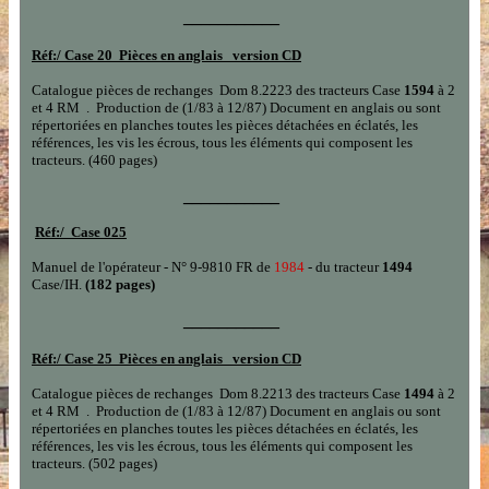
___________
Réf:/
Case 20 Pièces en anglais version CD
Catalogue pièces de rechanges
Dom 8.2223 des tracteurs Case
1
594
à 2
et 4 RM .
Production
de (
1/83
à
12/87)
Document en
anglais
ou sont
répertoriées en planches toutes les pièces détachées en éclatés, les
références, les vis les écrous, tous les éléments qui composent les
tracteurs.
(460 pages)
___________
Réf:/
Case 025
Manuel de l'opérateur - N° 9-9810 FR de
1984
- du tracteur
1494
Case/IH.
(182 pages)
___________
Réf:/
Case 25 Pièces en anglais version CD
Catalogue pièces de rechanges
Dom 8.2213 des tracteurs Case
1
494
à 2
et 4 RM .
Production
de (
1/83
à
12/87)
Document en
anglais
ou sont
répertoriées en planches toutes les pièces détachées en éclatés, les
références, les vis les écrous, tous les éléments qui composent les
tracteurs.
(502 pages)