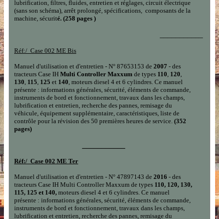
lubrification, filtres, fluides, entretien et réglages, circuit électrique
(sans son schéma), arrêt prolongé, spécifications, composants de la
machine, sécurit
é. (258 pages )
___________
Réf:/
Case 002 ME Bi
s
Manuel d'utilisation et d'entretien - N° 87653153 de
2007
- des
tracteurs Case IH
Multi Controller Maxxum
de types
110
,
120
,
130
,
115
,
125
et
140
, moteurs diesel 4 et 6 cylindres. Ce manuel
présente : informations générales, sécurité, éléments de commande,
instruments de bord et fonctionnement, travaux dans les champs,
lubrification et entretien, recherche des pannes, remisage du
véhicule, équipement supplémentaire, caractéristiques, liste de
contrôle pour la révision des 50 premières heures de service.
(352
pages)
___________
Réf:/
Case 002 ME
Ter
Manuel d'utilisation et d'entretien - N° 47897143 de
2016
- des
tracteurs Case IH Multi Controller Maxxum de types
110, 120, 130,
115, 125 et 140,
moteurs diesel 4 et 6 cylindres. Ce manuel
présente : informations générales, sécurité, éléments de commande,
instruments de bord et fonctionnement, travaux dans les champs,
lubrification et entretien, recherche des pannes, remisage du