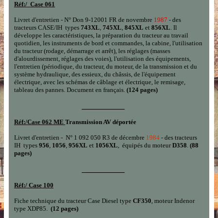
Réf:/
Case 061
Livret d'entretien - N° Don 9-120
01
FR de novembre
198
7
- des
tracteurs CASE/IH types
743
XL
,
745XL
,
845XL
et
856
XL
. Il
développe les caractéristiques, la préparation du tracteur au travail
quotidien, les instruments de bord et commandes, la cabine, l'utilisation
du tracteur (rodage, démarrage et arrêt), les réglages (masses
d'alourdissement, réglages des voies), l'utilisation des équipements,
l'entretien (périodique, du tracteur, du moteur, de la transmission et du
système hydraulique, des essieux, du châssis, de l'équipement
électrique, avec les schémas de câblage et électrique, le remisage,
tableau des pannes. Document en français.
(1
2
4 pages
)
___________
Réf:/
Case 062 ME
Transmission AV déportée
Livret d'entretien - N° 1 092 050 R3 de décembre
1984
- des tracteur
s
IH
type
s
95
6
,
105
6
,
95
6
XL
et
1056X
L
,
équipés
d
u
moteur
D358
.
(88
pages
)
___________
Réf:/
Case 100
Fiche technique du tracteur Case Diesel type
CF350
, moteur Indenor
type XDP85.
(12
p
ages
)