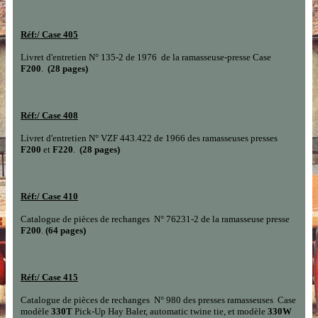
Réf:/
Case 405
Livret d'entretien N° 135-2 de 1976 de la ramasseuse-presse Case
F200
.
(28 pages)
Réf:/
Case 408
Livret d'entretien N° VZF 443.422 de 1966 des ramasseuses presses
F200
et
F220
.
(28 pages)
Réf:/
Case 410
Catalogue de pièces de rechanges N° 76231-2 de la ramasseuse presse
F200
.
(64 pages)
Réf:/
Case 415
Catalogue de pièces de rechanges N° 980 des presses ramasseuses Case
modèle
330T
Pick-Up Hay Baler, automatic twine tie, et modèle
330W