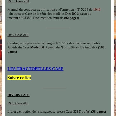
Réf:/
Case
200
Manuel du conducteur, utilisation et d'entretien - N° 5294 de
1946
- du tracteur Case de la série des modèles
D
et
DC
à partir du
tracteur 4805353. Document en français.
(92 pages)
___________
Réf:/
Case 210
Catalogue de pièces de rechanges N° C257 des tracteurs agricoles
Américain Case
Model DI
à partir du N° 4403649 ( En Anglais).
(160
pages)
LES TRACTOPELLES CASE
Suivre ce lien
___________
DIVERS CASE
Réf:/
Case 400
Livret d'entretien de la ramasseuse-presse Case
333T
ou
W
.
(58 pages)