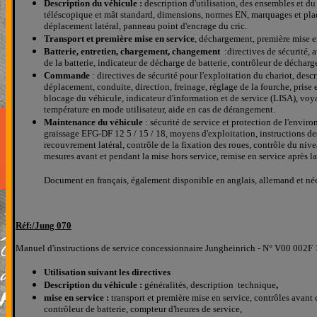
Description du véhicule :
description d'utilisation, des ensembles et d
téléscopique et mât standard, dimensions, normes EN, marquages et plaq
déplacement latéral, panneau point d'encrage du cric.
Transport et première mise en service
, déchargement, première mise e
Batterie, entretien, chargement, changement
:directives de sécurité, 
de la batterie, indicateur de décharge de batterie, contrôleur de décharg
Commande
: directives de sécurité pour l'exploitation du chariot, des
déplacement, conduite, direction, freinage, réglage de la fourche, prise 
blocage du véhicule, indicateur d'information et de service (LISA), voya
température en mode utilisateur, aide en cas de dérangement.
Maintenance du véhicule
: sécurité de service et protection de l'envir
graissage EFG-DF 12 5 / 15 / 18, moyens d'exploitation, instructions des
recouvrement latéral, contrôle de la fixation des roues, contrôle du nive
mesures avant et pendant la mise hors service, remise en service après l
Document en français, également disponible en anglais, allemand et né
Réf:/
Jung
070
Manuel d'instructions de service concessionnaire Jungheinrich - N° V00 002F 
Utilisation suivant les directives
Description du véhicule :
généralités, description technique
,
mise en service :
transport et première mise en service, contrôles avant 
contrôleur de batterie, compteur d'heures de service,