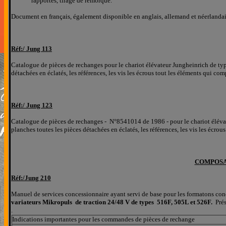
rapportés, tirage de remorque.
Document en français, également disponible en anglais, allemand et néerlanda
Réf:/ J
ung 113
Catalogue de pièces de rechanges
pour le chariot élévateur J
ungheinrich de ty
détachées
en éclatés
, les références, les
vis les écrous tout les éléments qui com
Réf:/ J
ung 123
Catalogue de pièces de rechanges
-
N°
8541014 de 1986 -
pour le chariot éléva
planches
toutes les pièces détachées
en éclatés
, les références, les
vis les écrou
COMPOSA
Réf:/
Jung
210
Manuel de services concessionnaire ayant servi de base pour les formatons con
variateurs Mikropuls de traction 24/48 V de types 516F, 505L et 526F.
Prés
.
Indications importantes pour les commandes de pièces de rechange