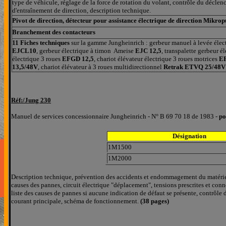
type de véhicule, réglage de la force de rotation du volant, contrôle du décle
d'entraînement de direction, description technique.
Pivot de direction, détecteur pour assistance électrique de direction Mikrop
Branchement des contacteurs
11 Fiches techniques
sur la gamme Jungheinrich : gerbeur manuel à levée éle
EJCL10
, gerbeur électrique à timon Ameise
EJC 12,5
, transpalette gerbeur 
électrique 3 roues
EFGD 12,5
, chariot élévateur électrique 3 roues motrices
EF
13,5/48V
, chariot élévateur à 3 roues multidirectionnel
Retrak ETVQ 25/48V
Réf:/
Jung
230
Manuel de services concessionnaire Jungheinrich - N° B 69 70 18 de 1983 -
po
Désignation
1M1500
1M2000
Description technique, prévention des accidents et endommagement du matériel, a
causes des pannes, circuit électrique "déplacement", tensions prescrites et con
liste des causes de pannes si aucune indication de défaut se présente, contrôle d
courant principale, schéma de fonctionnement.
(38 pages)