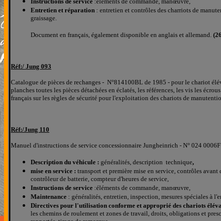
Instructions de service
:éléments de commande, manœuvre,
Entretien et réparation
: entretien et contrôles des charriots de manute
graissage.
Document en français, également disponible en anglais et allemand.
(26
Réf:/ J
ung 093
Catalogue de pièces de rechanges
-
N°
814100BL de 1985 -
pour le chariot élé
planches
toutes les pièces détachées
en éclatés
, les références, les
vis les écrou
français sur les règles de sécurité pour l'exploitation des chariots de manutenti
Réf:/
Jung 1
10
Manuel d'instructions de service concessionnaire Jungheinrich - N° 024 0006F
Description du véhicule :
généralités, description technique
,
mise en service :
transport et première mise en service, contrôles avant 
contrôleur de batterie, compteur d'heures de service,
Instructions de service
:éléments de commande, manœuvre,
Maintenance
: généralités, entretien, inspection, mesures spéciales à l'
Directives pour l'utilisation conforme et approprié des chariots élé
les chemins de roulement et zones de travail, droits, obligations et pres