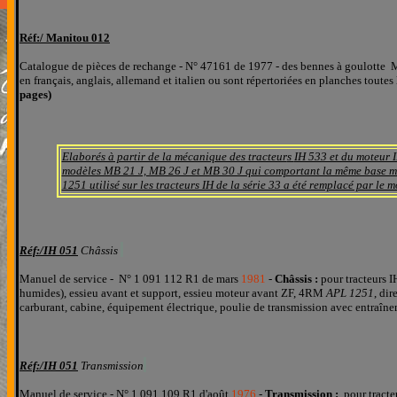
Réf:/ Mani
tou 012
Catalogue de pièces de rechange - N° 47161 de 1977 - des bennes à goulotte
en français, anglais, allemand et italien
ou sont répertoriées
en planches
toutes
pages)
Elaborés à partir de la mécanique des tracteur
s
IH 533 et du moteur 
modèles MB 21 J, MB 26 J et MB 30 J qui comportant la même base mé
1251 utilisé sur les tracteurs IH de la série 33 a été remplacé par le
Réf:/
IH
051
Châssis
Manuel de service - N° 1 091 112 R1 de mars
1981
-
Châssis
:
pour tracteurs 
humides), essieu avant et support, essieu moteur avant ZF, 4RM
APL 1251
, di
carburant, cabine, équipement électrique, poulie de transmission avec entraîn
Réf:/
IH 051
Transmission
Manuel de service - N° 1 091 109 R1 d'août
1976
-
Transmission :
pour tracte