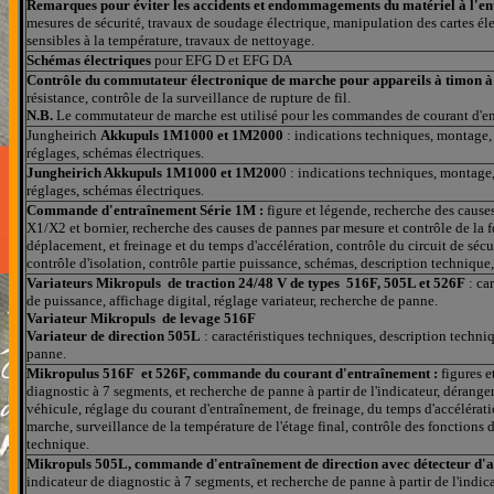
Remarques pour éviter les accidents et endommagements du matériel à l'entr
mesures de sécurité, travaux de soudage électrique, manipulation des cart
sensibles à la température, travaux de nettoyage.
Schémas électriques
pour EFG D et EFG DA
Contrôle du commutateur électronique de marche pour appareils à timon à 
résistance, contrôle de la surveillance de rupture de fil.
N.B.
Le commutateur de marche est utilisé pour les commandes de courant d
Jungheirich
Akkupuls 1M1000 et 1M2000
: indications techniques, montage,
réglages, schémas électriques.
Jungheirich
Akkupuls 1M1000 et 1M200
0 : indications techniques, montage
réglages, schémas électriques.
Commande d'entraînement Série 1M :
figure et légende, recherche des cause
X1/X2 et bornier, recherche des causes de pannes par mesure et contrôle de la f
déplacement, et freinage et du temps d'accélération, contrôle du circuit de sécu
contrôle d'isolation, contrôle partie puissance, schémas, description techniq
Variateurs Mikropuls de traction 24/48 V de types 516F, 505L et 526F
: ca
de puissance, affichage digital, réglage variateur, recherche de panne.
Variateur Mikropuls de levage 516F
Variateur de direction 505L
: caractéristiques techniques, description techniq
panne.
Mikropulus 516F et 526F, commande du courant d'entraînement :
figures e
diagnostic à 7 segments, et recherche de panne à partir de l'indicateur, dérange
véhicule, réglage du courant d'entraînement, de freinage, du temps d'accélérati
marche, surveillance de la température de l'étage final, contrôle des fonction
technique.
Mikropuls 505L, commande d'entraînement de direction avec détecteur d'a
indicateur de diagnostic à 7 segments, et recherche de panne à partir de l'indic