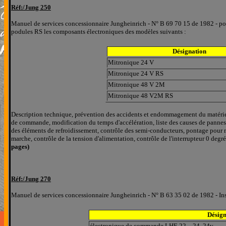
Réf:/
Jung
250
Manuel de services concessionnaire Jungheinrich - N° B 69 70 15 de 1982 - po
podules RS les composants électroniques des modèles suivants :
Désignation
Mitronique 24 V
Mitronique 24 V RS
Mitronique 48 V 2M
Mitronique 48 V2M RS
Description technique, prévention des accidents et endommagement du matériel,
de commande, modification du temps d'accélération, liste des causes de pannes, 
des éléments de refroidissement, contrôle des semi-conducteurs, pontage pou
marche, contrôle de la tension d'alimentation, contrôle de l'interrupteur 0 degr
pages)
Réf:/
Jung
270
Manuel de services concessionnaire Jungheinrich - N° B 63 35 02 de 1982 - Inst
Désign
é
lectronique de commande LHE 22 - 24, 24v