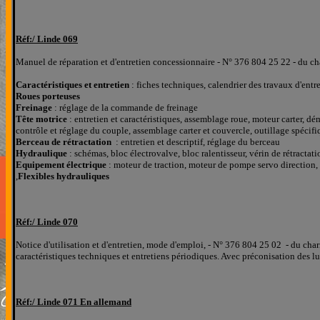
Réf:/
Linde 069
Manuel de réparation
et d'entretien concessionnaire - N° 376 804 25 22 -
du ch
Caractéristiques et entretien
: fiches techniques, calendrier des travaux d'entre
Roues porteuses
Freinage
: réglage de la commande de freinage
Tête motrice
: entretien et caractéristiques, assemblage roue, moteur carter
contrôle et réglage du couple, assemblage carter et couvercle, outillage spécifi
Berceau de rétractation
: entretien et descriptif, réglage du berceau
Hydraulique
: schémas, bloc électrovalve, bloc ralentisseur, vérin de rétractati
Equipement électrique
: moteur de traction, moteur de pompe servo direction
,
Flexibles hydrauliques
Réf:/
Linde 0
70
Notice d'utilisation et d'entretien, mode d'emploi, - N° 376 804 25 02 - du cha
caractéristiques techniques et entretiens périodiques. Avec préconisation des l
Réf:/
Linde 0
71 En allemand