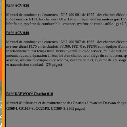
Réf:/
ACV 030
M
a
nuel de conduite et d'entretien - N° 7 100 681 de 1965 - des chariots élév
LP ou
essence G153
, les chariots F60 à 120 sont équipés d'un
moteur gaz LP
lubrifiants, système de combustible - essence, système de combustible - gaz L
Réf:/
ACV 040
M
a
nuel de conduite et d'entretien - N° 7 100 507 de 1965 - des chariots élév
moteur diesel F175
et les chariots FPD60, FPD70 et FPD80 sont équipés d'un
fonctionnement par temps froid, freins hydrauliques de service, frein de stati
pneumatiques, préparation à l'emploi d'un chariot neuf, siège du conducteur, sp
assistée, système électrique avec schéma, système de fuel, système de graissag
et transmission standard.
(76 pages)
Réf:/
DAEWOO/ Chariot 010
Manuel d'utilisation et de maintenance des Chariots élévateurs
Daewoo
de typ
G30P4, GC20P-3, GC25P3, GC30P-3.
(162 pages)