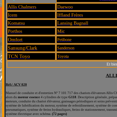
Allis Chalmers
Daewoo
Icem
Iffland Frères
Komatsu
Lansing Bagnall
Porthos
Mic
Omfort
Petibone
Sansung/Clark
Sanderson
TCN Toyo
Toyota
Et bie
ALL
Réf:/
ACV 020
M
a
nuel de conduite et d'entretien N° 7 101 717 des chariots élévateurs Alli
alors du
moteur essence
4 cylindres de type
G118
. Description générale, prépa
moteurs, conduite du chariot élévateur, graissages périodiques et soins préventif
système de lubrification du moteur, système de refroidissement, système de combu
pneumatiques, système de freins hydrauliques, freins de stationnement, transm
système électrique avec schéma.
(72 pages)