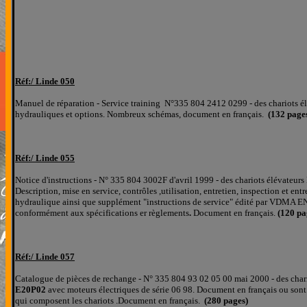
Réf:/
Linde 0
50
Manuel de réparation
- Service training N°335 804 2412 0299 - des chariots él
hydrauliques et options. Nombreux schémas, document en français.
(
132
page
Réf:/
Linde 0
55
Notice d'instructions - N° 335 804 3002F d'avril 1999 - des chariots élévateur
Description, mise en service, contrôles ,utilisation, entretien, inspection et en
hydraulique ainsi que supplément "instructions de service" édité par VDMA 
conformément aux spécifications er règlements
.
Document en français.
(120 pa
Réf:/
Linde 057
Catalogue de pièces de rechange - N° 335 804 93 02 05 00 mai 2000 - des char
E20P02
avec moteurs électriques de série 06 98. D
ocument
en français
ou sont
qui composent les chariots .Document en français.
(280 pages)