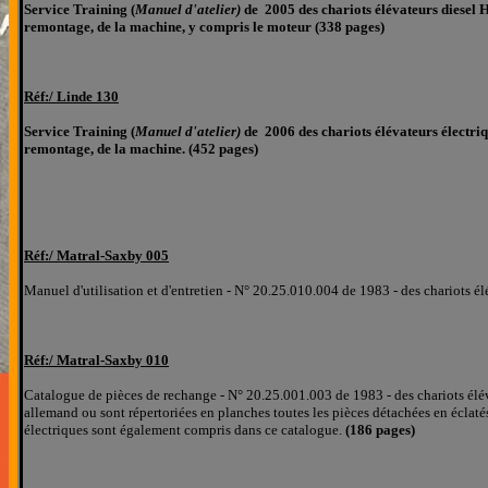
Service Training (
Manuel d'atelier)
de 2005 des chariots élévateurs diese
remontage, de la machine, y compris le moteur (338 pages)
Réf:/
Linde
130
Service Training (
Manuel d'atelier)
de 2006 des chariots élévateurs électr
remontage, de la machine. (452 pages)
Réf:/
Matral-Saxby 005
Manuel d'utilisation et d'entretien - N° 20.25.010.004 de 1983 - des chariots 
Réf:/
Matral-Saxby 010
Catalogue de pièces de rechange - N° 20.25.001.003 de 1983 - des chariots él
allemand
ou sont répertoriées
en planches
toutes les pièces détachées
en éclaté
électriques sont également compris dans ce catalogue.
(186 pages)