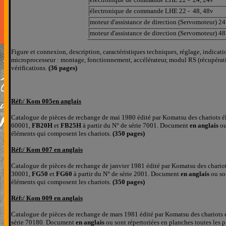
é
lectronique de commande LHE 22 - 48, 48v
moteur d'assistance de direction (Servomoteur) 24
moteur d'assistance de direction (Servomoteur) 48
Figure et connexion, description, caractéristiques techniques, réglage, indic
microprocesseur : montage, fonctionnement, accélérateur, modul RS (récupéra
vérifications.
(36 pages)
Réf:/
Kom 005en anglais
Catalogue de pièces de rechange de mai 1980 édité par Komatsu des chariots 
60001,
FB20H
et
FB25H
à partir du N° de série 7001. D
ocument
en anglais
ou
éléments qui composent les chariots.
(350 pages)
Réf:/
Kom 007 en anglais
Catalogue de pièces de rechange de janvier 1981 édité par Komatsu des chario
30001,
FG50
et
FG60
à partir du N° de série 2001. D
ocument
en anglais
ou so
éléments qui composent les chariots.
(350 pages)
Réf:/
Kom 009 en anglais
Catalogue de pièces de rechange de mars 1981 édité par Komatsu des chariots
série 70180. D
ocument
en anglais
ou sont répertoriées
en planches
toutes les 