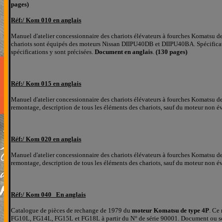
pages)
Réf:/
Kom 010 en anglais
Manuel d'atelier concessionnaire
des chariots élévateurs à fourches Komatsu d
chariots sont équipés des moteurs Nissan DIIPU40DB et DIIPU40BA. Spécificatio
spécifications y sont précisées.
Document en anglais
.
(130 pages)
Réf:/
Kom 015 en anglais
Manuel d'atelier concessionnaire
des chariots élévateurs à fourches Komatsu d
remontage, description de tous les éléments des chariots, sauf du moteur non 
Réf:/
Kom 020 en anglais
Manuel d'atelier concessionnaire
des chariots élévateurs à fourches Komatsu d
remontage, description de tous les éléments des chariots, sauf du moteur non 
Réf:/
Kom 040 En anglais
Catalogue de pièces de rechange de 1979 du
moteur Komatsu de type 4P
. Ce
FG10L, FG14L, FG15L et FG18L à partir du N° de série 90001. D
ocument ou so