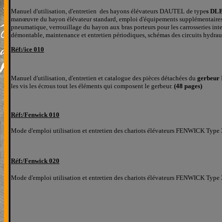
Manuel d'
utilisation, d'entretien des hayons élévateurs DAUTEL de type
s DLB
manœuvre du hayon élévateur standard, emploi d'équipements supplémentaires, bé
pneumatique, verrouillage du hayon aux bras porteurs pour les carrosseries int
démontable, maintenance et entretien périodiques, schémas des circuits hydrau
Réf:/
ice 010
Manuel d'
utilisation, d'entretien et catalogue des pièces détachées du
gerbeur
les
vis les écrous tout les éléments qui composent le
gerbeur.
(48 pages)
Réf:/
Fenwick 010
M
ode d'emploi utilisation et entretien des chariots élévateurs FENWICK Type
Réf:/
Fenwick 020
M
ode d'emploi utilisation et entretien des chariots élévateurs FENWICK Type