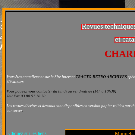
Revues techniques,
et cat
CHAR
Vous êtes actuellement sur le Site internet
TRACTO-RETRO ARCHIVES
spéc
élévateurs
.
Vous pouvez nous contacter
du lundi au vendredi de (14h à 18h30
)
Tel/ Fax 03 88 51 18 70
Les revues décrites ci dessous sont disponibles en version papier reliées par 
contacter
.
Manuels e
Cliquez sur les liens