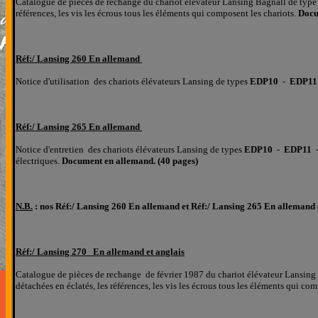
Catalogue de pièces de rechange du chariot élévateur Lansing Bagnall de typ
références, les
vis les écrous tous les éléments qui composent les chariots.
D
oc
Réf:/
Lansing 260 En allemand
Notice d'utilisation des chariots élévateurs Lansing de types
EDP10
-
EDP1
Réf:/
Lansing 265 En allemand
Notice d'entretien des chariots élévateurs Lansing de types
EDP10
-
EDP11
électriques.
Document en allemand. (40 pages)
N.B.
: nos
Réf:/
Lansing 260 En allemand et
Réf:/
Lansing 265 En allemand e
Réf:/
Lansing 270 En allemand et anglais
Catalogue de pièces de rechange de février 1987 du chariot élévateur Lansing
détachées
en éclatés
, les références, les
vis les écrous tous les éléments qui com