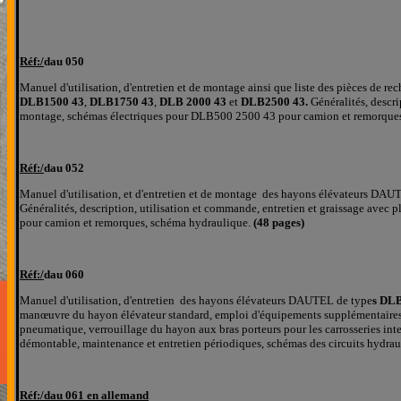
Réf:/
dau 050
Manuel d'
utilisation, d'entretien et de montage ainsi que liste des pièces de
DLB1500 43
,
DLB1750 43
,
DLB 2000 43
et
DLB2500 43.
Généralités, descri
montage, schémas électriques pour DLB500 2500 43 pour camion et remorques, 
Réf:/
dau 052
Manuel d'
utilisation, et d'entretien et de montage des hayons élévateurs DAU
Généralités, description, utilisation et commande, entretien et graissage ave
pour camion et remorques, schéma hydraulique.
(48 pages)
Réf:/
dau 060
Manuel d'
utilisation, d'entretien des hayons élévateurs DAUTEL de type
s DLB
manœuvre du hayon élévateur standard, emploi d'équipements supplémentaires, bé
pneumatique, verrouillage du hayon aux bras porteurs pour les carrosseries int
démontable, maintenance et entretien périodiques, schémas des circuits hydraul
Réf:/
dau 061 en allemand