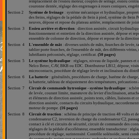
remplacement de l'essieu moteur, couples de serrage, essieu cent
couronne dentée, réglage des engrenages à roues coniques, engrèn
Section
2
Système de freinage
: système mécanique et hydraulique, propreté
des freins, réglages de la pédale de frein à pied, système de frein
neuves, dépose et repose du plateau arrière, remplacement de joint
Section 3
Essieu arrière et direction
: direction assistée, circuit hydrauliq
fonctionnement et entretien de la direction assistée, dépose et repo
ensemble de colonne de direction, dépose et repose de la directio
Section 4
L'ensemble de mât
: diverses unités de mâts, fourches de levée, ta
tablier porte fourches, de l'ensemble de mât, des différents vérins, 
lubrifiants préconisés, réglage, certificat.
(50 pages)
Section 5
Le système hydraulique
: réglages, niveau de liquide, pannes 
Nelco Betec, CAV, BKB ou EDC. Distributeur LB12, dépose, visite 
microcontacts, procédure de réglage levée et inclinaison du distri
Section 6
La batterie
: généralités, procédures de charge, barème de charge,
la batterie, tableau de réajustement des températures, précautions à
Section 7
Circuit de commande hytronique - système hydraulique
: schéma
de levée, courant limite, manœuvre du levier d'inclinaison, atta
et éléments de direction assistée, points tests, câbles, liaisons e
direction assistée, contacts du circuits hydraulique, raccordeme
moteur de pompe.
(16 pages)
Section 8
Circuit de traction
: schéma de principe de traction 48 volts et de
condensateur C2, inversion de charge du condensateur C2, passage 
contact à clé et circuits de sécurité, circuit de commande des cont
réglages de la pédale d'accélérateur, ensemble transducteur : rég
procédure de réglage, surintensité. Contrôle solénoïde, semi conduct
de commande, points test et tensions, recherche et analyse des pa