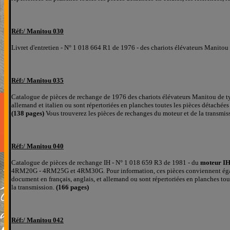
Réf:/ Mani
tou 030
Livret d'entretien - N° 1 018 664 R1 de 1976 - des chariots élévateurs Manitou
Réf:/ Mani
tou 035
Catalogue de pièces de rechange de 1976 des chariots élévateurs Manitou de 
allemand et italien
ou sont répertoriées
en planches
toutes les pièces détachées
(138 pages)
Vous trouverez les pièces de rechanges du moteur et de la transmis
Réf:/ Mani
tou 040
Catalogue de pièces de rechange IH - N° 1 018 659 R3 de 1981 - du
moteur I
4RM20G - 4RM25G et 4RM30G. Pour information, ces pièces conviennent égale
document
en français, anglais, et allemand
ou sont répertoriées
en planches
tou
la transmission.
(166 pages)
Réf:/ Mani
tou 0
4
2