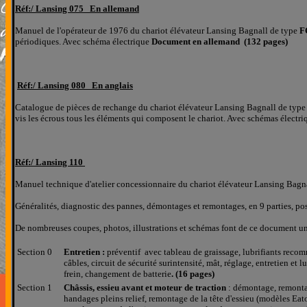
Réf:/
Lansing 075 En allemand
Manuel de l'opérateur de 1976 du chariot élévateur Lansing Bagnall de type
F
périodiques. Avec schéma électrique
Document en allemand (132 pages)
Réf:/
Lansing 080 En anglais
Catalogue de pièces de rechange du chariot élévateur Lansing Bagnall de typ
vis les écrous tous les éléments qui composent le chariot. Avec schémas électri
Réf:/
Lansing 110
Manuel technique d'atelier concessionnaire
du chariot élévateur Lansing Bagn
Généralités, diagnostic des pannes, démontages et remontages, en
9
parties, po
De nombreuses coupes, photos, illustrations et schémas font de ce document u
Section
0
Entretien :
préventif avec tableau de graissage, lubrifiants recom
câbles, circuit de sécurité surintensité, mât, réglage, entretien et 
frein, changement de batterie
. (16 pages)
Section
1
Châssis, essieu avant et moteur de traction
: démontage, remontag
handages pleins relief, remontage de la tête d'essieu (modèles Ea