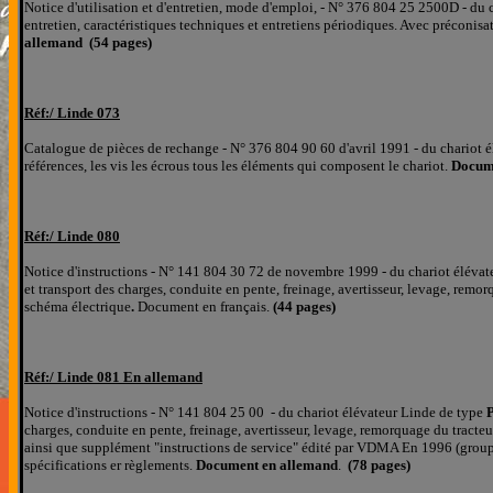
Notice d'utilisation et d'entretien, mode d'emploi, - N° 376 804 25 2500D - du
entretien, caractéristiques techniques et entretiens périodiques. Avec préconisa
allemand (54 pages)
Réf:/
Linde 0
73
Catalogue de pièces de rechange - N° 376 804 90 60 d'avril 1991 - du chariot 
références, les
vis les écrous tous les éléments qui composent le chariot.
Docume
Réf:/
Linde 0
80
Notice d'instructions - N° 141 804 30 72 de novembre 1999 - du chariot éléva
et transport des charges, conduite en pente, freinage, avertisseur, levage, remor
schéma électrique
.
Document en français.
(44 pages)
Réf:/
Linde 0
81 En allemand
Notice d'instructions - N° 141 804 25 00 - du chariot élévateur Linde de type
charges, conduite en pente, freinage, avertisseur, levage, remorquage du tracteur
ainsi que supplément "instructions de service" édité par VDMA En 1996 (grou
spécifications er règlements.
Document en allemand
.
(78 pages)