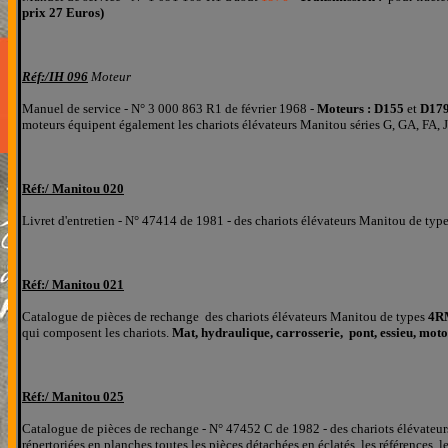
prix 27 Euros)
Réf:/
IH
096
Moteur
Manuel de service - N° 3 000 863 R1 de février 1968 -
Moteurs : D155
et
D17
moteurs équipent également les chariots élévateurs Manitou séries G, GA, FA, J
Réf:/ Mani
tou 020
Livret d'entretien - N° 47414 de 1981 - des chariots élévateurs Manitou de typ
Réf:/ Mani
tou 02
1
Catalogue de pièces de rechange des chariots élévateurs Manitou de types
4R
qui composent les chariots.
Mat, hydraulique, carrosserie, pont, essieu, moto
Réf:/ Mani
tou 025
Catalogue de pièces de rechange - N° 47452 C de 1982 - des chariots élévateu
répertoriées
en planches
toutes les pièces détachées
en éclatés
, les références, l