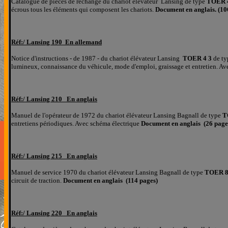
Catalogue de pièces de rechange du chariot élévateur Lansing de type
TOER 
écrous tous les éléments qui composent les chariots.
Document en anglais. (10
Réf:/
Lansing 190 En allemand
Notice d'instructions - de 1987 - du chariot élévateur Lansing
TOER 4 3
de ty
lumineux, connaissance du véhicule, mode d'emploi, graissage et entretien. A
Réf:/
Lansing 210 En anglais
Manuel de l'opérateur de 1972 du chariot élévateur Lansing Bagnall de type
T
entretiens périodiques. Avec schéma électrique
Document en anglais (26 page
Réf:/
Lansing 215 En anglais
Manuel de service 1970 du chariot élévateur Lansing Bagnall de type
TOER 
circuit de traction.
Document en anglais (114 pages)
Réf:/
Lansing 220 En anglais