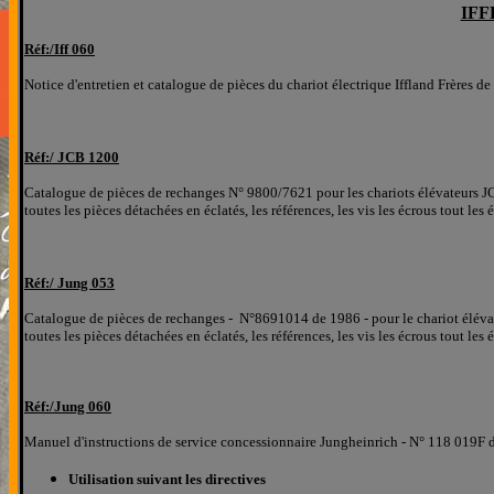
IF
Réf:/
Iff 060
Notice d'entretien et catalogue de pièces du chariot électrique Iffland Frères d
Réf:/ JCB 1200
Catalogue de pièces de rechanges N° 9800/7621 pour les chariots élévateurs 
toutes les pièces détachées
en éclatés
, les références, les
vis les écrous tout les
Réf:/ J
ung 053
Catalogue de pièces de rechanges
-
N°
8691014 de 1986 -
pour le chariot éléva
toutes les pièces détachées
en éclatés
, les références, les
vis les écrous tout les
Réf:/
Jung
060
Manuel d'instructions de service concessionnaire Jungheinrich - N° 118 019F 
Utilisation suivant les directives