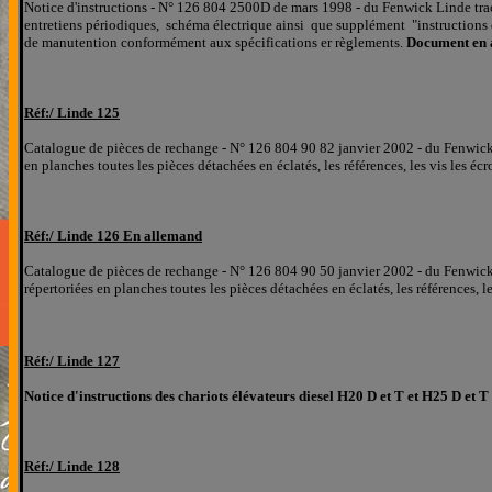
Notice d'instructions - N° 126 804 2500D de mars 1998 - du Fenwick Linde trac
entretiens périodiques, schéma électrique ainsi que supplément "instruction
de manutention conformément aux spécifications er règlements.
Document en 
Réf:/
Linde
125
Catalogue de pièces de rechange - N° 126 804 90 82 janvier 2002 - du Fenwick 
en planches
toutes les pièces détachées
en éclatés
, les références, les
vis les éc
Réf:/
Linde
126 En allemand
Catalogue de pièces de rechange - N° 126 804 90 50 janvier 2002 - du Fenwick 
répertoriées
en planches
toutes les pièces détachées
en éclatés
, les références, l
Réf:/
Linde
127
Notice d'instructions des chariots élévateurs diesel H20 D et T et H25 D et 
Réf:/
Linde
128