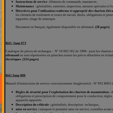
Instructions de service
:éléments de commande, manœuvre,
Maintenance
: généralités, entretien, inspection, mesures spéciales à l'
Directives pour l'utilisation conforme et approprié des chariots élé
les chemins de roulement et zones de travail, droits, obligations et pres
rapportés, tirage de remorque.
Document en français, également disponible en allemand.
(28 pages)
Réf:/ J
ung 073
Catalogue de pièces de rechanges
-
N°
10 003 562 de 1996 -
pour le
s
chariot
s
allemand
ou sont répertoriées
en planches
toutes les pièces détachées
en éclat
électriques
.
(324 pages)
Réf:/
Jung
080
Manuel d'instructions de service concessionnaire Jungheinrich - N° F02 8003 
Règles de sécurité pour l'exploitation des chariots de manutention
:
d
obligations et prescription de comportement pour le conducteur, règles d
appareils rapportés.
Description du véhicule :
généralités, description technique
,
mise en service :
transport et première mise en service, contrôles avant d