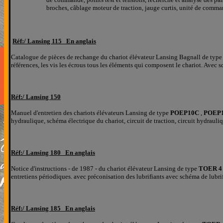
broches, câblage moteur de traction, jauge curtis, unité de comma
Réf:/
Lansing 115 En anglais
Catalogue de pièces de rechange du chariot élévateur Lansing Bagnall de typ
références, les
vis les écrous tous les éléments qui composent le chariot. Avec s
Réf:/
Lansing 150
Manuel d'entretien des chariots élévateurs Lansing de type
POEP10C
,
POEP
hydraulique, schéma électrique du chariot, circuit de traction, circuit hydraul
Réf:/
Lansing 180 En anglais
Notice d'instructions - de 1987 - du chariot élévateur Lansing de type
TOER 4 
entretiens périodiques. avec préconisation des lubrifiants avec schéma de lubr
Réf:/
Lansing 185 En anglais