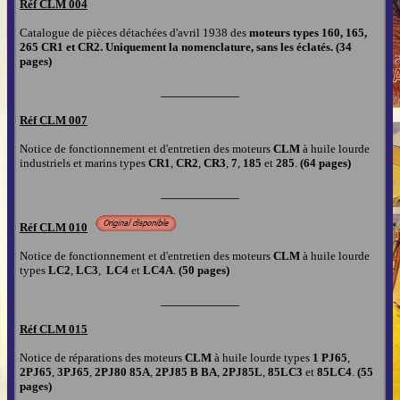
Réf CLM
0
04
Catalogue de pièces détachées d'avril 1938 des
moteurs types 160, 165,
265 CR1 et CR2. Uniquement la nomenclature, sans les éclatés. (34
pages)
___________
Réf CLM
0
07
Notice de fonctionnement et d'entretien des moteurs
CLM
à huile lourde
industriels et marins types
CR1
,
CR2
,
CR3
,
7
,
185
et
285
.
(64 pages
)
___________
Réf CLM
010
Notice de fonctionnement et d'entretien des moteurs
CLM
à huile lourde
types
LC2
,
LC3
,
LC4
et
LC4A
.
(50 pages)
___________
Réf CLM
015
Notice de réparations des moteurs
CLM
à huile lourde types
1 PJ65
,
2PJ65
,
3PJ65
,
2PJ80 85A
,
2PJ85 B BA
,
2PJ85L
,
85LC3
et
85LC4
.
(55
pages
)