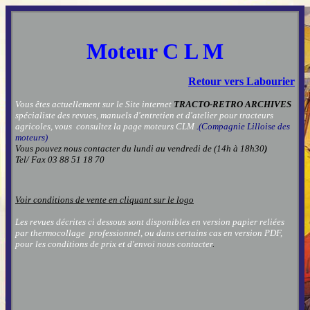
Moteur C L M
Retou
r vers Labourier
Vous êtes actuellement sur le Site internet
TRACTO-RETRO ARCHIVES
spécialiste des revues, manuels d'entretien et d'atelier pour tracteurs
agricoles, vous consultez la page
moteurs CLM
.(Compagnie Lilloise des
moteurs)
Vous pouvez nous contacter
du lundi au vendredi de (14h à 18h30
)
Tel/ Fax 03 88 51 18 70
Voir conditions de vente en cliquant sur le logo
Les revues décrites ci dessous sont disponibles en version papier reliées
par thermocollage professionnel, ou dans certains cas en version PDF,
pour les conditions de prix et d'envoi nous contacter
.