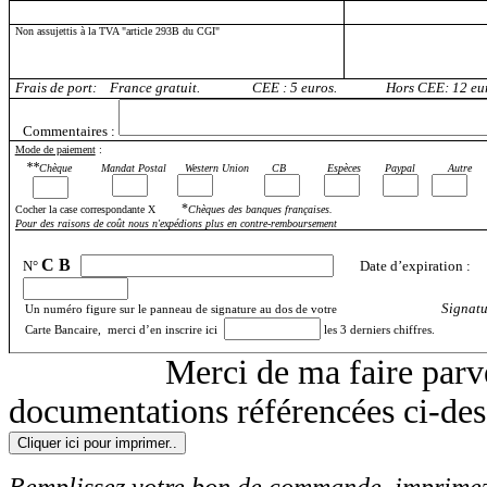
Non assujettis à la TVA "article 293B du CGI"
Frais de port:
France gratuit. CEE : 5 euros. Hors CEE: 12 eur
Commentaires :
Mode de paiement
:
**
Chèque
Mandat Postal
Western Union
CB
Espèces
Paypal
Autre
*
Cocher la case correspondante X
Chèques des banques françaises
Pour des raisons de coût nous n'expédions plus en contre-remboursement
C B
N°
Date d’expiration :
Signatu
Un numéro figure sur le panneau de signature au dos de votre
Carte Bancaire, merci d’en inscrire ici
les 3 derniers chiffres.
Merci de ma f
aire parv
documentations référencées ci-des
Remplissez votre bon de commande, imprimez 