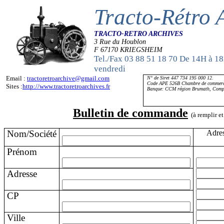
Tracto-Rétro 
TRACTO-RETRO ARCHIVES
3 Rue du Houblon
F 67170 KRIEGSHEIM
Tel./Fax 03 88 51 18 70 De 14H à 1
vendredi
Email :
tractoretroarchive@gmail.com
N° de Siret 447 734 195 000 12.
Code APE 526B Chambre de commerce
Sites :
http://www.tractoretroarchives.fr
Banque: CCM région Brumath,
Comp
Bulletin de commande
(à remplir e
Nom/Société
Adres
Prénom
Adresse
CP
Ville