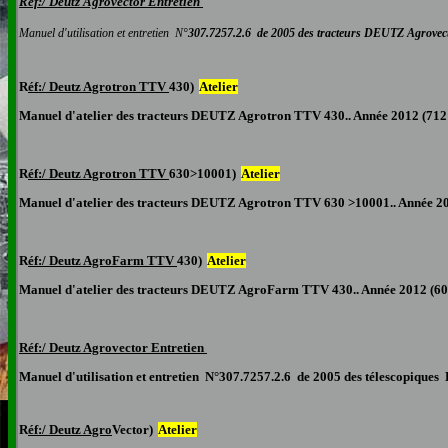
Réf:/ Deutz
Agrovector Entretien
Manuel d'utilisation et entretien N°
307.7257.2.6
de 2005 des tracteurs DEUTZ
Agrovect
R
éf:/ Deutz Agrotron TTV
430)
Atelier
Manuel d'atelier des tracteurs DEUTZ Agrotron TTV 430.. Année 2012 (712
R
éf:/ Deutz Agrotron TTV
630>10001)
Atelier
Manuel d'atelier des tracteurs DEUTZ Agrotron TTV 630 >10001.. Année 20
R
éf:/ Deutz AgroFarm TTV
430)
Atelier
Manuel d'atelier des tracteurs DEUTZ AgroFarm TTV 430.. Année 2012 (60
Réf:/ Deutz Agrovector Entretien
Manuel d'utilisation et entretien N°307.7257.2.6 de 2005 des télescopiques
R
éf:/ Deutz Agro
Vector)
Atelier