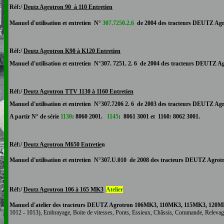
Réf:/
Deutz Agrotron
90 à 110 Entretien
Manuel d'utilisation et entretien N°
307.7250.2.6
de 2004 des tracteurs DEUTZ
Agr
Réf:/
Deutz Agrotron K90 à K120
Entretien
Manuel d'utilisation et entretien N°
307. 7251. 2. 6
de 2004 des tracteurs DEUTZ
Ag
Réf:/
Deutz Agrotron
TTV 1130 à 1160 Entretien
Manuel d'utilisation et entretien N°307
.7206 2. 6
de 2003 des tracteurs DEUTZ
Agr
A partir N° de série
1130
: 8060 2001.
1145
: 8061 3001 et
1160
: 8062 3001.
Réf:/
Deutz Agrotron
M650 Entretie
n
Manuel d'utilisation et entretien N°
307.U.010
de 2008 des tracteurs DEUTZ
Agrot
R
éf:/
Deutz Agrotron 106 à 165 MK3
Atelier
Manuel
d'atelier
des tracteurs DEUTZ Agrotron 106
MK3
, 110
MK3
, 115
MK3
, 120
M
1012 - 1013
)
, Embrayage, Boite de vitesses, Ponts, Essieux, Châssis, Commande, Relevage h