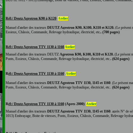
DEUTZ 1012 - 1013
)
Embrayage, Boite de vitesses, Ponts, Essieux, Châssis, Commande, Re
R
éf:/ Deutz Agrotron K90 à
K120
Atelier
Manuel
d'atelier
des tracteurs
DEUTZ Agrotron K90, K100, K110 et K120
.
(
Le présent 
Essieux, Châssis, Commande, Relevage hydraulique, électricité, etc
.. (700 pages)
R
éf:/ Deutz Agrotron TTV 1130 à 1160
Atelier
Manuel
d'atelier
des tracteurs DEUTZ
Agrotron K90, K100, K110 et K120
.
(
Le présent m
Ponts, Essieux, Châssis, Commande, Relevage hydraulique, électricité, etc.
. (624 pages)
R
éf:/ Deutz Agrotron TTV 1130 à 1160
Atelier
Manuel
d'atelier
des tracteurs
DEUTZ Agrotron
TTV 1130, 1145 et 1160
.
(
Le présent ma
Ponts, Essieux, Châssis, Commande, Relevage hydraulique, électricité, etc..
(624 pages)
R
éf:/ Deutz Agrotron TTV 1130 à 1160
(Apres 2000)
Atelier
Manuel
d'atelier
des tracteurs
DEUTZ Agrotron
TTV 1130, 1145 et 1160
.
après N° de sé
1013
)
Embrayage, Boite de vitesses, Ponts, Essieux, Châssis, Commande, Relevage hydrauliq