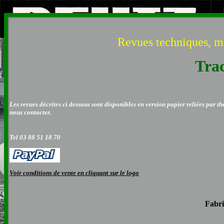
Revues techniques, man
Tra
Les revues décrites ci dessous sont disponibles en version papier reliées par t
nous contacter.
Tel 03 88 51 18 70
Voir conditions de vente en cliquant sur le logo
Fabri