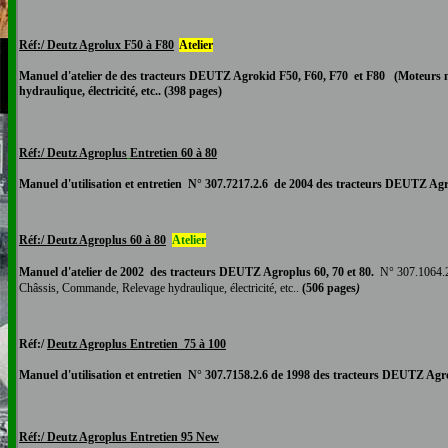
Réf:/ Deutz Agrolux F50 à F80
Atelier
Manuel
d'atelier
de
des tracteurs DEUTZ Agrokid F50, F60, F70 et F80
(
Moteurs
hydraulique, électricité, etc.. (398 pages)
Réf:/ Deutz Agro
plus
Entretien 60 à 80
Manuel d'utilisation et entretien N°
307.7217.2.6
de 2004 des tracteurs DEUTZ
Agr
Réf:/ Deutz Agroplus 60 à 80
Atelier
Manuel
d'atelier
de 2002
des tracteurs DEUTZ Agroplus 60, 70 et 80.
N°
307.1064.
Châssis, Commande, Relevage hydraulique, électricité, etc..
(506 pages
)
Réf:/
Deutz Agroplus
Entretien 75 à 100
Manuel d'utilisation et entretien N°
307.7158.2.6
de 1998 des tracteurs DEUTZ
Agr
Réf:/ Deutz Agro
plus
Entretien
95 New