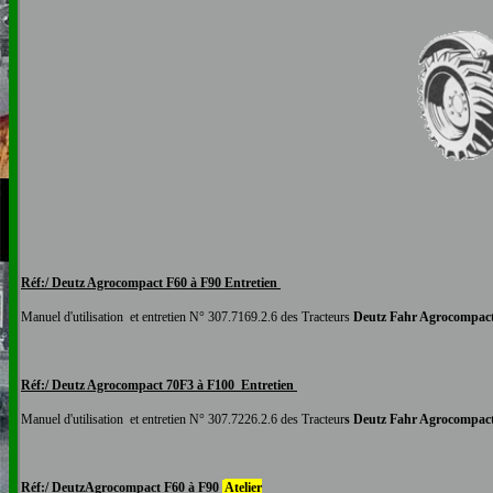
Réf:/ Deutz
Agrocompact F60 à F90
Entretien
Manuel d'utilisation
et entretien N°
307.7169.2.6
des Tracteurs
Deutz Fahr
Agrocompac
Réf:/ Deutz
Agrocompact 70F3 à F100
Entretien
Manuel d'utilisation
et entretien N°
307.7226.2.6
des Tracteur
s Deutz Fahr
Agrocompact 
Réf:/ Deutz
Agrocompact F60 à F90
Atelier