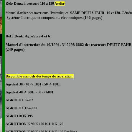
Réf:/ Deutz
inverseurs 110 à 130
Atelier
Généra
Manuel
d'atelier
des inverseurs Hydrauliques
SAME
DEUTZ FAH
R 110 et 130.
Système électrique et composants électroniques (
146 pages)
Réf:/ Deutz
AgroStar 4 et 6
Manuel d'instruction du 10/1991. N° 0298 6662 des tracteurs DEUTZ
FAH
(240 pages)
Disponible manuels des temps de réparation:
Agrokid 30 - 40 -> 1001 - 50 -> 1001
Agrokid 40 -> 6001 - 50 -> 6001
AGROLUX 57-67
AGROLUX F57-F67
AGROTRON 195
AGROTRON K 90 K 100 K 110 K 120