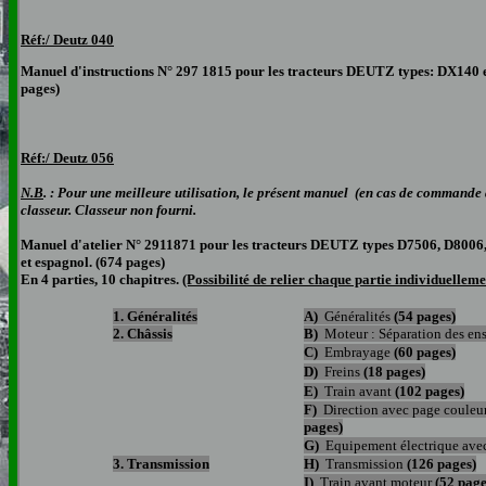
Réf:/ Deutz 040
Manuel d'instructions N° 297 1815 pour les tracteurs DEUTZ types: DX140 et
pages)
Réf:/ Deutz 0
56
N.B
. : Pour une meilleure utilisation, le présent manuel (en cas de commande 
classeur. Classeur non fourni.
Manuel d'atelier N° 2911871 pour les tracteurs DEUTZ types D7506, D8006,
et espagnol. (674 pages)
En 4 parties, 10 chapitres.
(Possibilité de relier chaque partie individuelleme
1. Généralités
A)
Généralités
(54 pages)
2. Châssis
B)
Moteur :
Séparation des en
C)
Embrayage
(60 pages)
D)
Freins
(18 pages)
E)
Train avant
(102 pages)
F)
Direction avec page couleu
pages)
G)
Equipement électrique av
3. Transmission
H)
Transmission
(126 pages)
I)
Train avant moteur
(52 page