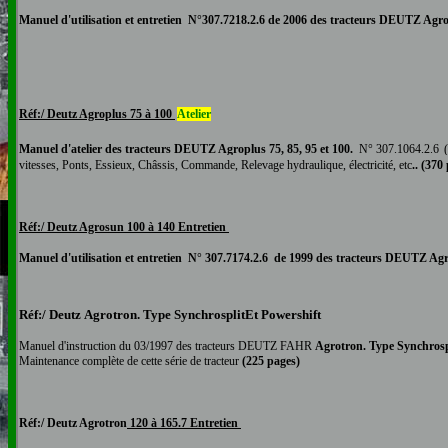
Manuel d'utilisation et entretien N°
307.7218.2.6
de 2006 des tracteurs DEUTZ
Agro
Réf:/ Deutz Agroplus 75 à 100
Atelier
Manuel
d'atelier
des tracteurs DEUTZ Agroplus 75, 85, 95 et 100.
N°
307.1064.2.6
(
vitesses, Ponts, Essieux, Châssis, Commande, Relevage hydraulique, électricité, etc
.. (370
Réf:/ Deutz Agro
sun
100 à 140 Entretien
Manuel d'utilisation et entretien N°
307.7174.2.6
de 1999 des tracteurs DEUTZ
Ag
Réf:/ Deutz
Agrotron
. Type SynchrosplitEt
Powershift
Manuel d'instruction du 03/1997 des tracteurs DEUTZ
FAHR
Agrotron
. Type Synchrosp
Maintenance complète de cette série de tracteur
(225 pages)
Réf:/ Deutz Agrotron
120 à 165.7 Entretien