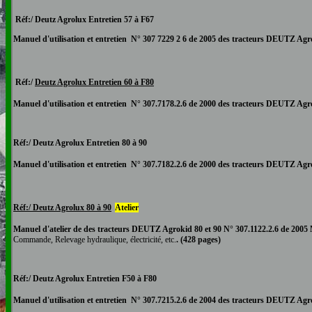
Réf:/ Deutz Agro
lux
Entretien
57 à F67
Manuel d'utilisation et entretien N° 307 7229 2 6 de 2005 des tracteurs DEUTZ
Agr
Réf:/
Deutz Agrolux
Entretien
60 à F80
Manuel d'utilisation et entretien N
°
307.7178.2.6
de 2000 des tracteurs DEUTZ
Agr
Réf:/ Deutz Agrolux
Entretien
80 à 90
Manuel d'utilisation et entretien N°
307.7182.2.6
de
2000 des tracteurs DEUTZ
Agr
Réf:/ Deutz Agrolux 80 à 90
Atelier
Manuel d'atelier
de
des tracteurs DEUTZ Agrokid 80 et 90
N° 307.1122.2.6
de 2005
Commande, Relevage hydraulique, électricité, etc.
. (428 pages)
Réf:/ Deutz Agro
lux
Entretien
F50 à F80
Manuel d'utilisation et entretien N°
307.7215.2.6 d
e 2004 des tracteurs DEUTZ
Agr