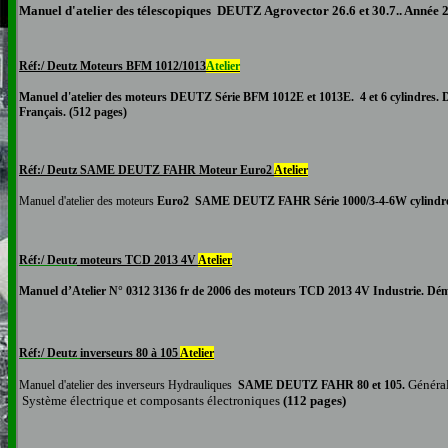
Manuel d'atelier des télescopiques DEUTZ Agrovector 26.6 et 30.7.. Année 
Réf:/ Deutz
Moteurs
BFM 1012/1013
Atelier
Manuel
d'atelier
des moteurs DEUTZ S
érie BFM 1012E et 1013E. 4 et 6 cylindres. D
Français. (512 pages)
Réf:/ Deutz
SAME
DEUTZ FAH
R Moteur Euro2
Atelier
Manuel
d'atelier
des moteurs
Euro2
SAME
DEUTZ FA
H
R
Série 1000/3-4-6W cylindr
Réf:/ Deutz
moteurs
TCD 2013 4V
Atelier
Manuel d’Atelier
N° 0312 3136 fr
de 2006 des moteurs
TCD 2013 4V
Industrie.
Démo
Réf:/ Deutz
inverseurs 80 à 105
Atelier
Général
Manuel
d'atelier
des inverseurs Hydrauliques
SAME
DEUTZ FAH
R 80 et 105.
Système électrique et composants électroniques
(112 pages)