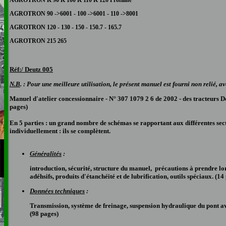
AGROTRON K 90 K 100 K 110 K 120 Profiline
AGROTRON 90 ->6001 - 100 ->6001 - 110 ->8001
AGROTRON 120 - 130 - 150 - 150.7 - 165.7
AGROTRON 215 265
Réf:/ Deutz 0
05
N.B
. : Pour une meilleure utilisation, le présent manuel est fourni non relié, 
Manuel d'atelier concessionnaire - N° 307 1079 2 6 de 2002 - des tract
pages)
En 5 parties : un grand nombre de schémas se rapportant aux différentes secti
individuellement : ils se complètent.
Généralités
:
introduction, sécurité, structure du manuel, précautions à prendre lors
adéhsifs, produits d'étanchéité et de lubrification, outils spéciaux. (14
Données techniques
:
Transmission, système de freinage, suspension hydraulique du pont av
(98 pages)