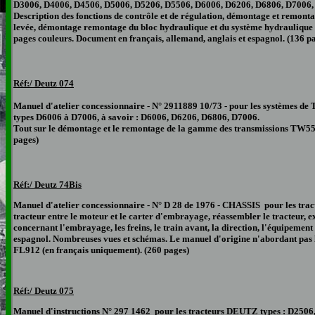
D3006, D4006, D4506, D5006, D5206, D5506, D6006, D6206, D6806, D7006,
Description des fonctions de contrôle et de régulation, démontage et remon
levée, démontage remontage du bloc hydraulique et du système hydraulique de
pages couleurs. Document en français, allemand, anglais et espagnol. (136 p
Réf:/ Deutz 074
Manuel d'atelier concessionnaire - N° 2911889 10/73 - pour les systèmes 
types D6006 à D7006, à savoir : D6006, D6206, D6806, D7006.
Tout sur le démontage et le remontage de la gamme des transmissions TW55.
pages)
Réf:/ Deutz 74Bis
Manuel d'atelier concessionnaire - N° D 28 de 1976 - CHASSIS pour les tr
tracteur entre le moteur et le carter d'embrayage, réassembler le tracteur, 
concernant l'embrayage, les freins, le train avant, la direction, l'équipement
espagnol. Nombreuses vues et schémas. Le manuel d'origine n'abordant pas 
FL912 (en français uniquement). (260 pages)
Réf:/ Deutz 075
Manuel d'instructions N° 297 1462 pour les tracteurs DEUTZ types : D2506,