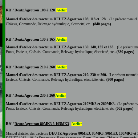
R
éf:/
Deutz Agrotron 108 à 128
Atelier
Manuel
d'atelier
des tracteurs DEUTZ Agrotron 108, 118 et 128 .
(
Le présent manuel 
Châssis, Commande, Relevage hydraulique, électricité, etc..
(840 pages)
R
éf:/ Deutz Agrotron 130 à 165
Atelier
Manuel
d'atelier
des tracteurs DEUTZ Agrotron 130, 140, 155 et 165 .
(
Le présent ma
Ponts, Essieux, Châssis, Commande, Relevage hydraulique, électricité, etc.
. (830 pages)
R
éf:/ Deutz Agrotron 210 à 260
Atelier
Manuel
d'atelier
des tracteurs DEUTZ Agrotron 210, 230 et 260.
(
Le présent manuel 
Essieux, Châssis, Commande, Relevage hydraulique, électricité, etc
.. (900 pages)
R
éf:/ Deutz Agrotron 230 à 260
Atelier
Manuel
d'atelier
des tracteurs DEUTZ Agrotron 210MK3 et 260MK3.
(
Le présent ma
Ponts, Essieux, Châssis, Commande, Relevage hydraulique, électricité, etc.
(602 pages)
R
éf:/
Deutz Agrotron 80MK3 à 105
MK3
Atelier
Manuel
d'atelier
des tracteurs
DEUTZ Agrotron 80
MK3, 85MK3, 90MK3, 100MK3
et