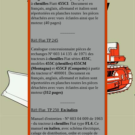
à
chenilles
Fiatt
455CI
. Document en
français, anglais, allemand et italien
sont
répertoriées en planches
toutes
les pièces
détachées
avec vues éclatées
ainsi que
le
moteur. (40 pages)
_______
Réf:/Fiat TP
245
Catalogue concessionnaire pièces de
rechanges
N° 603 14 135
de 1971 des
tracteurs
à
chenilles
Fiat séries
455C
,
modèles
455C (chenilles) 455CM
(Montagna)
et
455CF (Compatto)
à partir
du tracteur n° 400001. Document en
français, anglais, allemand et italien
sont
répertoriées en planches
toutes les pièces
détachées
avec vues éclatées
ainsi que
le
moteur
(312 pages)
_______
Réf:/Fiat TP
250
En italien
Manuel d'entretien - N° 603 04 009 de 1963
- du tracteur à
chenilles
Fiat type
FL4.
Ce
manuel
en italien
, avec schéma électrique,
calage de distribution, ordre et couple de