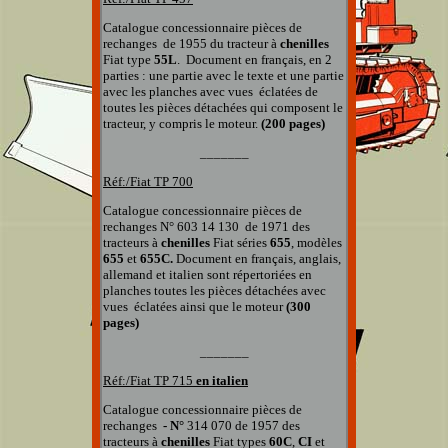
Catalogue concessionnaire pièces de
rechanges
de 1955 du tracteur à
chenilles
Fiat type
55L
.
Document en français, en 2
parties : une partie avec le texte et une partie
avec les planches
avec vues éclatées
de
toutes les pièces détachées qui composent le
tracteur, y compris le moteur.
(200 pages)
_______
Réf:/Fiat
TP 700
Catalogue concessionnaire pièces de
rechanges
N° 603 14 130
de 1971 des
tracteurs
à
chenilles
Fiat séries
655
, modèles
655
et
655C.
Document en français, anglais,
allemand et italien
sont répertoriées en
planches
toutes les pièces détachées
avec
vues éclatées
ainsi que
le moteur
(300
pages)
_______
Réf:/Fiat TP
715
en italien
Catalogue concessionnaire pièces de
rechanges
- N°
314 070
de 1957 des
tracteurs à
chenilles
Fiat types
60C
,
CI
et