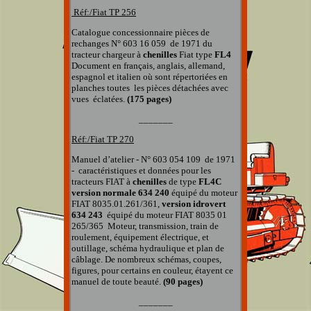
Réf:/Fiat TP
256
Catalogue concessionnaire pièces de
rechanges
N° 603 16 059
de 1971 du
tracteur chargeur à
chenilles
Fiat type
FL4
Document en français, anglais, allemand,
espagnol et italien
où sont répertoriées en
planches
toutes
les pièces détachées
avec
vues éclatées
.
(175 pages)
_______
Réf:/Fiat TP
270
Manuel d’atelier - N° 603 054 109 de 1971
- caractéristiques et données pour les
tracteurs FIAT à
chenilles
de type
FL4C
version normale 634 240
équipé du moteur
FIAT 8035.01.261/361,
version idrovert
634 243
équipé du moteur FIAT
8035 01
265/365
Moteur, transmission, train de
roulement, équipement électrique, et
outillage, schéma hydraulique et plan de
câblage. De nombreux schémas, coupes,
figures, pour certains en couleur, étayent ce
manuel de toute beauté.
(90 pages)
_______