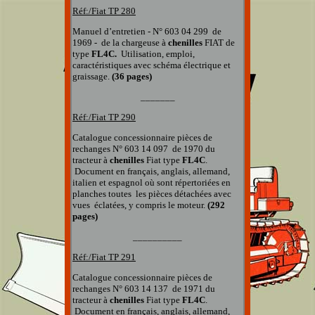
Réf:/Fiat
TP 280
Manuel d’entretien - N° 603 04 299 de
1969 - de la chargeuse à
chenilles
FIAT de
type
FL4C.
Utilisation, emploi,
caractéristiques avec schéma électrique et
graissage.
(36 pages)
_______
Réf:/Fiat
TP 290
Catalogue concessionnaire pièces de
rechanges
N° 603 14 097
de 1970 du
tracteur à
chenilles
Fiat type
FL4C
.
Document en français, anglais, allemand,
italien et espagnol
où sont répertoriées en
planches
toutes
les pièces détachées
avec
vues éclatées, y compris le moteur
.
(292
pages)
__________
Réf:/Fiat TP
291
Catalogue concessionnaire pièces de
rechanges
N° 603 14 137
de 1971 du
tracteur à
chenilles
Fiat type
FL4C
.
Document en français, anglais, allemand,