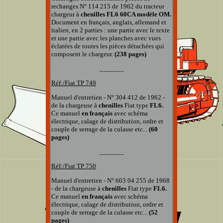
rechanges
N° 114 215 de 1962 du tracteur
chargeur à
chenilles FL6 60CA modèle OM.
Document
en français, anglais, allemand et
italien, en 2 parties : une partie avec le texte
et une partie avec les planches
avec vues
éclatées
de toutes les pièces détachées qui
composent le chargeur.
(238 pages)
_______
Réf:/Fiat TP
749
Manuel d'entretien - N° 304 412 de 1962 -
de la chargeuse
à
chenilles
Fiat type
FL6.
Ce manuel
en français
avec schéma
électrique, calage de distribution, ordre et
couple de serrage de la culasse etc...
(60
pages)
_______
Réf:/Fiat TP
750
Manuel d'entretien - N° 603 04 255 de 1968
- de la chargeuse
à
chenilles
Fiat type
FL6.
Ce manuel
en français
avec schéma
électrique, calage de distribution, ordre et
couple de serrage de la culasse etc...
(52
pages)