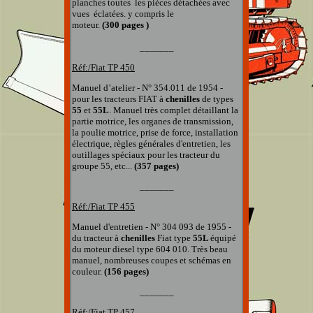
planches
toutes
les pièces détachées
avec
vues éclatées
.
y compris le
moteur.
(300 pages )
_______
Réf:/Fiat TP
450
Manuel d’atelier - N° 354.011 de 1954 -
pour les tracteurs FIAT à
chenilles
de types
55
et
55L
. Manuel très complet détaillant la
partie motrice, les organes de transmission,
la poulie motrice, prise de force, installation
électrique, règles générales d'entretien, les
outillages spéciaux pour les tracteur du
groupe 55, etc...
(357 pages)
_______
Réf:/Fiat
TP 455
Manuel d'entretien - N° 304 093 de 1955 -
du tracteur à
chenilles
Fiat type
55L
équipé
du moteur diesel type 604 010. Très beau
manuel, nombreuses coupes et schémas en
couleur.
(156 pages)
_______
Réf:/Fiat TP
457