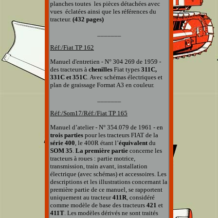
planches
toutes
les pièces détachées
avec
vues éclatées
ainsi que
les références du
tracteur.
(432 pages)
_______
Réf:/Fiat TP 162
Manuel d'entretien - N° 304 269 de 1959 -
des tracteurs à
chenilles
Fiat types
311C,
331C et 351C
. Avec schémas électriques et
plan de graissage Format A3 en couleur.
_______
Réf:/Som17
/Réf:/Fiat TP 165
Manuel d’atelier - N° 354.079 de 1961 - en
trois parties
pour les tracteurs FIAT de la
série 400
, le 400R étant
l’
équivalent
du
SOM 35
.
La première
partie
concerne les
tracteurs à roues : partie motrice,
transmission, train avant, installation
électrique (avec schémas) et accessoires. Les
descriptions et les illustrations concernant la
première partie de ce manuel, se rapportent
uniquement au tracteur
411R
, considéré
comme modèle de base des tracteurs
421
et
411T
. Les modèles dérivés ne sont traités