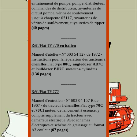
entraînement de pompe, pompe, distributeur,
commandes de distributeur, tuyauteries de
circuit pompe, vérins de soulèvement
jusqu'à charpente 05117, tuyauteries de
vérins de soulèvement, tuyauteries de ripper.
(40 pages)
_______
Réf:/Fiat
TP 770
en italien
Manuel d'atelier - N° 603 54 127 de 1972 -
instructions pour la réparation des tracteurs à
chenilles
Fiat type
80C, angledozer AD7C
et bulldozer BD7C
moteur 4 cylindres.
(136 pages)
_______
Réf:/Fiat TP 772
Manuel d'entretien - N° 603 04 157 R de
1967 - du tracteur à
chenilles
Fiat type
70C
et 70CI
moteur de lancement à essence, y
compris supplément du tracteur avec
démarreur électrique. Avec schémas
électriques et schéma de graissage au format
A3 couleur
(67 pages)