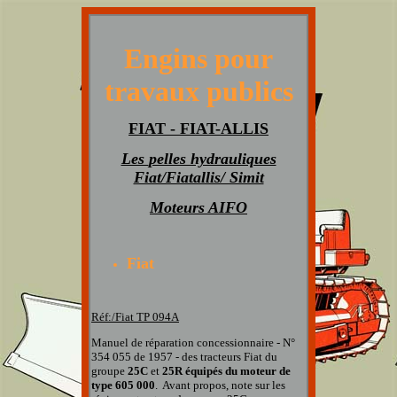
Engins pour
travaux publics
FIAT - FIAT-ALLIS
Les
pelles hydrauliques
Fiat/Fiatallis/ Simit
Moteurs AIFO
Fiat
Réf:/Fiat TP 094A
Manuel de réparation concessionnaire - N°
354 055 de 1957 - des tracteurs Fiat du
groupe
25C
et
25R équipés du moteur de
type 605 000
. Avant propos, note sur les