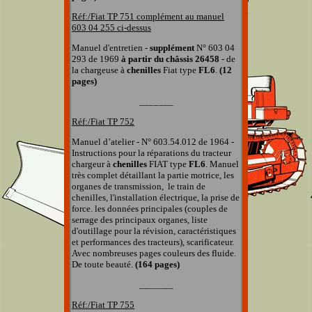
Réf:/Fiat
TP 751 complément au manuel
603 04 255 ci-dessus
Manuel d'entretien -
supplément
N° 603 04
293 de 1969
à partir du châssis 26458
- de
la chargeuse
à
chenilles
Fiat type
FL6
.
(12
pages)
_______
Réf:/Fiat
TP 752
Manuel d’atelier - N° 603.54.012 de 1964 -
Instructions pour la réparations du tracteur
chargeur
à
chenilles
FIAT type
FL6
. Manuel
très complet détaillant la partie motrice, les
organes de transmission, le train de
chenilles, l'installation électrique, la prise de
force. les données principales (couples de
serrage des principaux organes, liste
d'outillage pour la révision, caractéristiques
et performances des tracteurs), scarificateur.
Avec nombreuses pages couleurs des fluide.
De toute beauté.
(164 pages)
_______
Réf:/Fiat
TP 755