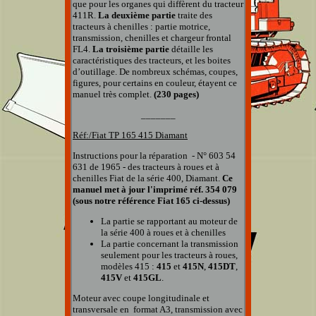
que pour les organes qui diffèrent du tracteur
411R.
La deuxième partie
traite des
tracteurs à chenilles : partie motrice,
transmission, chenilles et chargeur frontal
FL4.
La troisième partie
détaille les
caractéristiques des tracteurs, et les boites
d’outillage. De nombreux schémas, coupes,
figures, pour certains en couleur, étayent ce
manuel très complet.
(230 pages)
_______
Réf:/Fiat TP 165 415 Diamant
Instructions pour la réparation - N° 603 54
631 de 1965 - des tracteurs à roues et à
chenilles Fiat de la série 400, Diamant.
Ce
manuel met à jour l'imprimé réf. 354 079
(sous notre référence Fiat 165 ci-dessus)
La partie se rapportant au moteur de
la série 400 à roues et à chenilles
La partie concernant la transmission
seulement pour les tracteurs à roues,
modèles 415 :
415
et
415N
,
415DT
,
415V
et
415GL
.
Moteur avec coupe longitudinale et
transversale en format A3, transmission avec