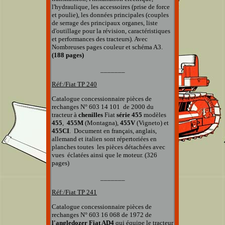
l'hydraulique, les accessoires (prise de force
et poulie), les données principales (couples
de serrage des principaux organes, liste
d'outillage pour la révision, caractéristiques
et performances des tracteurs). Avec
Nombreuses pages couleur et schéma A3.
(188 pages)
_______
Réf:/Fiat TP 240
Catalogue concessionnaire pièces de
rechanges N° 603 14 101 de 2000 du
tracteur à
chenilles
Fiat
série 455
modèles
455
,
455M
(Montagna),
455V
(Vigneto) et
455CI
. Document en français, anglais,
allemand et italien
sont répertoriées en
planches
toutes
les pièces détachées
avec
vues éclatées
ainsi que
le moteur. (326
pages)
_______
Réf:/Fiat TP 24
1
Catalogue concessionnaire pièces de
rechanges N° 603 16 068 de 1972 de
l'angledozer Fiat AD4
qui équipe le tracteur