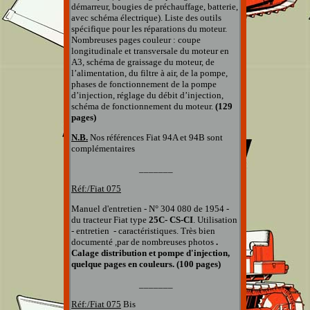
démarreur, bougies de préchauffage, batterie,
avec schéma électrique). Liste des outils
spécifique pour les réparations du moteur.
Nombreuses pages couleur : coupe
longitudinale et transversale du moteur en
A3, schéma de graissage du moteur, de
l’alimentation, du filtre à air, de la pompe,
phases de fonctionnement de la pompe
d’injection, réglage du débit d’injection,
schéma de fonctionnement du moteur.
(129
pages)
N.B.
Nos références Fiat 94A et 94B sont
complémentaires
_______
Réf:/Fiat 075
Manuel d'entretien - N° 304 080 de 1954 -
du tracteur Fiat type
25C- CS-CI
. Utilisation
- entretien - caractéristiques.
Très bien
documenté ,par de nombreuses photos
.
Calage distribution et pompe d'injection,
quelque pages en couleurs. (100 pages)
_______
Réf:/Fiat 075
Bis