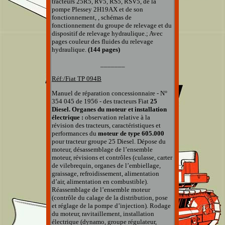
tracteurs 25R5, RV5, RS5, RSV5, de la
pompe Plessey 2H19AX et de son
fonctionnement, , schémas de
fonctionnement du groupe de relevage et du
dispositif de relevage hydraulique.; Avec
pages couleur des fluides du relevage
hydraulique.
(144 pages)
_______
Réf:/Fiat TP 094B
Manuel de réparation concessionnaire - N°
354 045 de 1956 - des tracteurs Fiat
25
Diesel.
Organes du moteur et installation
électrique :
observation relative à la
révision des tracteurs, caractéristiques et
performances du
moteur de type 605.000
pour tracteur groupe 25 Diesel. Dépose du
moteur, désassemblage de l’ensemble
moteur, révisions et contrôles (culasse, carter
de vilebrequin, organes de l’embiellage,
graissage, refroidissement, alimentation
d’air, alimentation en combustible).
Réassemblage de l’ensemble moteur
(contrôle du calage de la distribution, pose
et réglage de la pompe d’injection). Rodage
du moteur, ravitaillement, installation
électrique (dynamo, groupe régulateur,