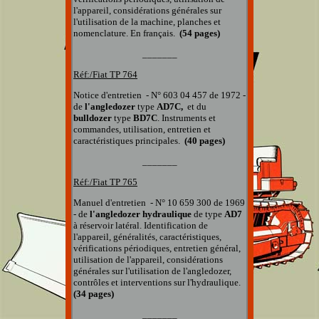
l'appareil, considérations générales sur
l'utilisation de la machine, planches et
nomenclature. En français.
(54 pages)
_______
Réf:/Fiat TP 76
4
Notice d'entretien - N° 603 04 457 de 1972 -
de
l'angledozer
type
AD7C,
et du
bulldozer
type
BD7C
.
Instruments et
commandes, utilisation, entretien et
caractéristiques principales.
(40 pages)
_______
Réf:/Fiat TP 76
5
Manuel d'entretien - N° 10 659 300 de 1969
- de
l'angledozer hydraulique
de type
AD7
à réservoir latéral.
Identification de
l'appareil, généralités, caractéristiques,
vérifications périodiques, entretien général,
utilisation de l'appareil, considérations
générales sur l'utilisation de l'angledozer,
contrôles et interventions sur l'hydraulique.
(34 pages)
_______