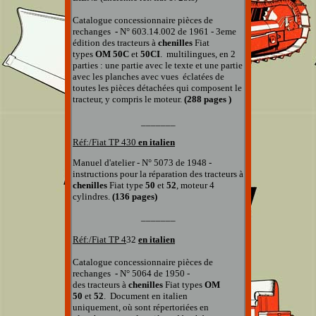
Catalogue concessionnaire pièces de
rechanges
-
N° 603.14.002 de 1961 - 3eme
édition
des tracteurs à
chenil
les
Fiat
types
OM 50C
et
50CI
.
multilingues, en 2
parties : une partie avec le texte et une partie
avec les planches
avec vues éclatées de
toutes les pièces détachées qui composent le
tracteur, y compris le moteur.
(288 pages )
_______
Réf:/Fiat TP
430
en italien
Manuel d'atelier - N° 5073 de 1948 -
instructions pour la réparation des tracteurs à
chenilles
Fiat type
50
et
52
, moteur 4
cylindres.
(136 pages)
_______
Réf:/Fiat TP
4
32
en italien
Catalogue concessionnaire pièces de
rechanges
-
N° 5064 de 1950 -
des tracteurs à
chenilles
Fiat types
OM
50
et
52
.
Document
en italien
uniquement, où
sont répertoriées en