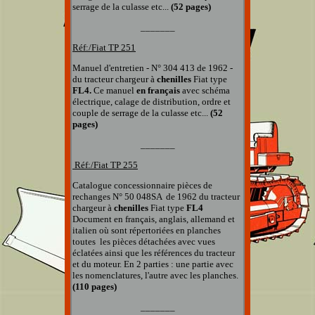
serrage de la culasse etc...
(52 pages)
_______
Réf:/Fiat TP 251
Manuel d'entretien - N° 304 413 de 1962 -
du tracteur chargeur à
chenilles
Fiat type
FL4.
Ce manuel
en français
avec schéma
électrique, calage de distribution, ordre et
couple de serrage de la culasse etc...
(52
pages)
_______
Réf:/Fiat TP
255
Catalogue concessionnaire pièces de
rechanges
N° 50 048SA
de 1962 du tracteur
chargeur à
chenilles
Fiat type
FL4
Document en français, anglais, allemand et
italien
où sont répertoriées en planches
toutes
les pièces détachées
avec vues
éclatées
ainsi que
les références du tracteur
et du moteur.
En 2 parties : une partie avec
les nomenclatures, l'autre avec les planches.
(110 pages)
_______