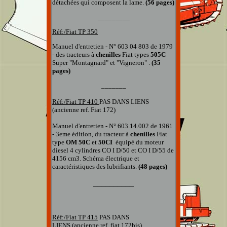
détachées qui composent la lame.
(56 pages)
_________
Réf:/Fiat TP
350
Manuel d'entretien - N° 603 04 803 de 1979
- des tracteurs à
chenilles
Fiat types
505C
Super "Montagnard" et "Vigneron" .
(35
pages)
_______
Réf:/Fiat TP
410
PAS DANS LIENS
(ancienne ref. Fiat 172)
Manuel d'entretien - N° 603.14.002 de 1961
- 3eme édition, du tracteur à
chenilles
Fiat
type
OM 50C
et
50CI
équipé du moteur
diesel 4 cylindres CO I D/50 et CO I D/55 de
4156 cm3.
Schéma électrique et
caractéristiques des lubrifiants.
(48 pages)
__________
Réf:/Fiat TP
415
PAS DANS
LIENS (ancienne ref. fiat 172bis)