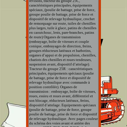
révisons, tracteur du groupe 25C,
caractéristiques principales, équipements
spéciaux, (poulie de battage, prise de force,
groupe poulie de battage, prise de force et
dispositif de relevage hydraulique, crochet
de remorquage sur route, tuiles de chenilles
plus larges, tuile à glace, patins de chenilles
en caoutchouc, lests, pare-branches, patins
de route) Organes de transmission
(embrayage, boîte de vitesses et couple
conique, embrayages de direction, freins,
groupes réducteurs latéraux et barbotins,
organes d’appui et de propulsion, chenilles,
chariots des chenilles et roues tendeuses,
suspension avant, dispositif d’attelage).
Tracteur du groupe 25R : caractéristiques
principales, équipements spéciaux (poulie
de battage, prise de force et dispositif de
relevage hydraulique avec commande à
position contrôlée). Organes de
transmission : embrayage, boîte de vitesses,
roues, essieu et roues avant, différentiel et
son blocage, réducteurs latéraux, freins,
dispositif d’attelage. Equipements spéciaux
(poulie de battage, prise de force, groupe
poulie de battage, prise de force et dispositif
de relevage hydraulique. Avec pages couleur
du schéma des voies avant et arrière des