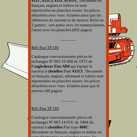
411C, 411CI, 431C et 451C
.
Document en
français, anglais et italien
où sont
répertoriées en planches
toutes
les pièces
détachées
avec vues éclatées
ainsi que
les
références du tracteur et du moteur.
Relié en
2 parties : une partie avec les nomenclatures,
l'autre avec les planches.(602 pages)
_______
Réf:/Fiat TP
191
Catalogue concessionnaire pièces de
rechanges N° 603 16 068 de 1972 de
l'angledozer Fiat
AD4
qui équipe le
tracteur à
chenilles
Fiatt
411CI
. Document
en français, anglais, allemand et italien
sont
répertoriées en planches
toutes
les pièces
détachées
avec vues éclatées
ainsi que
le
moteur. (40 pages)
_______
Réf:/Fiat
TP 195
Catalogue concessionnaire pièces de
rechanges
N° 603 14 016
de 1964 du
tracteur à
chenilles
Fiat type
400C
.
Document en français, anglais et italien
où
sont répertoriées en planches
toutes
les