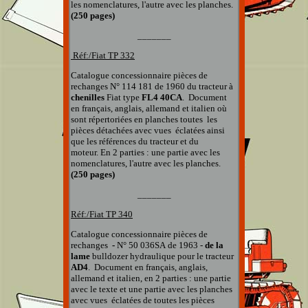
les nomenclatures, l'autre avec les planches.
(250 pages)
_______
Réf:/Fiat TP 332
Catalogue concessionnaire pièces de
rechanges
N° 114 181
de 1960 du tracteur à
chenilles
Fiat type
FL4 40CA
.
Document
en français, anglais, allemand et italien
où
sont répertoriées en planches
toutes
les
pièces détachées
avec vues éclatées
ainsi
que
les références du tracteur et du
moteur.
En 2 parties : une partie avec les
nomenclatures, l'autre avec les planches.
(250 pages)
_______
Réf:/Fiat TP 340
Catalogue concessionnaire pièces de
rechanges
-
N° 50 036SA
de 1963 -
de la
lame
bulldozer hydraulique pour le tracteur
AD4
.
Document
en français, anglais,
allemand et italien, en 2 parties : une partie
avec le texte et une partie avec les planches
avec vues éclatées
de toutes les pièces