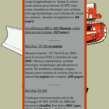
coupe longitudinale en format A, essieu
avant moteur pour tracteur 415DT, train
avant, installation électrique avec schéma,
relevage hydraulique avec schéma du circuit
en couleurs,. données récapitulatives.
(90
pages)
Les références
165
et
165 Diamant
reliée
dans un seul volume
(320 pages )
_______
Réf:/Fiat TP
166
en anglais
Manuel d’atelier - N° 354.074 de 1960 -
pour le tracteur FIAT à chenilles de type
400C.
Moteur, transmission, système
électrique, hydraulique spécifications et
outils. De nombreux schémas, coupes,
figures, pour certains en couleur, étayent ce
manuel
en anglais
très complet.
(196 pages)
_______
Réf:/Fiat TP 190
Catalogue concessionnaire pièces de
rechanges
N° 603 14 039
de 1966 des
tracteurs à
chenilles
Fiat séries
400C types