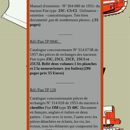
Manuel d'entretien - N° 304 080 de 1951- du
tracteur Fiat type
25C- CS-CI
. Utilisation -
entretien - caractéristiques.
Très bien
documenté ,par de nombreuses photos
. ( 55
pages)
_______
Réf:/Fiat
TP
09
4C
Catalogue concessionnaire N° 314.073R de
1957 des pièces de rechanges
des tracteurs
Fiat types
25C, 25CI, 25CF, 25CS et
25CSI. Relié deux volumes 1 les planches
et 2 la nomenclature. (en Italien) (286
page
s prix 55 Euros)
_________
Réf:/Fiat TP
120
Catalogue concessionnaire pièces de
rechanges
N° 314 028
de 1953 du tracteur à
chenilles
Fiat
OM
type
35 40C
Document
en français, anglais et italien en deux
parties : l’une avec le texte, l’autre avec les
pièces détachées en éclatés, les vis, les
écrous, tous les éléments qui composent les