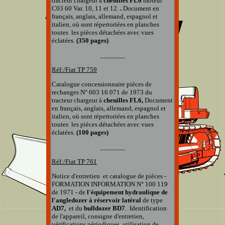
tracteur chargeur à
chenilles
FL6
moteur
C03 60 Var. 10, 11 et 12.
.
Document
en
français, anglais, allemand, espagnol et
italien, où
sont répertoriées en planches
toutes
les pièces détachées
avec vues
éclatées
.
(350 pages)
_______
Réf:/Fiat
TP 759
Catalogue concessionnaire pièces de
rechanges
N° 603 16 071 de 1973 du
tracteur chargeur à
chenilles FL6,
Document
en français, anglais, allemand, espagnol et
italien, où
sont répertoriées en planches
toutes
les pièces détachées
avec vues
éclatées
.
(100 pages)
_______
Réf:/Fiat TP 76
1
Notice d'entretien et catalogue de pièces -
FORMATION INFORMATION N° 100 119
de 1971 - de
l'équipement hydraulique de
l'angledozer à réservoir latéral
de type
AD7,
et du
bulldozer BD7
.
Identification
de l'appareil, consigne d'entretien,
vérifications périodiques, utilisation de