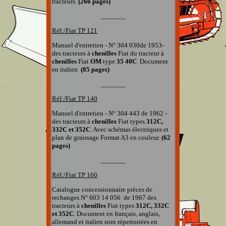
tracteurs.
(266 pages)
_______
Réf:/Fiat TP
121
Manuel d'entretien - N° 304 030de 1953-
des tracteurs à
chenilles
Fiat du tracteur à
chenilles
Fiat
OM
type
35 40C
Document
en italien
(85 pages)
_______
Réf:/Fiat TP 140
Manuel d'entretien - N° 304 443 de 1962 -
des tracteurs à
chenilles
Fiat types
312C,
332C et 352C
. Avec schémas électriques et
plan de graissage Format A3 en couleur.
(62
pages)
_______
Réf:/Fiat TP 160
Catalogue concessionnaire pièces de
rechanges
N° 603 14 056
de 1967 des
tracteurs à
chenilles
Fiat types
312C, 332C
et 352C
. Document en français, anglais,
allemand et italien
sont répertoriées en