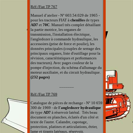
Réf:/Fiat
TP 767
Manuel d’atelier - N° 603.54.029 de 1965 -
pour les tracteurs FIAT à
chenilles
de types
AD7
et
70C
. Manuel très complet détaillant
la partie motrice, les organes de
transmission, l'installation électrique,
l'angledozer à commande hydraulique, les
accessoires (prise de force et poulie), les
données principales (couples de serrage des
principaux organes, liste d'outillage pour la
révision, caractéristiques et performances
des tracteurs). Avec pages couleur de la
pompe d'injection, du schéma d'allumage du
moteur auxiliaire, et du circuit hydraulique.
(232 pages)
_______
Réf:/Fiat TP 769
Catalogue de pièces de rechange - N° 10 659
300 de 1969 - de
l'angledozer
hydraulique
de type
AD7
à réservoir latéral.
Très beau
document en planches, éclatés d'un côté et
texte de l'autre. Calandre, capotage,
protection, platines et articulations, étrier,
lame et tirants latéraux, réservoir,