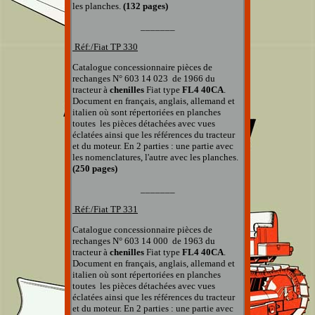
les planches.
(132 pages)
_______
Réf:/Fiat TP
330
Catalogue concessionnaire pièces de
rechanges
N° 603 14 023
de 1966 du
tracteur à
chenilles
Fiat type
FL4 40CA
.
Document en français, anglais, allemand et
italien
où sont répertoriées en planches
toutes
les pièces détachées
avec vues
éclatées
ainsi que
les références du tracteur
et du moteur.
En 2 parties : une partie avec
les nomenclatures, l'autre avec les planches.
(250 pages)
_______
Réf:/Fiat TP 331
Catalogue concessionnaire pièces de
rechanges
N° 603 14 000
de 1963 du
tracteur à
chenilles
Fiat type
FL4 40CA
.
Document en français, anglais, allemand et
italien
où sont répertoriées en planches
toutes
les pièces détachées
avec vues
éclatées
ainsi que
les références du tracteur
et du moteur.
En 2 parties : une partie avec