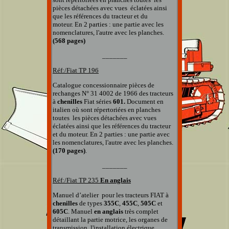
pièces détachées
avec vues éclatées
ainsi
que
les références du tracteur et du
moteur.
En 2 parties : une partie avec les
nomenclatures, l'autre avec les planches.
(568 pages)
_______
Réf:/Fiat TP 196
Catalogue concessionnaire pièces de
rechanges
N° 31 4002 de 1966 des tracteurs
à
chenilles
Fiat séries
601.
Document en
italien
où sont répertoriées en planches
toutes
les pièces détachées
avec vues
éclatées
ainsi que
les références du tracteur
et du moteur.
En 2 parties : une partie avec
les nomenclatures, l'autre avec les planches.
(170 pages)
.
_______
Réf:/Fiat
TP 235
En anglais
Manuel d’atelier pour les tracteurs FIAT à
chenilles
de types
355C
,
455C
,
505C
et
605C
. Manuel
en anglais
très complet
détaillant la partie motrice, les organes de
transmission, l'installation électrique,