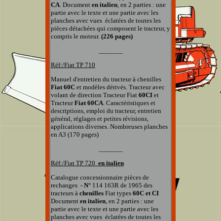
CA
.
Document
en italien
, en 2 parties : une
partie avec le texte et une partie avec les
planches
avec vues éclatées
de toutes les
pièces détachées qui composent le tracteur, y
compris le moteur.
(226 pages)
_______
Réf:/Fiat
TP 710
Manuel d'entretien du tracteur à chenilles
Fiat 60C
et modèles dérivés. Tracteur avec
volant de direction Tracteur Fiat
60CI
et
Tracteur
Fiat 60CA
. Caractéristiques et
descriptions, emploi du tracteur, entretien
général, réglages et petites révisions,
applications diverses. Nombreuses planches
en A3 (170 pages)
_______
Réf:/Fiat TP
720
en italien
Catalogue concessionnaire pièces de
rechanges
- N°
114 163R
de 1965 des
tracteurs à
chenilles
Fiat types
60C et CI
Document
en italien
, en 2 parties : une
partie avec le texte et une partie avec les
planches
avec vues éclatées
de toutes les