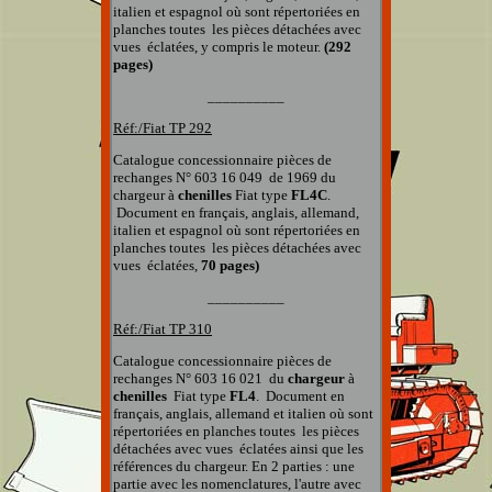
italien et espagnol
où sont répertoriées en
planches
toutes
les pièces détachées
avec
vues éclatées, y compris le moteur
.
(292
pages)
__________
Réf:/Fiat TP
292
Catalogue concessionnaire pièces de
rechanges
N° 603 16 049
de 1969 du
chargeur à
chenilles
Fiat type
FL4C
.
Document en français, anglais, allemand,
italien et espagnol
où sont répertoriées en
planches
toutes
les pièces détachées
avec
vues éclatées,
70
pages)
__________
Réf:/Fiat TP 310
Catalogue concessionnaire pièces de
rechanges
N° 603 16 021
du
chargeur
à
chenilles
Fiat type
FL4
.
Document en
français, anglais, allemand et italien
où sont
répertoriées en planches
toutes
les pièces
détachées
avec vues éclatées
ainsi que
les
références du chargeur.
En 2 parties : une
partie avec les nomenclatures, l'autre avec