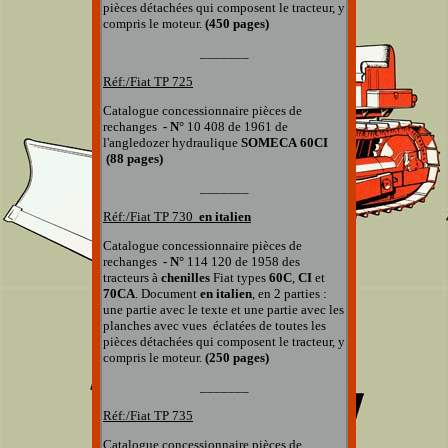
pièces détachées qui composent le tracteur, y
compris le moteur.
(450 pages)
_______
Réf:/Fiat TP 725
Catalogue concessionnaire pièces de
rechanges
- N°
10 408
de 1961 de
l'angledozer hydraulique
SOMECA
60CI
(88 pages)
_______
Réf:/Fiat
TP 730
en italien
Catalogue concessionnaire pièces de
rechanges
- N°
114 120
de 1958 des
tracteurs à
chenilles
Fiat types
60C
,
CI
et
70CA
.
Document
en italien
, en 2 parties :
une partie avec le texte et une partie avec les
planches
avec vues éclatées
de toutes les
pièces détachées qui composent le tracteur, y
compris le moteur.
(250 pages)
_______
Réf:/Fiat
TP 735
Catalogue concessionnaire pièces de