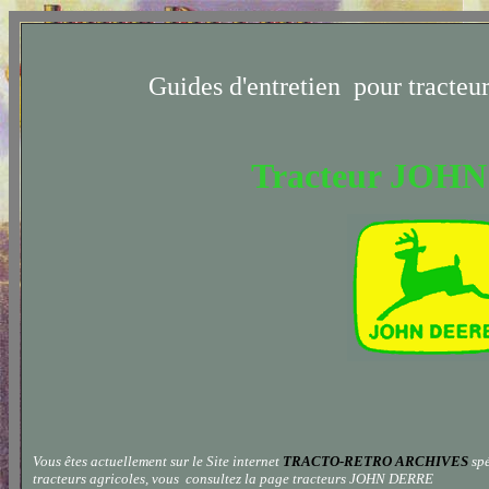
Guides d'entretien
pour tracteur
Tracteur
JOHN
Vous êtes actuellement sur le Site internet
TRACTO-RETRO ARCHIVES
spé
tracteurs agricoles, vous consultez la page
tracteurs JOHN DERRE