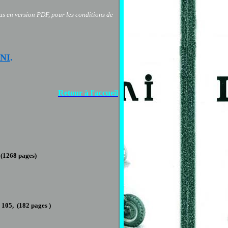
as en version PDF, pour les conditions de
NI
.
Retour à l'accueil
. (1268 pages)
,
105
,
(1
8
2 pages )