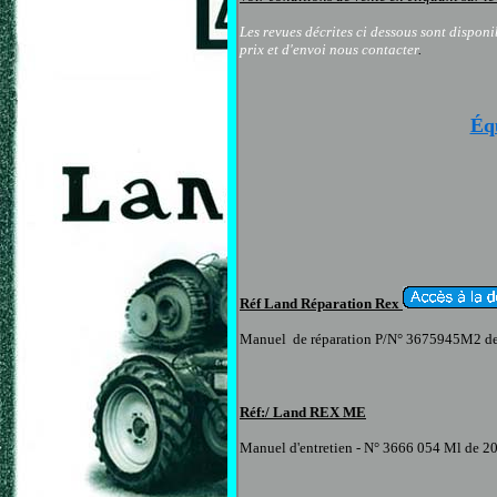
Les revues décrites ci dessous sont dispon
prix et d'envoi nous contacter
.
Éq
Réf
Land
Réparation Rex
Manuel
de réparation
P
/
N° 3675945M2
d
Réf:/ Land
REX
ME
Manuel d'entretien - N° 3666 054 Ml de 2