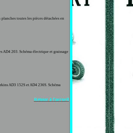
n planches toutes les pièces détachées en
es AD4 203. Schéma électrique et graissage
Perkins AD3 152S et AD4 236S. Schéma
Retour à l'accueil