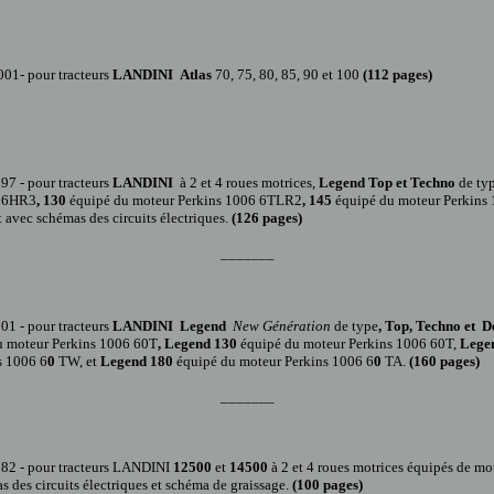
01- pour tracteurs
LANDINI Atlas
70, 75, 80, 85, 90 et 100
(112 pages)
997 -
pour tracteur
s
LANDINI
à 2 et 4 roues
motrices,
Legend Top et Techno
de ty
6 6HR3
, 130
équipé du moteur Perkins 1006 6TLR2
, 145
équipé du moteur Perkins
avec schémas des circuits électriques.
(
126
pages
)
_______
001 -
pour tracteur
s
LANDINI
Legend
New Génération
de type
, Top, Techno et D
u moteur Perkins 1006 60T
, Legend 130
équipé du moteur Perkins 1006 60T,
Lege
s 1006 6
0
TW, et
Legend 180
équipé du moteur Perkins 1006 6
0
TA.
(
160
pages)
_______
982 -
pour tracteur
s
LANDINI
12500
et
14500
à 2 et 4 roues motrices équipés de mo
des circuits électriques et schéma de graissage.
(
100
pages)