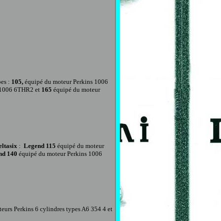
pes
:
105,
équipé du moteur Perkins 1006
 1006 6THR2 et
165
équipé du moteur
eltasix
:
Legend 115
équipé du moteur
nd 140
équipé du moteur Perkins 1006
teurs Perkins 6 cylindres types A6 354 4 et