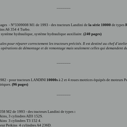
_______
églages - N°3309008 M1 de 1993 - des tracteurs Landini de
la série 10000
de types
R
ins A6 354 4 Turbo.
, système hydraulique, système hydraulique auxiliaire.
(240 pages)
ales pour réparer correctement les tracteurs
précités. Il
est destiné au chef d’ateli
les opérations de démontage et de remontage mais seulement celles qui demandent de
_______
1982 -
pour tracteur
s
LANDINI
10000s
à 2 et 4 roues motrices équipés de moteurs P
triques.
(96
pages)
_______
058 M2 de 1993 - des tracteurs Landini de types
:
kins, 3 cylindres AD3 152S.
kins 3 cylindres T3 152 4.
eur Perkins 4 cylindres A4 236D.