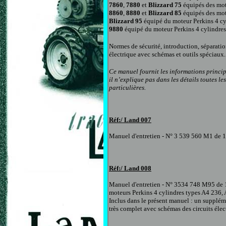
7860
,
7880
et
Blizzard 75
équipés des mot
8860
,
8880
et
Blizzard 85
équipés des mot
Blizzard 95
équipé du moteur Perkins 4 cy
9880
équipé du moteur Perkins 4 cylindres
Normes de sécurité, introduction, séparatio
électrique avec schémas et outils spéciaux
Ce manuel fournit les informations princip
il n’explique pas dans les détails toutes 
particulières.
Réf:/ Land
007
Manuel d'entretien
- N° 3 539 560 M1 de 
Réf:/ Land
00
8
Manuel d'entretien
- N° 3534 748 M95 de 
moteurs Perkins 4 cylindres types A4 236,
Inclus dans le présent manuel : un supplém
très complet avec schémas des circuits élec