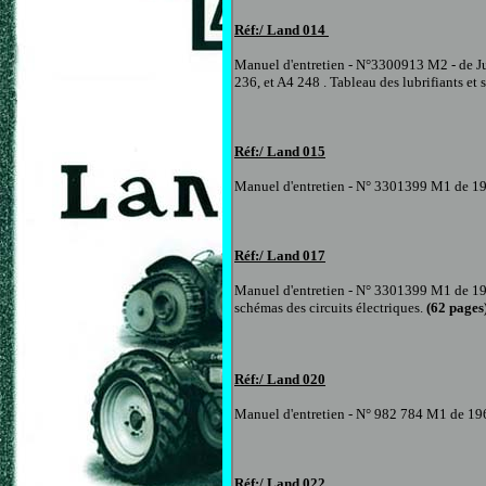
Réf:/ Land
014
Manuel d'entretien
- N°3300913 M2 - de 
236, et A4 248 . Tableau des lubrifiants et
Réf:/ Land
015
Manuel d'entretien
- N° 3301399 M1 de 1
Réf:/ Land
017
Manuel d'entretien
- N° 3301399 M1 de 1
schémas des circuits électriques.
(
62
pages
Réf:/ Land
020
Manuel d'entretien
- N° 982 784 M1 de 19
Réf:/ Land
022