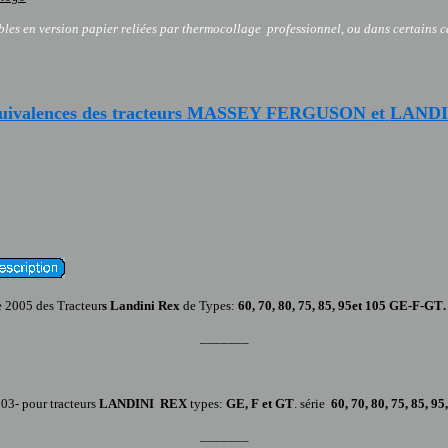
ibles en version papier reliées par thermocollage professionnel, ou dans certains c
uivalences des tracteurs MASSEY FERGUSON
et
LANDI
e 2005
des Tracteur
s Landini
Rex
de
Types:
60
,
70
,
80
,
75
,
85
,
95
et
105 GE-F-GT
_______
00
3
- pour tracteurs
LANDINI
REX
types:
GE
,
F
et
GT
. série
60
,
7
0,
80
,
75
,
85
,
95
_______