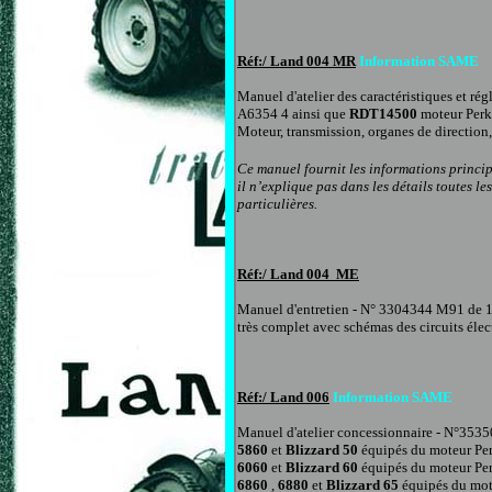
Réf:/ Land
00
4 MR
Information
SAME
Manuel d'atelier des caractéristiques et r
A6354
4
ainsi que
RDT14500
moteur Perk
Moteur, transmission, organes de direction
Ce manuel fournit les informations princip
il n’explique pas dans les détails toutes 
particulières.
Réf:/ Land
004 ME
Manuel d'entretien
- N° 3304344 M91 de 
très complet avec schémas des circuits élec
Réf:/ Land
00
6
Information
SAME
Manuel d'atelier concessionnaire - N°3535
5860
et
Blizzard 50
équipés du moteur Per
6060
et
Blizzard 60
équipés du moteur Per
6860
,
6880
et
Blizzard 65
équipés du mot