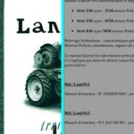
Manuel d'atelier des caractéristiques et r
Série 530
types :
5530
moteur Per
Série 550
types :
6550
moteur Perk
Série 830
types
5830
moteur Perki
Relevage hydraulique : caractéristiques gén
Moteurs Perkins, transmission, organes de 
Ce manuel fournit les informations princip
il n’explique pas dans les détails toutes 
particulières.
Réf:/ Land
012
Manuel d'entretien
- N° 3306068 M91 -
po
Réf:/ Land
013
Manuel d'entretien
- N°1 424 349 M1 -
pou