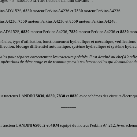
églages - N° 3306560 MA des tracteurs Landini suivants :
kins AD3152S,
6530
moteur Perkins A4236 et
7530
moteur Perkins A4236.
ins A4236,
7550
moteur Perkins A4236 et
8550
moteur Perkins A4248.
ns AD3152S,
6830
moteur Perkins A4236,
7830
moteur Perkins A4236 et
8830
mote
érales, type d'utilisation, fonctionnement hydraulique et mécanique, vérifications et
direction, blocage différentiel automatique, système hydraulique et système hydraul
ales pour réparer correctement les tracteurs
précités. Il
est destiné au chef d’ateli
les opérations de démontage et de remontage mais seulement celles qui demandent de
_______
ur tracteur
s
LANDINI
5830, 6830, 7830
et
8830
avec schémas des circuits électriq
_______
r tracteur LANDINI
6500, 2 et 4RM
équipé du moteur Perkins A4 212. Avec schéma
_______