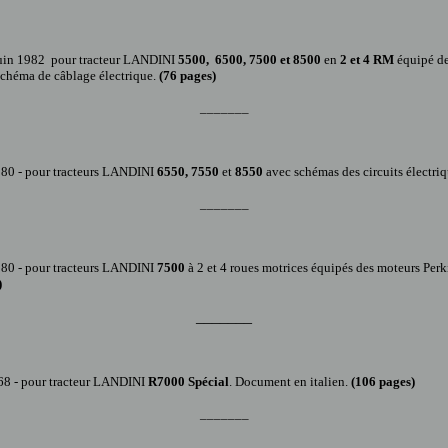
Juin 1982
pour tracteur LANDINI
5500, 6500, 7500 et 8500
en
2 et 4 RM
équipé de
 schéma de câblage électrique.
(
76
pages)
_______
980 -
pour tracteur
s
LANDINI
6550, 7550
et
8550
avec schémas des circuits électri
_______
980 -
pour tracteur
s
LANDINI
7500
à 2 et 4 roues motrices équipés des moteurs Perk
)
_______
68 -
pour tracteur LANDINI
R7000 Spécial
. Document en italien.
(
106
pages)
_______