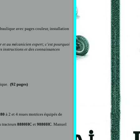
draulique avec pages couleur, installation
er et au mécanicien expert; c’est pourquoi
s instructions et des connaissances
rique.
(
92
pages)
880
à 2 et 4 roues motrices équipés de
s tracteurs
8880HC
et
9880HC
.
Manuel