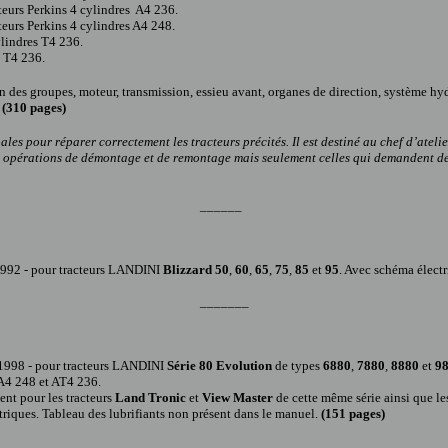
eurs Perkins 4 cylindres A4 236.
eurs Perkins 4 cylindres A4 248.
lindres T4 236.
 T4 236.
n des groupes, moteur, transmission, essieu avant, organes de direction, système hy
.
(310 pages)
ales pour réparer correctement les tracteurs
précités. Il
est destiné au chef d’ateli
les opérations de démontage et de remontage mais seulement celles qui demandent de
______
1992 -
pour tracteur
s
LANDINI
Blizzard 50
,
60
,
65
,
75
,
85
et
95
. Avec schéma élect
_______
1998 -
pour tracteur
s
LANDINI
Série 80 Evolution
de types
6880
,
7880
,
8880
et
9
 A4 248 et AT4 236.
ent pour les tracteurs
Land Tronic
et
View
Master
de cette même série ainsi que le
triques. Tableau des lubrifiants non présent dans le manuel.
(
151
pages)
______