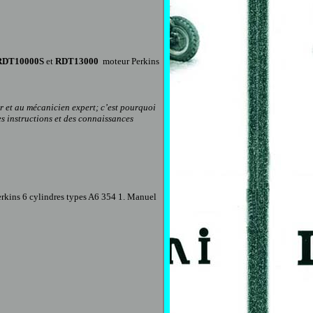
DT10000S
et
RDT13000
moteur Perkins
er et au mécanicien expert; c’est pourquoi
s instructions et des connaissances
erkins 6 cylindres types A6 354 1. Manuel