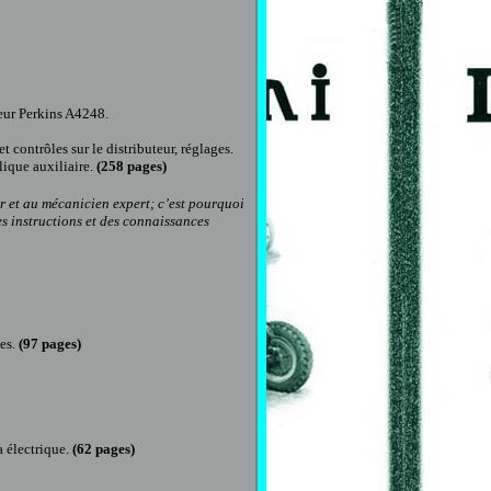
ur Perkins A4248.
 contrôles sur le distributeur, réglages.
ique auxiliaire.
(258 pages)
er et au mécanicien expert; c’est pourquoi
s instructions et des connaissances
ues.
(
97
pages)
 électrique.
(
62
pages)