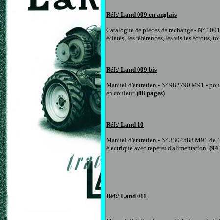
Réf:/ Land
009 en anglais
Catalogue de pièces de rechange - N°
1001
éclatés, les références, les vis les écrous, 
Réf:/ Land
009 bis
Manuel d'entretien
- N° 982790 M91 -
pour
en couleur.
(
88
pages)
Réf:/ Land
10
Manuel d'entretien
- N° 3304588 M91 de 
électrique avec repères d'alimentation.
(
94
Réf:/ Land
0
11