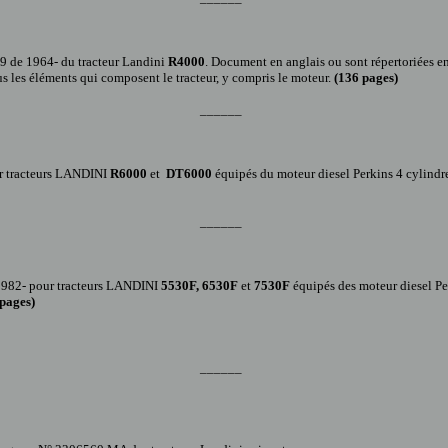
9
de
1964
- du tracteur
Landini
R4000
. Document en anglais
ou sont répertoriées e
tous les éléments qui composent le tracteu
r, y compris le moteur.
(136 pages)
______
 tracteur
s
LANDINI
R6000
et
DT6000
équipés du moteur diesel Perkins 4 cylindr
______
1982-
pour tracteur
s
LANDINI
5530F, 6530F
et
7530F
équipés des moteur diesel 
pages)
______