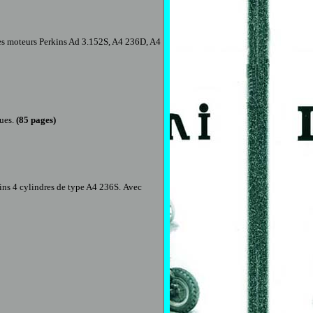
s moteurs Perkins Ad 3.152S, A4 236D, A4
ques.
(
85
pages)
ins 4 cylindres de type A4 236S.
Avec