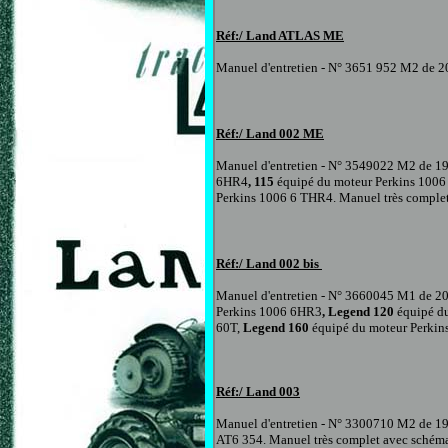
Réf:/ Land ATLAS ME
Manuel d'entretien - N° 3651 952 M2 de 20
Réf:/ Land
002 ME
Manuel d'entretien
- N° 3549022 M2 de 1
6HR4
, 115
équipé du moteur Perkins 100
Perkins 1006 6
THR4. Manuel très complet 
Réf:/ Land
002 bis
Manuel d'entretien
- N° 3660045 M1 de 2
Perkins 1006 6HR3
, Legend 120
équipé d
60T,
Legend 160
équipé du moteur Perkin
Réf:/ Land
003
Manuel d'entretien
- N° 3300710 M2 de 1
AT6 354. Manuel très complet avec schémas 