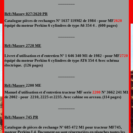
________
Réf:/Massey 0
27/2620 PR
Catalogue pièces de rechanges
N°
1637 119M2 de 1984 -
pour MF
2620
équipé du moteur Perkins 6 cylindres de type A6
354
4
.
(
600
pages)
________
Réf:/Massey
2
720 ME
Livret d'utilisation et d'entretien N°
1 646 340 M1 de 1982 -
pour MF
2720
équipé du moteur Perkins 6 cylindres de type A
T
6 354
4
Avec schéma
électrique
.
(1
26
pages
)
________
Réf:/Massey
2200 ME
Manuel
d'utilisation et d'entretien
tracteur MF serie
2200
N°
3662 241 M1
de 2002 -
pour
2210, 2225 et 2235. Avec cabine ou arceau.
(114 pages
)
________
Réf:/Massey 745 PR
Catalogue de pièces de rechange
N°
685 472 M1 pour tracteur
MF
745,
moteur Perkins L4
.
Document
ou sont répertoriées en planches toutes les