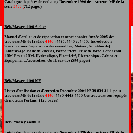
Catalogue de pièces de rechange
Novembre 1996 des tracteurs MF de la
série
5400 (
712 pages)
________
Réf:/Massey
4
400 Atelier
Manuel d'atelier et de réparation
concessionnaire
Année 200
5
des
tracteurs MF de la série
4
400
:
4
435,
4
445
et
4
455,
Introduction -
Spécifications, Séparation des ensembles, Moteur,
(Non Abordé)
Embrayage, Boîte de vitesses, Pont arrière, Prise de force, Pont avant
4RM-Essieu 2RM, Hydraulique, Electricité, Electronique, Cabine et
Equipement, Accessoires, Outils service (
590
pages)
________
Réf:/Massey
4400 ME
Livret d'utilisation et d'entretien Décembre 2004
N° 39 836 31 1
-
pour
tracteurs MF de la série
4400:
4435-4445-4455 Ces tracteurs sont équipés
de moteurs Perkins. (128 pages
)
Réf:/ Massey
44
00PR
Catalogue de pièces de rechange
Novembre 1996 des tracteurs MF de la