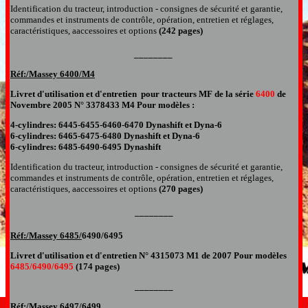
I
dentification du tracteur
,
introduction - consignes de sécurité et garantie
,
commandes et instruments de contrôle
,
opération
,
entretien et réglages
,
caractéristiques
, a
accessoires et options
(242 pages)
________
Réf:/Massey
6400/M4
Livret d'utilisation et d'entretien pour
tracteurs MF de la série
6400
de
Novembre 2005 N° 3378433 M4
Pour modèles
:
4-cylindres: 6445-6455-6460-6470 Dynashift et Dyna-6
6-cylindres: 6465-6475-6480 Dynashift et Dyna-6
6-cylindres: 6485-6490-6495 Dynashift
I
dentification du tracteur
,
introduction - consignes de sécurité et garantie
,
commandes et instruments de contrôle
,
opération
,
entretien et réglages
,
caractéristiques
, a
accessoires et options
(
270 pages)
________
Réf:/Massey
6485/
6490/6495
Livret d'utilisation et d'entretien
N° 4315073
M1
de
2007
Pour modèles
6485/6490/6495
(174 pages)
________
Réf:/Massey
6497/6499