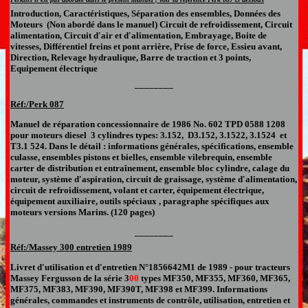
Introduction, Caractéristiques, Séparation des ensembles, Données des
Moteurs (Non abordé dans le manuel) Circuit de refroidissement, Circuit
alimentation, Circuit d'air et d'alimentation, Embrayage, Boite de
vitesses, Différentiel freins et pont arrière, Prise de force, Essieu avant,
Direction, Relevage hydraulique, Barre de traction et 3 points,
Equipement électrique
________
Réf:/Perk
087
Manuel
de réparation
concessionnaire de
1986
No. 602 TPD 0588 1208
pour moteurs diesel
3 cylindres types:
3.152
,
D3.152
,
3.1522
,
3.1524
et
T3.1 524
. Dans le détail : informations générales, spécifications, ensemble
culasse, ensembles pistons et bielles, ensemble vilebrequin, ensemble
carter de distribution et entraînement, ensemble bloc cylindre, calage du
moteur, système d'aspiration, circuit de graissage, système d'alimentation,
circuit de refroidissement, volant et carter, équipement électrique,
équipement auxiliaire, outils spéciaux , paragraphe spécifiques aux
moteurs versions Marins. (120 pages)
________
Réf:/Massey 300 entretien 1989
Livret d'utilisation et d'entretien N°
1856642M1 de 1989 -
pour
tracteurs
Massey Fergusson de la série 3
00
types MF350, MF355, MF360, MF365,
MF375, MF383, MF390, MF390T, MF398 et MF399. Informations
générales, commandes et instruments de contrôle, utilisation, entretien et