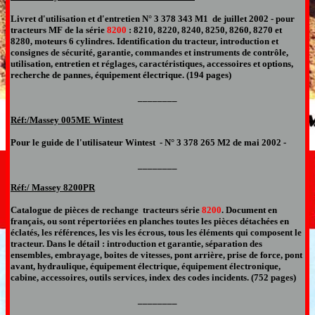
Livret d'utilisation et d'entretien N°
3 378 343 M1 de juillet 2002 -
pour
tracteurs MF de la série
8200
: 8210, 8220, 8240, 8250, 8260, 8270
et
8280, moteurs 6 cylindres. Identification du tracteur, introduction et
consignes de sécurité, garantie, commandes et instruments de contrôle,
utilisation, entretien et réglages, caractéristiques, accessoires et options,
recherche de pannes, équipement électrique. (194 pages)
________
Réf:/Massey
005ME Wintest
Pour le guide de l'utilisateur Wintest
-
N°
3 378 265 M2 de mai 2002 -
________
Réf:/ Massey
8200PR
Catalogue de pièces de rechange
tracteur
s série
8200
. Document
en
français,
ou sont répertoriées en planches toutes les pièces détachées en
éclatés, les références, les vis les écrous, tous les éléments qui composent le
tracteur.
Dans le détail : introduction et garantie, séparation des
ensembles, embrayage, boites de vitesses, pont arrière, prise de force, pont
avant, hydraulique, équipement électrique, équipement électronique,
cabine, accessoires, outils services, index des codes incidents. (752 pages)
________