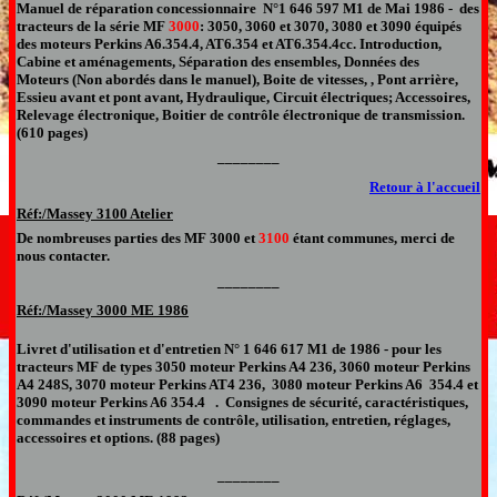
Manuel de réparation concessionnaire
N°
1 646 597 M1 de Mai 1986 -
des
tracteur
s
de la série
MF
3000
: 3050, 3060 et 3070, 3080 et 3090 équipés
des moteurs Perkins
A6.354.4, AT6.354 et AT6.354.4cc. Introduction,
Cabine et aménagements, Séparation des ensembles, Données des
Moteurs (Non abordés dans le manuel), Boite de vitesses, , Pont arrière,
Essieu avant et pont avant, Hydraulique, Circuit électriques; Accessoires,
Relevage électronique, Boitier de contrôle électronique de transmission.
(610 pages)
________
Retour à l'accueil
Réf:/Massey 3100 Atelier
De nombreuses parties des MF 3000 et
3100
étant communes, merci de
nous contacter.
________
Réf:/Massey 3000 ME 1986
Livret d'utilisation et d'entretien N°
1 646 617 M1 de 1986 -
pour
les
tracteurs MF de types 3050 moteur Perkins A4 236, 3060 moteur Perkins
A4 248S, 3070 moteur Perkins AT4 236, 3080 moteur Perkins A6 354.4 et
3090 moteur Perkins A6 354.4 . Consignes de sécurité, caractéristiques,
commandes et instruments de contrôle, utilisation, entretien, réglages,
accessoires et options. (88
pages)
________