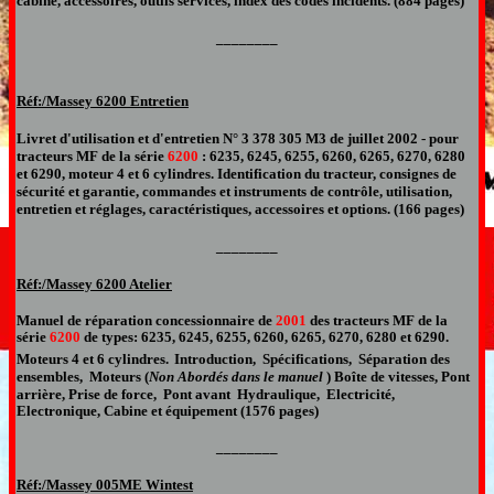
cabine, accessoires, outils services, index des codes incidents. (884 pages)
________
Réf:/Massey
6200 Entretien
Livret d'utilisation et d'entretien N°
3 378 305 M3
de juillet 2002
-
pour
tracteurs MF de la série
6200
: 6235, 6245, 6255, 6260, 6265, 6270, 6280
et 6290, moteur 4 et 6 cylindres. Identification du tracteur, consignes de
sécurité et garantie, commandes et instruments de contrôle, utilisation,
entretien et réglages, caractéristiques, accessoires et options. (166 pages)
________
Réf:/Massey 6
2
00 Atelier
Manuel de réparation
concessionnaire de
200
1
des tracteurs MF de la
série
6
2
00
de types:
6235, 6245, 6255, 6260, 6265, 6270, 6280 et 6290
.
Moteurs 4 et 6 cylindres.
Introduction, Spécifications, Séparation des
ensembles, Moteurs (
Non Abordés dans le manuel
) Boîte de vitesses, Pont
arrière, Prise de force, Pont avant Hydraulique, Electricité,
Electronique, Cabine et équipement (
15
76 pages)
________
Réf:/Massey
005ME Wintest