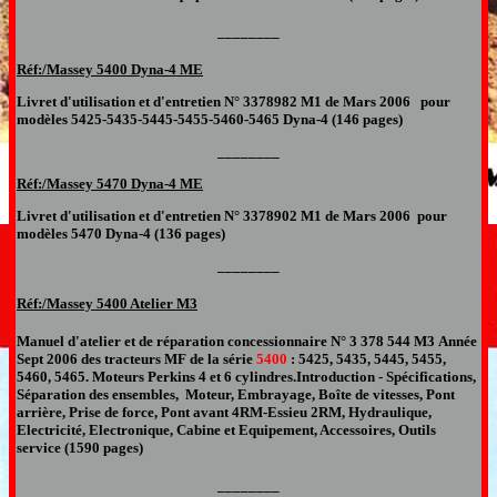
________
Réf:/Massey
5400
Dyna-4
ME
Livret d'utilisation et d'entretien
N° 3378982 M1 de Mars 2006 p
our
modèles 5425-5435-5445-5455-5460-5465 Dyna-4
(146 pages)
________
Réf:/Massey
5470 Dyna-4 ME
Livret d'utilisation et d'entretien
N° 3378902 M1
de Mars 2006
pour
modèles 5470 Dyna-4 (136 pages)
________
Réf:/Massey 5400
Atelier M3
Manuel d'atelier et de réparation
concessionnaire
N°
3 378 544 M3
Année
Sept
200
6
des tracteurs
MF de la série
5400
:
5425, 5435, 5445, 5455,
5460, 5465
.
Moteurs Perkins 4 et 6 cylindres.
Introduction - Spécifications,
Séparation des ensembles, Moteur, Embrayage, Boîte de vitesses, Pont
arrière, Prise de force, Pont avant 4RM-Essieu 2RM, Hydraulique,
Electricité, Electronique, Cabine et Equipement, Accessoires, Outils
service (1590 pages)
________