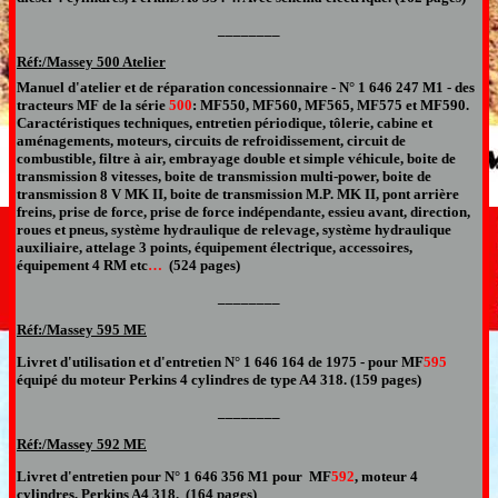
________
Réf:/Massey
500 Atelier
Manuel d'atelier et de réparation
concessionnaire - N° 1 646 247 M1 - des
tracteurs MF de la série
500
: MF550, MF560, MF565, MF575 et MF590.
Caractéristiques techniques, entretien périodique, tôlerie, cabine et
aménagements, moteurs, circuits de refroidissement, circuit de
combustible, filtre à air, embrayage double et simple véhicule, boite de
transmission 8 vitesses, boite de transmission multi-power, boite de
transmission 8 V MK II, boite de transmission M.P. MK II, pont arrière
freins, prise de force, prise de force indépendante, essieu avant, direction,
roues et pneus, système hydraulique de relevage, système hydraulique
auxiliaire, attelage 3 points, équipement électrique, accessoires,
équipement 4 RM etc
…
(524 pages
)
________
Réf:/Massey 595 ME
Livret d'utilisation et d'entretien N°
1 646 164 de 1975 -
pour MF
595
équipé du moteur Perkins
4
cylindres de type A
4
3
18
. (1
59
pages)
________
Réf:/Massey 592 ME
Livret d'entretien pour
N° 1 646 356 M1 pour
MF
59
2
,
moteur 4
cylindres, Perkins A4
31
8
.
(1
6
4 pages)