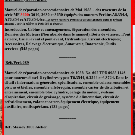
Manuel de réparation concessionnaire
de Mai 1988 -
des tracteur
s
de la
série
MF
3600
: 3610, 3630 et 3650 équipés des moteurs Perkins
A6.354.4,
AT6.354 et AT6.354.4cc.
L
a partie moteurs Perkins n'est pas abordée dans le présent
manuel , voir la référence Perk 089 ci dessous
Introduction, Cabine et aménagements, Séparation des ensembles,
Données des Moteurs (Non abordé dans le manuel), Boite de vitesses, , Pont
arrière, Essieu avant et pont avant, Hydraulique, Circuit électriques;
Accessoires, Relevage électronique, Autotronic, Datatronic, Outils
services
(548 pages)
________
Réf:/Perk
0
89
Manuel
de réparation
concessionnaire de
198
8
No. 602 TPD 0988 1146
pour moteurs diesel
6 cylindres types:
T6.3544, 6.3544 et 6.3724
.
Dans le
détail : informations générales, spécifications, ensemble culasse, ensembles
pistons et bielles, ensemble vilebrequin, ensemble carter de distribution et
entraînement, ensemble bloc cylindre, calage du moteur, système
d'aspiration, circuit de graissage, système d'alimentation, circuit de
refroidissement, volant et carter, équipement électrique, équipement
auxiliaire, outils spéciaux. (132 pages)
________
Réf:/Massey 3000 Atelier