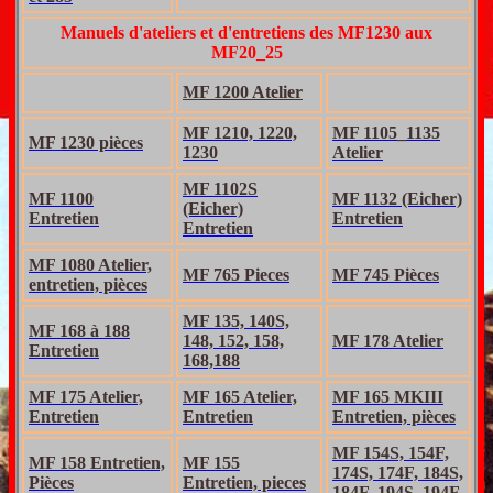
Manuels d'ateliers et d'entretiens des MF1230 aux
MF20_25
MF 1200 Atelier
MF 1210, 1220,
MF 1105_1135
MF 1230 pièces
1230
Atelier
MF 1102S
MF 1100
MF 1132 (Eicher)
(Eicher)
Entretien
Entretien
Entretien
MF 1080 Atelier,
MF 765 Pieces
MF 745 Pièces
entretien, pièces
MF 135, 140S,
MF 168 à 188
148, 152, 158,
MF 178 Atelier
Entretien
168,188
MF 175 Atelier,
MF 165 Atelier,
MF 165 MKIII
Entretien
Entretien
Entretien, pièces
MF 154S, 154F,
MF 158 Entretien,
MF 155
174S, 174F, 184S,
Pièces
Entretien, pieces
184F, 194S, 194F