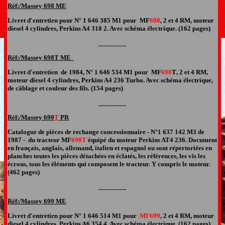
Réf:/Massey
698 ME
Livret d'entretien pour N° 1 646 385 M1 pour MF
698
,
2 et 4 RM
,
moteur
diesel 4 cylindres,
Perkins A4 318 2
. Avec schéma électrique.
(162 pages)
________
Réf:/Massey
698T ME
Livret d'entretien
de 1984,
N° 1 646
534
M1 pour MF
698
T
,
2 et 4 RM
,
moteur diesel 4 cylindres,
Perkins A4
236 Turbo
. Avec schéma électrique
,
de câblage et couleur des fils
.
(1
54
pages)
________
Réf:/Massey 690
T
PR
Catalogue de pièces de rechange concessionnaire
- N°1 637 142 M3 de
1987 -
du tracteur MF
698T
équipé du moteur Perkins AT4 236.
Document
en français, anglais, allemand, italien et espagnol
ou sont répertoriées en
planches toutes les pièces détachées en éclatés, les références, les vis les
écrous
,
tous les éléments qui composent le
tracteur. Y compris le moteur.
(
462
pages)
________
Réf:/Massey
699 ME
Livret d'entretien pour N° 1 646
514
M1 pour
MF69
9
,
2 et 4 RM
,
moteur
diesel 4 cylindres,
Perkins A
6
3
54
4
. Avec schéma électrique.
(162 pages)