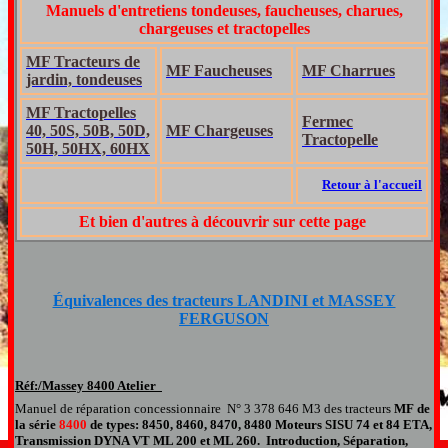
Manuels d'entretiens tondeuses, faucheuses, charues,
chargeuses et tractopelles
MF Tracteurs de
MF Faucheuses
MF Charrues
jardin, tondeuses
MF Tractopelles
Fermec
40, 50S, 50B, 50D,
MF Chargeuses
Tractopelle
50H, 50HX, 60HX
Retour à l'accueil
Et bien d'autres à découvrir sur cette page
Équivalences des tracteurs LANDINI et MASSEY
FERGUSON
Réf:/Massey 8400
A
telier
Manuel de réparation
concessionnaire
N°
3 378 646 M3
des tracteurs
MF de
la série
8400
de types: 8450, 8460, 8470, 8480 Moteurs SISU 74 et 84 ETA,
Transmission DYNA VT ML 200 et ML 260
. Introduction, Séparation,