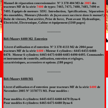
Manuel de réparation
concessionnaire
N° 3 378 404 M
3
de
2005
des
tracteurs MF de la série
7
400
de types:
7
4
6
5,
7
4
7
5,
7
4
80
,
7
4
8
5,
7
4
9
0 et
7
495. Equipés de moteurs SISU.
Introduction, Spécifications, Séparation
des ensembles, Moteurs
(
Abordés de façon assez succincte dans le manuel
)
Boîte de vitesses, Pont arrière, Prise de force, Pont avant Hydraulique,
Electricité, Electronique, Cabine et équipement (
1160
pages)
________
Réf:/Massey
6400 M2 Entretien
Livret d'utilisation et d'entretien
N° 3 378 4
133
M
2
de 2004
pour
tracteurs MF de la série
6400
:
Moteur
4 cylindres : 6445-6455-6460-
6470
. Moteur 6
cylindres
:
6465-6475-6480-6485-6490-6495
. Commandes
et instruments de contrôle, utilisation, entretien et réglages,
caractéristiques, accessoires et options. (180 pages)
________
Réf:/Massey
6400/M1
Livret d'utilisation et d'entretien pour
tracteurs MF de la série
6400
de
Novembre 2005
N° 3378775
M1
.
Pour modèles
:
Pour modèles 4-cylindres: 6445-6455-6460-6470 Dyna-6
Pour modèles 6-cylindres: 6465-6475-6480 Dyna-6