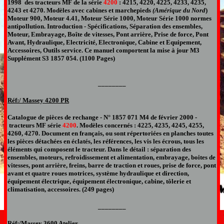
1998 des tracteurs
MF de la série
4200
:
4215, 4220, 4225, 4233, 4235,
4243 et 4270
.
Modèles avec cabines et marchepieds
(Amérique du Nord
)
Moteur 900, Moteur 4.41, Moteur Série 1000, Moteur Série 1000 normes
antipollution.
Introduction - Spécifications, Séparation des ensembles,
Moteur, Embrayage, Boîte de vitesses, Pont arrière, Prise de force, Pont
Avant, Hydraulique, Electricité, Electronique, Cabine et Equipement,
Accessoires, Outils service. Ce manuel comportent la mise à jour M3
Supplément S3 1857 054. (1100 Pages)
________
Réf:/ Massey
4200 PR
Catalogue de pièces de rechange
-
N°
1857 071 M4 de février 2000 -
tracteur
s MF série
4200
.
Modèles concernés : 4225, 4235, 4245, 4255,
4260, 4270.
Document
en français,
ou sont répertoriées en planches toutes
les pièces détachées en éclatés, les références, les vis les écrous, tous les
éléments qui composent le tracteur.
Dans le détail : séparation des
ensembles, moteurs, refroidissement et alimentation, embrayage, boites de
vitesses, pont arrière, freins, barre de traction et roues, prise de force, pont
avant et quatre roues motrices, système hydraulique et direction,
équipement électrique, équipement électronique, cabine, tôlerie et
climatisation, accessoires. (249 pages)
________
Réf:/Massey 3600 Atelier