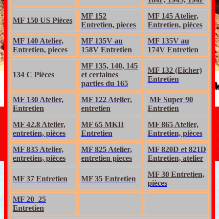
MF 152
MF 145 Atelier,
MF 150 US Pièces
Entretien, pieces
Entretien, pièces
MF 140 Atelier,
MF 135V au
MF 135V au
Entretien, pieces
158V Entretien
174V Entretien
MF 135, 140, 145
MF 132 (Eicher)
134 C Pièces
et certaines
Entretien
parties du 165
MF 130 Atelier,
MF 122 Atelier,
MF Super 90
Entretien
entretien
Entretien
MF 42.8 Atelier,
MF 65 MKII
MF 865 Atelier,
entretien, pièces
Entretien
Entretien, pièces
MF 835 Atelier,
MF 825 Atelier,
MF 820D et 821D
entretien, pièces
entretien pieces
Entretien, atelier
MF 30 Entretien,
MF 37 Entretien
MF 35 Entretien
pièces
MF 20_25
Entretien