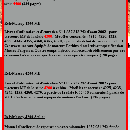
série
4
400
(
386
pages)
________
Réf:/Massey
4300 ME
Livret d'utilisation et d'entretien N°
1 857 313 M2 d'août 2002 -
pour
tracteurs MF de la série
4300
. Modèles concernés :
4315, 4320, 4325,
4335, 4345, 4355, 4360, 4365, 4370
, à partir du début de production 2001.
Ces tracteurs sont équipés de moteurs
Perkins diesel suivant spécification
Massey Ferguson. Quatre temps, injection directe, refroidissement par eau
ce manuel n'en précise que les caractéristiques techniques
. (198 pages)
________
Réf:/Massey
4200 ME
Livret d'utilisation et d'entretien N°
1 857 232 M2
d'août 2002
-
pour
tracteurs MF de la série
4200
à cabine. Modèles concernés : 4225, 4235,
4245, 4255, 4260, 4270, à partir de la série K 57456 construits à partir de
2001. Ces tracteurs sont équipés de moteurs Perkins. (196 pages
)
________
Réf:/Massey 4200
Atelier
Manuel d'atelier et de réparation
concessionnaire
1857 054 M2
Année