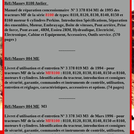
Réf:/Massey 8100
A
telier
Manuel de réparation
concessionnaire
N°
3 378 034 M1
de 1995 des
tracteurs
MF de la série
8100
de types: 8110, 8120, 8130, 8140, 8150 et
8160 moteur 6 cylindres Perkins.
Introduction Spécifications, Séparation
des ensembles, Moteur, Embrayage, Boîte de vitesses, Pont arrière, Prise
de force, Pont avant , 4RM, Essieu 2RM, Hydraulique, Electricité,
Electronique, Cabine et Equipement, Accessoires, Outils service
.
(570
pages )
________
Réf:/Massey
004 ME
Livret d'utilisation et d'entretien N°
3 378 019 M3 de 1994 -
pour
tracteurs MF de la série
MF8100
: 8110, 8120,
8130, 8140, 8150
et 8160,
moteurs 6 cylindres. Identification du tracteur, introduction et consignes
de sécurité, garantie, commandes et instruments de contrôle, utilisation,
entretien et réglages, caractéristiques, accessoires et options. (74 pages)
________
Réf:/Massey
004 ME
M3
Livret d'utilisation et d'entretien N°
3 378 343 M3 de Mars 1996 -
pour
tracteurs MF de la série
MF8100
: 8110, 8120,
8130, 8140, 8150
et 8160,
moteurs 6 cylindres. Identification du tracteur, introduction et consignes
de sécurité, garantie, commandes et instruments de contrôle, utilisation,