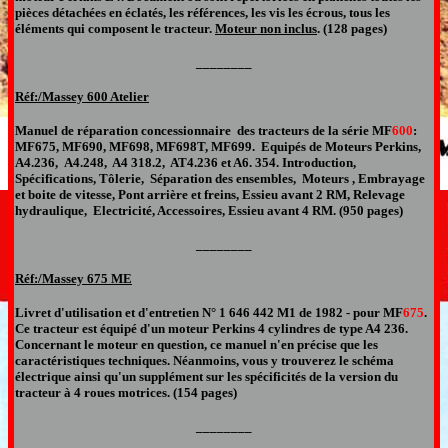
pièces détachées en éclatés, les références, les vis les écrous
,
tous les
éléments qui composent le
tracteur.
Moteur non inclus
.
(128 pages
)
________
Réf:/Massey
600 Atelier
Manuel de réparation concessionnaire des tracteur
s
de la série
MF
600
:
MF
675, MF690, MF698, MF698T, MF699. Equipés de Moteurs Perkins,
A4.236, A4.248, A4 318.2, AT4.236 et A6. 354. Introduction,
Spécifications, Tôlerie, Séparation des ensembles, Moteurs , Embrayage
et boite de vitesse, Pont arrière et freins, Essieu avant 2 RM, Relevage
hydraulique, Electricité, Accessoires, Essieu avant 4 RM.
(950 pages)
________
Réf:/Massey
675 ME
Livret d'utilisation et d'entretien N°
1 646 442 M1 de 1982 -
pour
MF
675
.
Ce tracteur est équipé d'un moteur Perkins 4 cylindres de type A4 236.
Concernant le moteur en question, ce manuel n'en précise que les
caractéristiques techniques.
Néanmoins, vous y trouverez le schéma
électrique ainsi qu'un supplément sur les spécificités de la version du
tracteur à 4 roues motrices. (154 pages
)
________