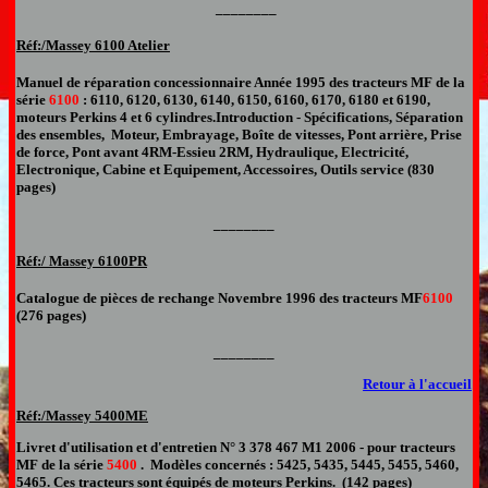
________
Réf:/Massey
6100 Atelier
Manuel de réparation
concessionnaire Année 1995
des tracteurs
MF de la
série
6100
: 6110, 6120, 6130, 6140, 6150, 6160, 6170, 6180 et 6190,
moteurs Perkins 4 et 6 cylindres.
Introduction - Spécifications, Séparation
des ensembles, Moteur, Embrayage, Boîte de vitesses, Pont arrière, Prise
de force, Pont avant 4RM-Essieu 2RM, Hydraulique, Electricité,
Electronique, Cabine et Equipement
,
Accessoires, Outils service (830
pages)
________
Réf:/ Massey
61
00PR
Catalogue de pièces de rechange
Novembre 1996 des tracteurs MF
6100
(276 pages)
________
Retour à l'accueil
Réf:/Massey
5400ME
Livret d'utilisation et d'entretien N°
3 378 467 M1
2006
-
pour
tracteurs
MF de la série
5400
. Modèles concernés :
5425, 5435, 5445, 5455, 5460,
5465
. Ces tracteurs sont équipés de moteurs Perkins. (142 pages
)