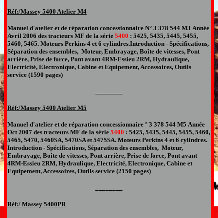
Réf:/Massey 5400
Atelier M4
Manuel d'atelier et de réparation
concessionnaire
N°
3 378 544 M3
Année
Avril
200
6
des tracteurs
MF de la série
5400
:
5425, 5435, 5445, 5455,
5460, 5465
.
Moteurs Perkins 4 et 6 cylindres.
Introduction - Spécifications,
Séparation des ensembles, Moteur, Embrayage, Boîte de vitesses, Pont
arrière, Prise de force, Pont avant 4RM-Essieu 2RM, Hydraulique,
Electricité, Electronique, Cabine et Equipement, Accessoires, Outils
service (1590 pages)
________
Réf:/Massey 5400 Atelier
M5
Manuel d'atelier et de réparation
concessionnaire
° 3 378 544
M5
Année
Oct
200
7
des tracteurs MF de la série
5400
: 5425, 5435, 5445, 5455, 5460,
5465
, 5470, 5460SA, 5470SA et 5475SA.
Moteurs Perkins 4 et 6 cylindres.
Introduction - Spécifications, Séparation des ensembles, Moteur,
Embrayage, Boîte de vitesses, Pont arrière, Prise de force, Pont avant
4RM-Essieu 2RM, Hydraulique, Electricité, Electronique, Cabine et
Equipement, Accessoires, Outils service (
2150
pages)
________
Réf:/ Massey
54
00PR