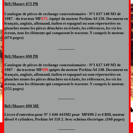
Réf:/Massey
675 PR
Catalogue de pièces de rechange concessionnaire
- N°1 637 148 M3 de
1987 - du tracteur MF
675
. équipé du moteur Perkins A4 236.
Document en
français, anglais, allemand, italien et espagnol
ou sont répertoriées en
planches toutes les pièces détachées en éclatés, les références, les vis les
écrous
,
tous les éléments qui composent le
tracteur. Y compris le moteur.
(
474
pages)
________
Réf:/Massey 690 PR
Catalogue de pièces de rechange concessionnaire
- N°1 637 149 M3 de
1987 -
du tracteur MF
690
.quipés du moteur Perkins A4 248.
Document en
français, anglais, allemand, italien et espagnol
ou sont répertoriées en
planches toutes les pièces détachées en éclatés, les références, les vis les
écrous
,
tous les éléments qui composent le
tracteur. Y compris le moteur.
(
552
pages)
________
Réf:/Massey
690 ME
Livret d'entretien pour N° 1 646
443
M
2
pour MF69
0
2 et 4 RM
,
moteur
diesel 4 cylindres,
Perkins A4 318
2
. Avec schéma électrique.
(16
0
pages)
________