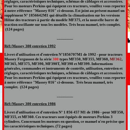
réglages, caractéristiques techniques, schémas de câblages et accessoires.
Pour les moteurs Perkins qui équipent ces tracteurs, veuillez vous reporter
à notre référence "Massey 016" ci-dessous. Est joint au présent manuel un
supplément N° 1856642M1 qui détaille la climatisation sur les versions
Hiline des tracteurs à partir du modèle MF375, et la nouvelle barre de
traction oscillante sur tous les modèles. Très beau manuel, très complet.
(124 pages)
________
Réf:/Massey 300 entretien 1992
Livret d'utilisation et d'entretien N°
1856707M1 de 1992 -
pour
tracteurs
Massey Fergusson de la série
300
types MF350, MF355, MF360,
MF362
,
MF365, MF375, MF390, MF390T, MF398 et MF399. Informations
générales, commandes et instruments de contrôle, utilisation, entretien et
réglages, caractéristiques techniques, schémas de câblages et accessoires.
Pour les moteurs Perkins qui équipent ces tracteurs, veuillez vous reporter
à notre référence "Massey 016" ci-dessous. Très beau manuel, très
complet. (124 pages)
________
Réf:/Massey 300 entretien 1986
Livret d'utilisation et d'entretien N°
1 856 457 M1 de 1986 -
pour MF
350,
MF355, et MF360. Ces tracteurs sont équipés de moteurs Perkins 3
cylindres. Concernant les moteurs en question, ce manuel n'en précise que
les caractéristiques techniques.
(72 pages
)