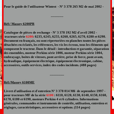
Pour le guide de l'utilisateur Wintest
-
N°
3 378 265 M2 de mai 2002 -
_______
Réf:/ Massey
6
200PR
Catalogue de pièces de rechange
-
N°
3 378 192 M2 d'avril 2002 -
tracteur
s série
6200
:
6235, 6245, 6255, 6260, 6265, 6270, 6280 et 6290
.
Document
en français,
ou sont répertoriées en planches toutes les pièces
détachées en éclatés, les références, les vis les écrous, tous les éléments qui
composent le tracteur.
Dans le détail : introduction et garantie, séparation
des ensembles, moteur Perkins série 1006, moteur Perkins série 1004,
embrayage, boites de vitesses, pont arrière, prise de force, pont avant,
hydraulique, équipement électrique, équipement électronique, cabine,
accessoires, outils services, index des codes incidents. (488 pages)
________
Réf:/Massey 6100ME
Livret d'utilisation et d'entretien N°
3 378 014 M6 de septembre 1997 -
pour
tracteurs MF de la série
6100
: 6110, 6120, 6130, 6140, 6150, 6160,
6170, 6180 et 6190, moteurs Perkins 4 et 6 cylindres. Informations
générales, commandes et instruments de contrôle, utilisation, entretien et
réglages, caractéristiques, accessoires et options. (114 pages
)