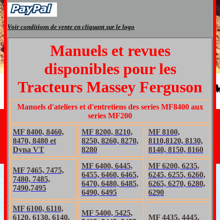
Voir conditions de vente en cliquant sur le logo
Manuels et revues
disponibles pour les
Tracteurs Massey Ferguson
Manuels d'ateliers et d'entretiens des series MF8400 aux
series MF200
MF 8400, 8460,
MF 8200, 8210,
MF 8100,
8470, 8480 et
8250, 8260, 8270,
8110,8120, 8130,
Dyna VT
8280
8140, 8150, 8160
MF 6400, 6445,
MF 6200, 6235,
MF 7465, 7475,
6455, 6460, 6465,
6245, 6255, 6260,
7480, 7485,
6470, 6480, 6485,
6265, 6270, 6280,
7490,7495
6490, 6495
6290
MF 6100, 6110,
MF 5400, 5425,
6120, 6130, 6140,
MF 4435, 4445,