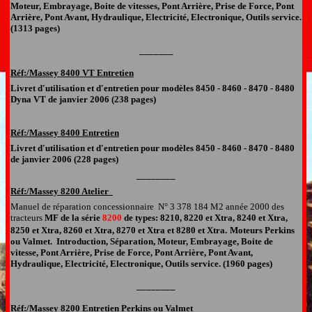
Moteur, Embrayage, Boite de vitesses, Pont Arrière, Prise de Force, Pont
Arrière, Pont Avant, Hydraulique, Electricité, Electronique, Outils service
.
(1313 pages)
_______
Réf:/Massey 8
4
00
VT Entretien
Livret d'utilisation et d'entretien
p
our modèles 8450 - 8460 - 8470 - 8480
Dyna VT
de janvier 2006 (238 pages)
Réf:/Massey 8
4
00
Entretien
Livret d'utilisation et d'entretien
p
our modèles 8450 - 8460 - 8470 - 8480
de janvier 2006 (228 pages)
________
Réf:/Massey 8200
A
telier
Manuel de réparation
concessionnaire
N°
3 378 184 M2
année 2000 des
tracteurs
MF de la série
8200
de types: 8210, 8220 et Xtra, 8240 et Xtra,
8250 et Xtra, 8260 et Xtra, 8270 et Xtra et 8280 et Xtra
.
Moteurs Perkins
ou Valmet. Introduction, Séparation, Moteur, Embrayage, Boite de
vitesse, Pont Arrière, Prise de Force, Pont Arrière, Pont Avant,
Hydraulique, Electricité, Electronique, Outils service
.
(1960 pages)
________
Réf:/Massey 8200
Entretien Perkins ou Valmet