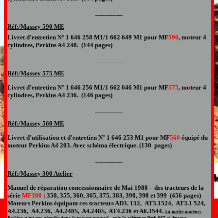
________
Réf:/Massey 590 ME
Livret d'entretien
N° 1 646 258 M1/1 662 649 M1
pour MF
590
,
moteur 4
cylindres, Perkins A4
2
48
.
(144 pages)
________
Réf:/Massey 575 ME
Livret d'entretien
N° 1 646 256 M1/1 662 646 M1
pour MF
5
75
,
moteur 4
cylindres, Perkins A4 2
36.
(14
6
pages)
________
Réf:/Massey 560 ME
Livret d'utilisation et d'entretien N° 1 646 253 M1 pour MF
560
équipé du
moteur Perkins A4 203. Avec schéma électrique. (130 pages)
________
Réf:/Massey 300 Atelier
Manuel de réparation concessionnaire
de Mai 1988 -
des tracteur
s
de la
série
MF
300
: 350, 355, 360, 365, 375, 383, 390, 398 et 399 (456 pages)
Moteurs Perkins équipant ces tracteurs
AD3. 152, AT3.1524, AT3.1 524,
A4.236, A4.236, A4.248S, A4.248S, AT4.236 et A6.3544.
L
a partie moteurs
Perkins n'est pas abordée dans le présent manuel , voir la référence Perk 087 ci dessous