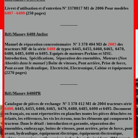
Livret d'utilisation et d'entretien
N° 3378817
M1
de
200
6 Pour modèles
6497 - 6499
(250 pages)
________
Réf:/Massey 6400 Atelier
Manuel de réparation
concessionnaire
N° 3 378 404 M
3
de
2005
des
tracteurs MF de la série
6400
de types: 6445, 6455, 6460, 6465, 6470,
6480, 6485, 6490 et 6495. Equipés de moteurs Perkins et SISU.
Introduction, Spécifications, Séparation des ensembles, Moteurs (
Non
Abordés dans le manuel
) Boîte de vitesses, Pont arrière, Prise de force,
Pont avant Hydraulique, Electricité, Electronique, Cabine et équipement
(2276 pages)
________
Réf:/Massey
6400
PR
Catalogue de pièces de rechange
N° 3 378 4
12
M1
de 2004
tracteur
s série
6400
.
6445, 6455, 6460, 6465, 6470, 6480, 6485, 6490 et 6495.
Document
en français,
ou sont répertoriées en planches toutes les pièces détachées en
éclatés, les références, les vis les écrous, tous les éléments qui composent le
tracteur.
Dans le détail : introduction et garantie, séparation des
ensembles, embrayage, boites de vitesses, pont arrière, prise de force, pont
avant, hydraulique, équipement électrique, équipement électronique,