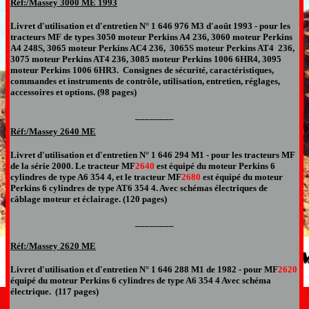
Réf:/Massey 3000 ME 1993
Livret d'utilisation et d'entretien N°
1 646 976 M3 d'août 1993 -
pour
les
tracteurs MF de types 3050 moteur Perkins A4 236, 3060 moteur Perkins
A4 248S, 3065 moteur Perkins AC4 236, 3065S moteur Perkins AT4 236,
3075 moteur Perkins AT4 236, 3085 moteur Perkins 1006 6HR4, 3095
moteur Perkins 1006 6HR3. Consignes de sécurité, caractéristiques,
commandes et instruments de contrôle, utilisation, entretien, réglages,
accessoires et options. (
9
8
pages)
________
Réf:/Massey
2640 ME
Livret d'utilisation et d'entretien N°
1 646 294 M1 -
pour
les tracteurs MF
de la série 2000. Le tracteur MF
2640
est équipé du moteur Perkins 6
cylindres de type A6 354 4, et le tracteur MF
2680
est é
quipé du moteur
Perkins 6 cylindres de type AT6 354 4. Avec schémas électriques de
câblage moteur et éclairage
. (1
20
pages)
________
Réf:/Massey
2620 ME
Livret d'utilisation et d'entretien N°
1 646 288 M1 de 1982 -
pour MF
2620
équipé du moteur Perkins 6 cylindres de type A6 354
4
Avec schéma
électrique
.
(11
7
pages
)