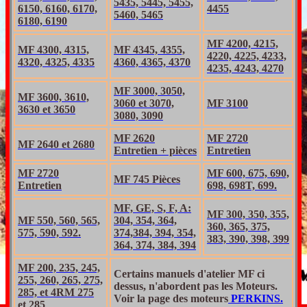
5435, 5445, 5455,
6150, 6160, 6170,
4455
5460, 5465
6180, 6190
MF 4200, 4215,
MF 4300, 4315,
MF 4345, 4355,
4220, 4225, 4233,
4320, 4325, 4335
4360, 4365, 4370
4235, 4243, 4270
MF 3000, 3050,
MF 3600, 3610,
3060 et 3070,
MF 3100
3630 et 3650
3080, 3090
MF 2620
MF 2720
MF 2640 et 2680
Entretien + pièces
Entretien
MF 2720
MF 600, 675, 690,
MF 745 Pièces
Entretien
698, 698T, 699.
MF, GE, S, F, A:
MF 300, 350, 355,
MF 550, 560, 565,
304, 354, 364,
360, 365, 375,
575, 590, 592.
374,384, 394, 354,
383, 390, 398, 399
364, 374, 384, 394
MF 200, 235, 245,
Certains manuels d'atelier MF ci
255, 260, 265, 275,
dessus, n'abordent pas les Moteurs.
285, et 4RM 275
Voir la page des moteurs
PERKINS.
et 285