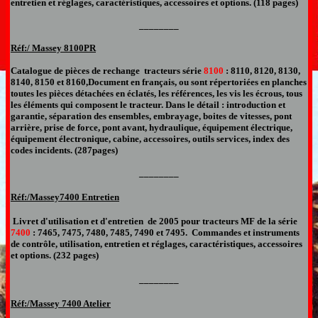
entretien et réglages, caractéristiques, accessoires et options. (118 pages)
________
Réf:/ Massey
8100PR
Catalogue de pièces de rechange
tracteur
s série
8100
: 8110, 8120, 8130,
8140, 8150
et 8160,
Document
en français,
ou sont répertoriées en planches
toutes les pièces détachées en éclatés, les références, les vis les écrous, tous
les éléments qui composent le tracteur.
Dans le détail : introduction et
garantie, séparation des ensembles, embrayage, boites de vitesses, pont
arrière, prise de force, pont avant, hydraulique, équipement électrique,
équipement électronique, cabine, accessoires, outils services, index des
codes incidents. (287pages)
________
Réf:/Massey
7
400 Entretien
Livret d'utilisation et d'entretien
de 2005
pour
tracteurs MF de la série
7400
:
7465, 7475, 7480, 7485, 7490 et 7495.
Commandes et instruments
de contrôle, utilisation, entretien et réglages, caractéristiques, accessoires
et options. (232 pages)
________
Réf:/Massey
7
400 Atelier