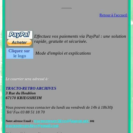
_____
Retour à l'accueil
Effectuez vos paiements via PayPal : une solution
rapide, gratuite et sécurisée.
Cliquez sur
Mode d'emploi et explications
le logo
Le courrier sera adressé à:
TRACTO-RETRO ARCHIVES
3 Rue du Houblon
67170 KRIEGSHEIM
Vous pouvez nous contacter
du lundi au vendredi de 14h à 18h30
)
Tel/ Fax 03 88 51 18 70
tractoretroarchives@laposte.net
ou
Notre adresse Email :
tractoretroarchive@gmail.com