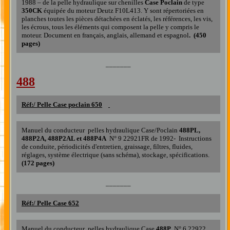
1988
– de la pelle
hydraulique sur chenilles
C
ase
Poclain
de type
350CK
équipée du moteur Deutz F10L413. Y
sont répertoriées en
planches toutes les pièces détachées en éclatés, les références, les vis,
les écrous, tous les éléments qui composent la pelle
y compris le
moteur
. Document en français, anglais, allemand et espagnol
. (
450
pages)
_______
488
Réf:/
Pelle Case poclain 650
Manuel du conducteur pelles hydraulique Case/Poclain
488PL,
488P2A, 488P2AL
et
488P4A
N° 9 22921FR de 1992- Instructions
de conduite, périodicités d'entretien, graissage, filtres, fluides,
réglages, système électrique (sans schéma), stockage, spécifications.
(172 pages)
_______
Réf:/
Pelle Case 652
Manuel du conducteur pelles hydraulique Case
488P
N° 6 22922