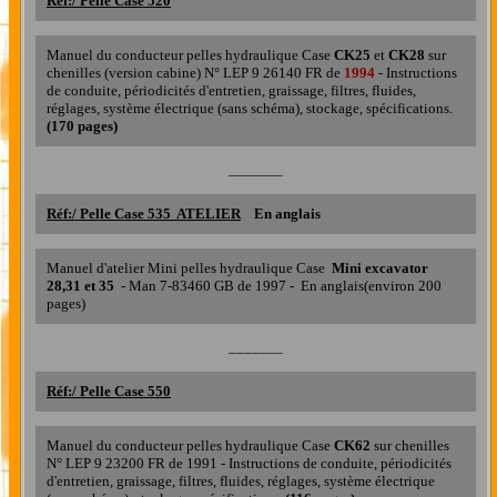
Réf:/
Pelle Case 520
Manuel du conducteur pelles hydraulique Case
CK25
et
CK28
sur
chenilles (version cabine) N° LEP 9 26140 FR de
1994
- Instructions
de conduite, périodicités d'entretien, graissage, filtres, fluides,
réglages, système électrique (sans schéma), stockage, spécifications.
(170 pages)
_______
Réf:/ Pelle Case
535 ATELIER
En anglais
Manuel d'atelier Mini pelles hydraulique Case
Mini excavator
28,31 et 35
- Man 7-83460 GB de 1997 - En anglais(environ 200
pages)
_______
Réf:/
Pelle Case 550
Manuel du conducteur pelles hydraulique Case
CK62
sur chenilles
N° LEP 9 23200 FR de 1991 - Instructions de conduite, périodicités
d'entretien, graissage, filtres, fluides, réglages, système électrique