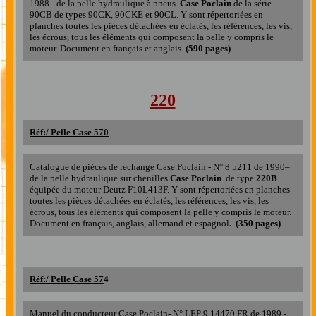
1988
- de
la
pelle
hydraulique
à
pneus
Case
Poclain
de
la série
90CB de types 90CK, 90CKE et 90CL. Y
sont répertoriées en
planches toutes les pièces détachées en éclatés, les références, les vis,
les écrous, tous les éléments qui composent la pelle
y compris le
moteur
. Document en français
et
anglais.
(
590
pages)
_______
220
Réf:/ Pelle Case 5
70
Catalogue de pièces de rechange
Case Poclain
- N°
8 5211
de 1990
–
de
la
pelle
hydraulique sur chenilles
C
ase
Poclain
de type
220B
équipée du moteur Deutz F10L413F. Y
sont répertoriées en planches
toutes les pièces détachées en éclatés, les références, les vis, les
écrous, tous les éléments qui composent la pelle
y compris le moteur
.
Document en français, anglais, allemand et espagnol
. (
350
pages)
_______
Réf:/
Pelle Case 57
4
Manuel du conducteur Case Poclain- N° LEP 9 14470 FR de 1989 -