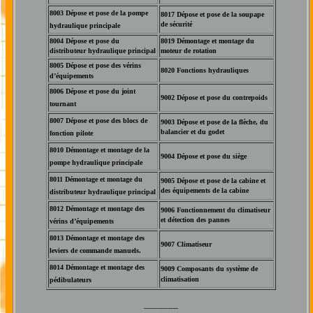
8003 Dépose et pose de la pompe
8017 Dépose et pose de la soupape
de sécurité
hydraulique principale
8004 Dépose et pose du
8019 Démontage et montage du
distributeur hydraulique principal
moteur de rotation
8005 Dépose et pose des vérins
8020 Fonctions hydrauliques
d’équipements
8006 Dépose et pose du joint
9002 Dépose et pose du contrepoids
tournant
8007 Dépose et pose des blocs de
9003 Dépose et pose de la flèche, du
balancier et du godet
fonction pilote
8010 Démontage et montage de la
9004 Dépose et pose du siège
pompe hydraulique principale
8011 Démontage et montage du
9005 Dépose et pose de la cabine et
des équipements de la cabine
distributeur hydraulique principal
8
012 Démontage et montage des
9006 Fonctionnement du climatiseur
et détection des pannes
vérins d’équipements
8013 Démontage et montage des
9007 Climatiseur
leviers de commande manuels.
8014 Démontage et montage des
9009 Composants du système de
climatisation
pédibulateurs
_______