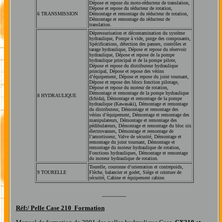
Dépose et repose du moto-réducteur de translation,
Dépose et repose du réducteur de rotation,
6 TRANSMISSION
Démontage et remontage du réducteur de rotation,
Démontage et remontage du réducteur de
translation.
Dépressurisation et décontamination du système
hydraulique, Pompe à vide, purge des composants,
Spécifications, détection des pannes, contrôles et
tarage hydraulique, Dépose et repose du réservoir
hydraulique, Dépose et repose de la pompe
hydraulique principal et de la pompe pilote,
Dépose et repose du distributeur hydraulique
principal, Dépose et repose des vérins
d’équipement, Dépose et repose du joint tournant,
Dépose et repose des blocs fonction pilotage,
Dépose et repose du moteur de rotation,
Démontage et remontage de la pompe hydraulique
8 HYDRAULIQUE
(Ichida), Démontage et remontage de la pompe
hydraulique (Kawasaki), Démontage et remontage
du distributeur, Démontage et remontage des
vérins d’équipement, Démontage et remontage des
manipulateurs, Démontage et remontage des
pédibulateurs, Démontage et remontage du bloc six
électrovannes, Démontage et remontage de
l’amortisseur, Valve de sécurité, Démontage et
remontage du joint tournant, Démontage et
remontage du moteur hydraulique de rotation,
Fonctions hydrauliques, Démontage et remontage
du moteur hydraulique de rotation.
Tourelle, couronne d’orientation et contrepoids,
9 TOURELLE
Flèche, balancier et godet, Siège et ceinture de
sécurité, Cabine et équipement cabine.
_______
Réf:/
Pelle Case 210 Formation