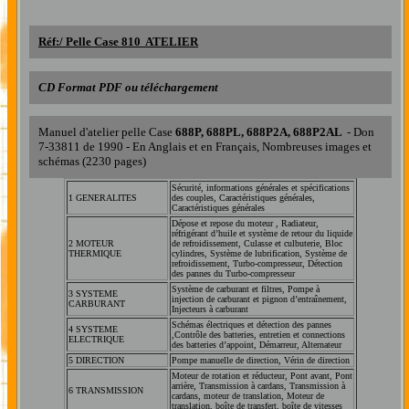
Réf:/
Pelle Case 810 ATELIER
CD Format PDF ou téléchargement
Manuel d'atelier pelle Case
688P
, 688PL, 688P2A, 688P2AL
- Don
7-33811 de 1990 - En Anglais et en Français, Nombreuses images et
schémas (2230 pages)
Sécurité, informations générales et spécifications
1 GENERALITES
des couples, Caractéristiques générales,
Caractéristiques générales
Dépose et repose du moteur , Radiateur,
réfrigérant d’huile et système de retour du liquide
2 MOTEUR
de refroidissement, Culasse et culbuterie, Bloc
THERMIQUE
cylindres, Système de lubrification, Système de
refroidissement, Turbo-compresseur, Détection
des pannes du Turbo-compresseur
Système de carburant et filtres, Pompe à
3 SYSTEME
injection de carburant et pignon d’entraînement,
CARBURANT
Injecteurs à carburant
Schémas électriques et détection des pannes
4 SYSTEME
,Contrôle des batteries, entretien et connections
ELECTRIQUE
des batteries d’appoint, Démarreur, Alternateur
5
DIRECTION
Pompe manuelle de direction, Vérin de direction
Moteur de rotation et réducteur, Pont avant, Pont
arrière, Transmission à cardans, Transmission à
6 TRANSMISSION
cardans, moteur de translation, Moteur de
translation, boîte de transfert, boîte de vitesses