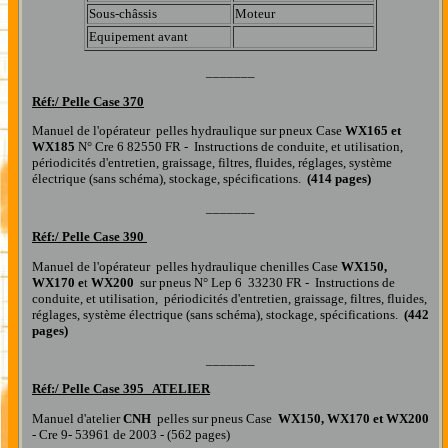
Sous-châssis
Moteur
Equipement avant
_______
Réf:/
Pelle Case 370
Manuel de l'opérateur pelles hydraulique sur pneux Case
WX165 et
WX185
N° Cre 6 82550 FR - Instructions de conduite, et utilisation,
périodicités d'entretien, graissage, filtres, fluides, réglages, système
électrique (sans schéma), stockage, spécifications.
(414 pages)
_______
Réf:/
Pelle Case 390
Manuel de l'opérateur pelles hydraulique chenilles Case
WX150,
WX170 e
t
WX200
sur pneus N° Lep 6 33230 FR - Instructions de
conduite, et utilisation, périodicités d'entretien, graissage, filtres, fluides,
réglages, système électrique (sans schéma), stockage, spécifications.
(442
pages)
_______
R
éf:/
Pelle Case 395 ATELIER
Manuel d'atelier
CNH
pelles sur pneus Case
WX150, WX170 et WX200
- Cre 9- 53961 de 2003 - (562 pages)