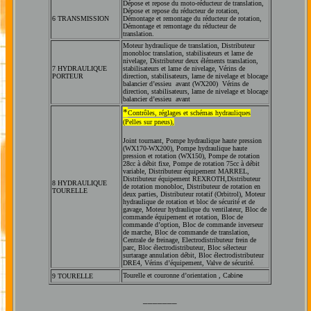
Dépose et repose du moto-réducteur de translation,
Dépose et repose du réducteur de rotation,
6 TRANSMISSION
Démontage et remontage du réducteur de rotation,
Démontage et remontage du réducteur de
translation.
Moteur hydraulique de translation
,
Distributeur
monobloc translation, stabilisateurs et lame de
nivelage
,
Distributeur deux éléments translation,
7
HYDRAULIQUE
stabilisateurs et lame de nivelage
,
Vérins de
PORTEUR
direction, stabilisateurs, lame de nivelage et blocage
balancier d’essieu avant (WX200)
Vérins de
direction, stabilisateurs, lame de nivelage et blocage
balancier d’essieu avant
*
Contrôles, réglages et schémas hydrauliques
(Pelles sur pneus)
,
Joint tournant
,
Pompe hydraulique haute pression
(WX170-WX200)
,
Pompe hydraulique haute
pression et rotation (WX150)
,
Pompe de rotation
28cc à débit fixe
,
Pompe de rotation 75cc à débit
variable
,
Distributeur équipement MARREL
,
Distributeur équipement REXROTH
,
Distributeur
8
HYDRAULIQUE
de rotation monobloc
, D
istributeur de rotation en
TOURELLE
deux parties
,
Distributeur rotatif (Orbitrol)
,
Moteur
hydraulique de rotation et bloc de sécurité et de
gavage
,
Moteur hydraulique du ventilateur
, B
loc de
commande équipement et rotation
,
Bloc de
commande d’option
,
Bloc de commande inverseur
de marche
,
Bloc de commande de translation
,
Centrale de freinage
,
Electrodistributeur frein de
parc
,
Bloc électrodistributeur
,
Bloc sélecteur
surtarage annulation débit
,
Bloc électrodistributeur
DRE4
, V
érins d’équipement
,
Valve de sécurité
.
Tourelle et couronne d’orientation
, Cabi
9 TOURELLE
ne
_______