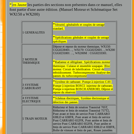
*
en Jaune
les parties des sections non présentes dans ce manuel, elles
font partie d'une autre édition. (Manuel Moteur et Schématique Set
WX150 a WX200)
*
Sécurité, généralités et couples de serrage
standard,
1 GENERALITES
*
Spécifications générales et couples de serrage
spécifiques.
Dépose et repose du moteur thermique, WX150:
CGG0228401..., WX170: CGG0232601...,WX200
CGG0231801 ..., WX200M : CGG0233301
.
2 MOTEUR
*
Radiateur et réfrigérant.
Spécifications moteur
THERMIQUE
thermique
.
Culasse et ensemble soupapes
.
Bloc
moteur
.
Circuit de lubrification
.
Circuit de
refroidissement
. Tu
rbocompresseur
.
Analyse des
pannes du turbocompresseur
*
Système de carburant
.
Pompe à injection CAV
.
3 SYSTEME
Pompe à injection BOSC
I.
injecteur de carburant
,
CARBURANT
Pompe à injection BOSCH ANEROID
,
Dépose et
repose du réservoir.
*
4 SYSTEME
Schémas électriques
,
Système électronique et
ELECTRIQUE
détection des pannes.
Réducteur et frein de rotation Trasmital 705T
,
Réducteur et frein de rotation Trasmital 757T2
,
Pont avant et frein de service Pont CARRARO
638LD et 638FR
,
Pont avant et frein de service
5
TRAIN MOTEUR
Pont CARRARO 652FR
,
Pont arrière et frein de
service Pont CARRARO 852FR
,
Pont arrière et
frein de service Pont CARRARO 838LD et 838FR
,
Boîte de vitesses et frein de parc
,
Roues jumelées