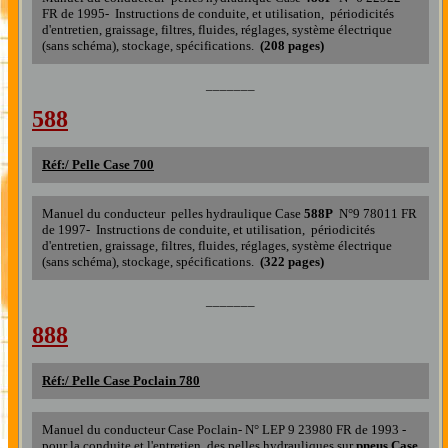
FR de 1995- Instructions de conduite, et utilisation, périodicités
d'entretien, graissage, filtres, fluides, réglages, système électrique
(sans schéma), stockage, spécifications.
(208 pages)
_______
588
Réf:/
Pelle Case 700
Manuel du conducteur pelles hydraulique Case
5
88P
N°9 78011 FR
de 1997- Instructions de conduite, et utilisation, périodicités
d'entretien, graissage, filtres, fluides, réglages, système électrique
(sans schéma), stockage, spécifications.
(322 pages)
_______
888
R
éf:/
Pelle Case Poclain 780
Manuel du conducteur Case Poclain- N° LEP 9 23980 FR de 1993 -
pour la conduite et l'entretien
de
s
pelle
s
hydrauliques
sur
pneus
Case