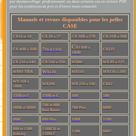
par thermocollage professionnel, ou dans certains cas en version PDF,
pour les conditions de prix et d'envoi nous contacter.
Manuels et revues disponibles pour les pelles
CASE
CX16 et 18
CX 20 a 27
CX 2
0B a 27B
CX 31B a 36B
C
X130B a
7
CX 40B a 50B
CX225
5S A 135S
180B
CX 210 a 240
CX 330 a 350
WX90
WX 95 a 125
W
W
X95 TIER
WX165
WX150 a 200
X120
WX 168 a
WX200
WX 210 a 240
CK62
188B
220B et C
350B et C
488
588
788 et 988
688B et 888B
788 Plus
888P
Rail Route
888C
988 Plus
1088
1188
988 et 1188
1188CK et
1288
9007
Industry
1188LC