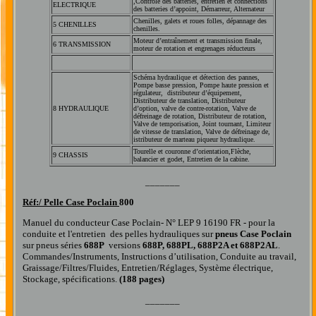
,Contrôle des batteries, entretien et connections
ELECTRIQUE
des batteries d’appoint, Démarreur, Alternateur
Chenilles, galets et roues folles, dépannage des
5 CHENILLES
chenilles.
Moteur d’entraînement et transmission finale,
6 TRANSMISSION
moteur de rotation et engrenages réducteurs
Schéma hydraulique et détection des pannes,
Pompe basse pression, Pompe haute pression et
régulateur, distributeur d’équipement,
Distributeur de translation, Distributeur
8 HYDRAULIQUE
d’option, valve de contre-rotation, Valve de
défreinage de rotation, Distributeur de rotation,
Valve de temporisation, Joint tournant, Limiteur
de vitesse de translation, Valve de défreinage de,
istributeur de marteau piqueur hydraulique.
Tourelle et couronne d’orientation,Flèche,
9
CHASSIS
balancier et godet, Entretien de la cabine.
_______
R
éf:/
Pelle Case Poclain
800
Manuel du conducteur Case Poclain- N° LEP 9 16190 FR - pour la
conduite et l'entretien
de
s
pelle
s
hydrauliques
sur
pneus
Case
Poclain
sur pneus séries
688P
versions
688P, 688PL, 688P2A
et
688P2AL
.
Commandes/Instruments, Instructions d’utilisation, Conduite au travail,
Graissage/Filtres/Fluides, Entretien/Réglages, Système électrique,
Stockage
, spécifications.
(188 pages)
_______