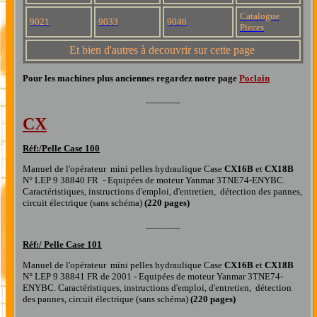
Catalogue
9021
9033
9046
Pieces
Et bien d'autres à decouvrir sur cette page
Pour les machines plus
anciennes
regardez notre page
Poclain
_______
CX
Réf:/Pelle Case
100
Manuel de l'opérateur mini pelles hydraulique Case
C
X16B
et
CX18B
N° LEP 9 38840 FR - Equipées de moteur Yanmar 3TNE74-ENYBC.
Caractéristiques, instructions d'emploi, d'entretien, détection des pannes,
circuit électrique (sans schéma)
(220 pages)
_______
Réf:/
Pelle Case 101
Manuel de l'opérateur mini pelles hydraulique Case
C
X16B
et
CX18B
N° LEP 9 38841 FR de 2001 - Equipées de moteur Yanmar 3TNE74-
ENYBC. Caractéristiques, instructions d'emploi, d'entretien, détection
des pannes, circuit électrique (sans schéma)
(220 pages)