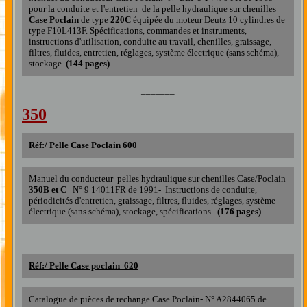
pour la conduite et l'entretien
de la pelle
hydraulique
sur chenilles
Case
Poclain
de type
220C
équipée
du moteur Deutz 10 cylindres de
type F10L413
F
. Spécifications, commandes et instruments,
instructions d'utilisation, conduite au travail, chenilles, graissage,
filtres, fluides, entretien, réglages, système électrique (sans schéma),
stockage.
(144 pages)
_______
350
Réf:/
Pelle Case Poclain 600
Manuel du conducteur pelles hydraulique sur chenilles Case/Poclain
350B et C
N° 9 14011FR de 1991- Instructions de conduite,
périodicités d'entretien, graissage, filtres, fluides, réglages, système
électrique (sans schéma), stockage, spécifications.
(176 pages)
_______
Réf:/
Pelle Case poclain
620
Catalogue de pièces de rechange
Case Poclain
- N°
A2844065 de