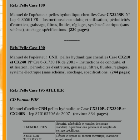
Réf:/
Pelle Case 180
Manuel de l'opérateur pelles hydraulique chenilles Case
CX225SR
N°
Lep 6 35561 FR - Instructions de conduite, et utilisation, périodicités
d'entretien, graissage, filtres, fluides, réglages, système électrique (sans
schéma), stockage, spécifications.
(220 pages)
_______
Réf:/
Pelle Case 190
Manuel de l'opérateur
CNH
pelles hydraulique chenilles Case
CX210
et CX240
N° Cre 6-31730 FR de 2001 - Instructions de conduite, et
utilisation, périodicités d'entretien, graissage, filtres, fluides, réglages,
système électrique (sans schéma), stockage, spécifications.
(244 pages)
_______
Réf:/
Pelle Case 195 ATELIER
CD Format PDF
Manuel d'atelier
CNH
pelles hydraulique Case
CX210B, CX230B et
CX240B
- lep 87616570A de 2007 - (environ 834 pages)
Sécurité, généralités et couples de serrage
1 GENERALITES
standard, Spécifications générales et couples de
serrage spécifiques.
2 MOTEUR
Dépose et repose du moteur thermique, Radiateur
THERMIQUE
et réfrigérant.