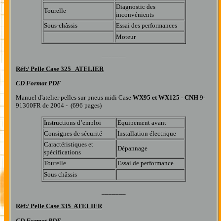
Diagnostic des
Tourelle
inconvénients
Sous-châssis
Essai des performances
Moteur
_______
R
éf:/
Pelle Case 325 ATELIER
CD Format PDF
Manuel d'atelier pelles sur pneus midi Case
WX95 et WX125
-
CNH
9-
91360FR de 2004 - (696 pages)
Instructions d’emploi
Equipement avant
Consignes de sécurité
Installation électrique
Caractéristiques et
Dépannage
spécifications
Tourelle
Essai de performance
Sous châssis
_______
R
éf:/
Pelle Case 335 ATELIER
CD Format PDF