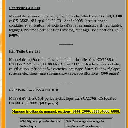
Réf:/
Pelle Case 150
Manuel de l'opérateur pelles hydraulique chenilles Case
CX75SR, CX80
et
CX135SR
N° Lep 6 33102 FR - Année 2005 Instructions de
conduite, et utilisation, périodicités d'entretien, graissage, filtres, fluides,
réglages, système électrique (sans schéma), stockage, spécifications.
(300
pages)
_______
Réf:/
Pelle Case 151
Manuel de l'opérateur pelles hydraulique chenilles Case
CX75SR
et
CX135SR
N° Lep 6 33100 FR - Année 2002. Instructions de conduite,
et utilisation, périodicités d'entretien, graissage, filtres, fluides, réglages,
système électrique (sans schéma), stockage, spécifications.
(300 pages)
_______
Réf:/
Pelle Case 155 ATELIER
Manuel d'atelier
CNH
pelles hydraulique Case
CX130B, CX160B et
CX180B
de 2008 - (468 pages)
Manque le début du manuel, sections: 1000, 2000, 3000, 4000, 6000.
8001 Dépose et pose du réservoir
8016 Démontage et montage du
hydraulique
distributeur d’amortissement