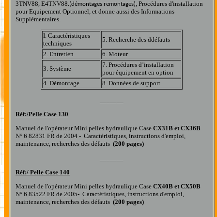
3TNV88, E4TNV88
,
Procédures d'installation
.(démontages remontages)
pour Equipement Optionnel, et donne aussi des Informations
Supplémentaires.
I
.
Caractéristiques
5
.
Recherche
d
es
d
défauts
techniques
2
.
Entretien
6
.
Moteur
7
.
Procédures
d
’installation
3
.
Système
p
o
ur
équipement
e
n
option
4
.
Démontage
8
.
Données
d
e support
_______
Réf:/
Pelle Case 130
Manuel de l'opérateur Mini pelles hydraulique Case
CX31B et CX36B
N° 6 82831 FR de 2004 - Caractéristiques, instructions d'emploi,
maintenance, recherches des défauts
(200 pages)
_______
Réf:/
Pelle Case 140
Manuel de l'opérateur Mini pelles hydraulique Case
CX40B et CX50B
N° 6 83522 FR de 2005- Caractéristiques, instructions d'emploi,
maintenance, recherches des défauts
(200 pages)
_______