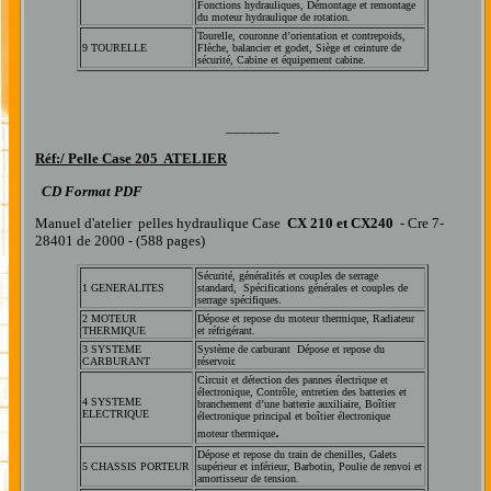
Fonctions hydrauliques, Démontage et remontage
du moteur hydraulique de rotation.
Tourelle, couronne d’orientation et contrepoids,
9 TOURELLE
Flèche, balancier et godet, Siège et ceinture de
sécurité, Cabine et équipement cabine.
_______
Réf:/
Pelle Case 205 ATELIER
CD Format PDF
Manuel d'atelier pelles hydraulique Case
CX 210 et CX240
- Cre 7-
28401 de 2000 - (588 pages)
Sécurité, généralités et couples de serrage
1 GENERALITES
standard, Spécifications générales et couples de
serrage spécifiques.
2 MOTEUR
Dépose et repose du moteur thermique, Radiateur
THERMIQUE
et réfrigérant.
3 SYSTEME
Système de carburant Dépose et repose du
CARBURANT
réservoir.
Circuit et détection des pannes électrique et
électronique, Contrôle, entretien des batteries et
4 SYSTEME
branchement d’une batterie auxiliaire, Boîtier
ELECTRIQUE
électronique principal et boîtier électronique
.
moteur thermique
Dépose et repose du train de chenilles, Galets
5 CHASSIS PORTEUR
supérieur et inférieur, Barbotin, Poulie de renvoi et
amortisseur de tension.