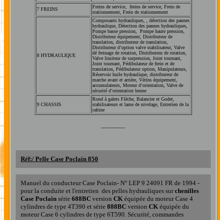
Freins de service, freins de service, Frein de
7 FREINS
stationnement, Frein de stationnement
Composants hydrauliques, , détection des pannes
hydraulique, Détection des pannes hydrauliques,
Pompe basse pression, Pompe haute pression,
Distributeur équipement, Distributeur de
translation, distributeur de translation,
Distributeur d’option valve stabilisateur, Valve
dé freinage de rotation, Distributeur de rotation,
8 HYDRAULIQUE
Valve limiteur de surpression, Joint tournant,
Joint tournant, Pédibulateur de frein et de
translation, Pédibulateur option, Manipulateurs,
Réservoir huile hydraulique, distributeur de
marche avant et arrière, Vérins équipement,
accumulateurs, Moteur d’orientation, Valve de
sécurité d’orientation benne
Rond à galets
Flèche, Balancier et Godet,
9
CHASSIS
stabilisateurs et lame de nivelage, Entretien de la
cabine
_______
Réf:/ Pelle Case Poclain 850
Manuel du conducteur Case Poclain- N° LEP 9 24091 FR de 1994 -
pour la conduite et l'entretien
de
s
pelle
s
hydrauliques
sur
chenilles
Case
Poclain
série
688BC
version
CK
équipée du moteur Case 4
cylindres de type 4T390 et série
888BC
version
CK
équipée du
moteur Case 6 cylindres de type 6T590.
Sécurité, commandes