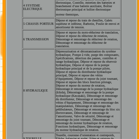
électronique, Contrôle, entretien des batteries et
4 SYSTEME
branchement d’une batterie auxiliaire, Boîtier
ELECTRIQUE
électronique principal et boîtier électronique
.
moteur thermique
Dépose et repose du train de chenilles, Galets
5 CHASSIS PORTEUR
supérieur et inférieur, Barbotin, Poulie de renvoi et
amortisseur de tension.
Dépose et repose du moto-réducteur de translation,
Dépose et repose du réducteur de rotation,
6 TRANSMISSION
Démontage et remontage du réducteur de rotation,
Démontage et remontage du réducteur de
translation.
Dépressurisation et décontamination du système
hydraulique, Pompe à vide, purge des composants,
Spécifications, détection des pannes, contrôles et
tarage hydraulique, Dépose et repose du réservoir
hydraulique, Dépose et repose de la pompe
hydraulique principal et de la pompe pilote,
Dépose et repose du distributeur hydraulique
principal, Dépose et repose des vérins
d’équipement, Dépose et repose du joint tournant,
Dépose et repose des blocs fonction pilotage,
Dépose et repose du moteur de rotation,
Démontage et remontage de la pompe hydraulique
8 HYDRAULIQUE
(Ichida), Démontage et remontage de la pompe
hydraulique (Kawasaki), Démontage et remontage
du distributeur, Démontage et remontage des
vérins d’équipement, Démontage et remontage des
manipulateurs, Démontage et remontage des
pédibulateurs, Démontage et remontage du bloc six
électrovannes, Démontage et remontage de
l’amortisseur, Valve de sécurité, Démontage et
remontage du joint tournant, Démontage et
remontage du moteur hydraulique de rotation,
Fonctions hydrauliques, Démontage et remontage
du moteur hydraulique de rotation.
Tourelle, couronne d’orientation et contrepoids,
9 TOURELLE
Flèche, balancier et godet, Siège et ceinture de