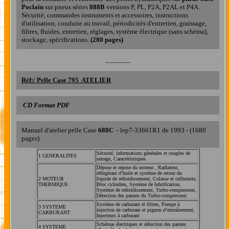
Poclain
sur pneus séries
888B
versions P, PL, P2A, P2AL et P4A.
Sécurité, commandes instruments et accessoires, instructions
d'utilisation, conduite au travail, périodicités d'entretien, graissage,
filtres, fluides, entretien, réglages, système électrique (sans schéma),
stockage, spécifications.
(280 pages)
_______
Réf:/ Pelle Case 795
ATELIER
CD Format PDF
Manuel d'atelier pelle Case
688C
- lep7-33661R1 de 1993 - (1680
pages)
Sécurité, informations générales et couples de
1 GENERALITES
serrage, Caractéristiques.
Dépose et repose du moteur , Radiateur,
réfrigérant d’huile et système de retour du
2 MOTEUR
liquide de refroidissement, Culasse et culbuterie,
THERMIQUE
Bloc cylindres, Système de lubrification,
Système de refroidissement, Turbo-compresseur,
Détection des pannes du Turbo-compresseur
Système de carburant et filtres, Pompe à
3 SYSTEME
injection de carburant et pignon d’entraînement,
CARBURANT
Injecteurs à carburant
Schémas électriques et détection des pannes
4 SYSTEME