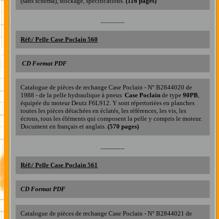
(sans schéma), stockage, spécifications.
(116 pages)
_______
Réf:/
Pelle Case Poclain 560
CD Format PDF
Catalogue de pièces de rechange
Case Poclain
- N°
B2844020 de
1988
- de
la
pelle
hydraulique
à
pneus
Case
Poclain
de
type
90PB
,
équipée du moteur Deutz F6L912. Y
sont répertoriées en planches
toutes les pièces détachées en éclatés, les références, les vis, les
écrous, tous les éléments qui composent la pelle
y compris le moteur
.
Document en français
et
anglais.
(
570
pages)
_______
Réf:/
Pelle Case Poclain 56
1
CD Format PDF
Catalogue de pièces de rechange
Case Poclain
- N°
B2844021 de