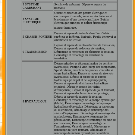
3 SYSTEME
Système de carburant Dépose et repose du
CARBURANT
réservoir.
Circuit et détection des pannes électrique et
électronique, Contrôle, entretien des batteries et
4 SYSTEME
branchement d’une batterie auxiliaire, Boîtier
ELECTRIQUE
électronique principal et boîtier électronique
.
moteur thermique
Dépose et repose du train de chenilles, Galets
5 CHASSIS PORTEUR
supérieur et inférieur, Barbotin, Poulie de renvoi et
amortisseur de tension.
Dépose et repose du moto-réducteur de translation,
Dépose et repose du réducteur de rotation,
6 TRANSMISSION
Démontage et remontage du réducteur de rotation,
Démontage et remontage du réducteur de
translation.
Dépressurisation et décontamination du système
hydraulique, Pompe à vide, purge des composants,
Spécifications, détection des pannes, contrôles et
tarage hydraulique, Dépose et repose du réservoir
hydraulique, Dépose et repose de la pompe
hydraulique principal et de la pompe pilote,
Dépose et repose du distributeur hydraulique
principal, Dépose et repose des vérins
d’équipement, Dépose et repose du joint tournant,
Dépose et repose des blocs fonction pilotage,
Dépose et repose du moteur de rotation,
Démontage et remontage de la pompe hydraulique
8 HYDRAULIQUE
(Ichida), Démontage et remontage de la pompe
hydraulique (Kawasaki), Démontage et remontage
du distributeur, Démontage et remontage des
vérins d’équipement, Démontage et remontage des
manipulateurs, Démontage et remontage des
pédibulateurs, Démontage et remontage du bloc six
électrovannes, Démontage et remontage de
l’amortisseur, Valve de sécurité, Démontage et
remontage du joint tournant, Démontage et
remontage du moteur hydraulique de rotation,