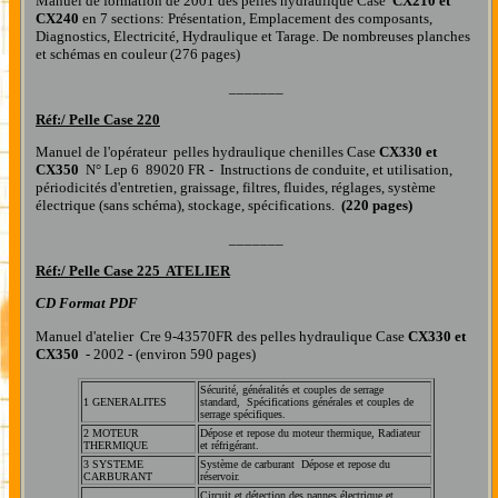
Manuel de formation de 2001 des pelles hydraulique Case
CX210 et
CX240
en 7 sections: Présentation, Emplacement des composants,
Diagnostics, Electricité, Hydraulique et Tarage. De nombreuses planches
et schémas en couleur (276 pages)
_______
Réf:/
Pelle Case 220
Manuel de l'opérateur pelles hydraulique chenilles Case
CX330
et
CX350
N° Lep 6 89020 FR - Instructions de conduite, et utilisation,
périodicités d'entretien, graissage, filtres, fluides, réglages, système
électrique (sans schéma), stockage, spécifications.
(220 pages)
_______
Réf:/
Pelle Case 225 ATELIER
CD Format PDF
Manuel d'atelier Cre 9-43570FR des pelles hydraulique Case
CX330
et
CX350
- 2002 - (environ 590 pages)
Sécurité, généralités et couples de serrage
1 GENERALITES
standard, Spécifications générales et couples de
serrage spécifiques.
2 MOTEUR
Dépose et repose du moteur thermique, Radiateur
THERMIQUE
et réfrigérant.
3 SYSTEME
Système de carburant Dépose et repose du
CARBURANT
réservoir.
Circuit et détection des pannes électrique et