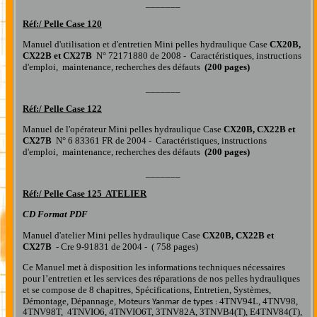
_______
Réf:/
Pelle Case 120
Manuel d'utilisation et d'entretien Mini pelles hydraulique Case
CX20B,
CX22B et CX27B
N° 72171880 de 2008 - Caractéristiques, instructions
d'emploi, maintenance, recherches des défauts
(200 pages)
_______
Réf:/
Pelle Case 122
Manuel de l'opérateur Mini pelles hydraulique Case
CX20B, CX22B et
CX27B
N° 6 83361 FR de 2004 - Caractéristiques, instructions
d'emploi, maintenance, recherches des défauts
(200 pages)
_______
Réf:/
Pelle Case 125 ATELIER
CD Format PDF
Manuel d'atelier Mini pelles hydraulique Case
CX20B, CX22B et
CX27B
- Cre 9-91831 de 2004 - ( 758 pages)
Ce Manuel met à disposition les informations techniques nécessaires
pour l’entretien et les services des réparations de nos pelles hydrauliques
et se compose de 8 chapitres, Spécifications, Entretien, Systèmes,
Démontage, Dépannage,
4TNV94L, 4TNV98,
Moteurs Yanmar de types :
4TNV98T, 4TNVIO6, 4TNVIO6T, 3TNV82A, 3TNVB4(T), E4TNV84(T),