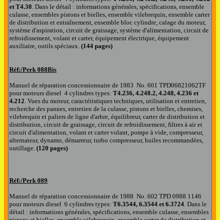
et T4.38
.
Dans le détail : informations générales, spécifications, ensemble
culasse, ensembles pistons et bielles, ensemble vilebrequin, ensemble carter
de distribution et entraînement, ensemble bloc cylindre, calage du moteur,
système d'aspiration, circuit de graissage, système d'alimentation, circuit de
refroidissement, volant et carter, équipement électrique, équipement
auxiliaire, outils spéciaux.
(144 pages)
Réf:/Perk
088Bis
Manuel
de réparation
concessionnaire de
198
3
No. 601 TPD
06821062TF
pour moteurs diesel
4 cylindres types:
T4.236,
4.248.2,
4.248,
4.236
et
4.212
. Vues du moteur, caractéristiques techniques, utilisation et entretien,
recherche des pannes, entretien de la culasse, pistons et bielles, chemises,
vilebrequin et paliers de ligne d'arbre, équilibreur, carter de distribution et
distribution, circuit de graissage, circuit de refroidissement, filtres à air et
circuit d'alimentation, volant et carter volant, pompe à vide, compresseur,
alternateur, dynamo, démarreur, turbo compresseur, huiles recommandées,
outillage.
(120 pages)
Réf:/Perk
0
89
Manuel
de réparation
concessionnaire de
198
8
No. 602 TPD 0988 1146
pour moteurs diesel
6 cylindres types:
T6.3544, 6.3544 et 6.3724
.
Dans le
détail : informations générales, spécifications, ensemble culasse, ensembles
pistons et bielles, ensemble vilebrequin, ensemble carter de distribution et