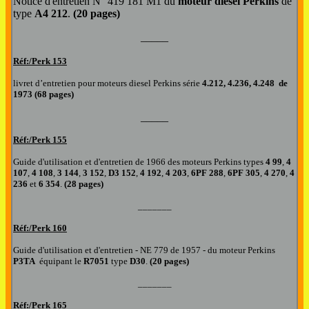
Notice d'entretien N° 419 181 M1 du
moteur diesel Perkins
de
type
A4 212
.
(20 pages)
_____
Réf:/Perk
153
livret d’entretien pour moteurs diesel
Perkins série
4.212, 4.236, 4.248
de
1973
(
68 pages)
_____
Réf:/Perk
155
Guide d'utilisation et d'entretien d
e 1966 des moteurs Perkins types
4 99
,
4
107
,
4 108
,
3 144
,
3 152
,
D3 152
,
4 192
,
4 203
,
6PF 288
,
6PF 305
,
4 270
,
4
236
et
6 354
.
(28 pages)
_______
Réf:/Perk
160
Guide d'utilisation et d'entretien - NE 779 de 1957 - du moteur Perkins
P3TA
équipant le
R7051
type
D30
.
(20 pages)
_______
Réf:/Perk
165