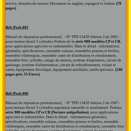
service, données du moteur. Document en anglais, espagnol et italien
. (78
pages)
Réf:/Perk
095
Manuel de réparation professionnel, - N° TPD 1345F édition 3 de 2001 -
pour moteur diesel 3 cylindres Perkins de la
série 900 modèles CP et CR
,
pour applications agricoles et industrielles. Dans le détail : informations
générales, spécifications, ensemble culasse, ensembles pistons et bielles,
ensemble vilebrequin, ensemble carter de distribution et entraînement,
ensemble bloc cylindre, calage du moteur, système d'aspiration, circuit de
graissage, système d'alimentation, circuit de refroidissement, volant et
carter, équipement électrique, équipement auxiliaire, outils spéciaux.
(248
pages prix 55 Euros)
Réf:/Perk
096
Manuel de réparation professionnel, - N° TPD 1345F édition 2 de 1997-
pour moteur diesel 3 cylindres
aspiration naturelle et suralimenté
Perkins
série 900 modèles CP et CR (Normes antipollution)
pour applications
agricoles et industrielles. Dans le détail : informations générales,
spécifications, ensemble culasse, ensembles pistons et bielles, ensemble
vilebrequin, ensemble carter de distribution et entraînement, ensemble bloc
cylindre, calage du moteur, système d'aspiration, circuit de graissage,