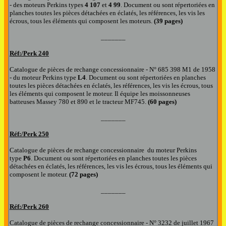
- des moteurs Perkins types
4 107
e
t
4 99
.
Document
ou sont répertoriées en
planches toutes les pièces détachées en éclatés, les références, les vis les
écrous
,
tous les éléments qui composent le
s moteurs.
(39 pages)
_______
Réf:/
Perk 240
Catalogue de pièces de rechange
concessionnaire - N° 685 398 M1 de 1958
- du moteur Perkins type
L4
.
Document
ou sont répertoriées en planches
toutes les pièces détachées en éclatés, les références, les vis les écrous
,
tous
les éléments qui composent le
moteur. Il équipe les moissonneuses
batteuses Massey 780 et 890 et le tracteur MF745.
(60 pages
)
_______
Réf:/
Perk 2
50
Catalogue de pièces de rechange
concessionnaire du moteur Perkins
type
P6
.
Document
ou sont répertoriées en planches toutes les pièces
détachées en éclatés, les références, les vis les écrous
,
tous les éléments qui
composent le
moteur.
(72 pages
)
_______
Réf:/
Perk 2
60
Catalogue de pièces de rechange
concessionnaire - N° 3232 de juillet 1967