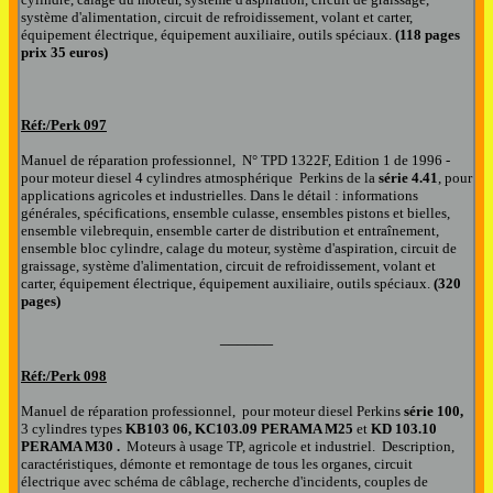
système d'alimentation, circuit de refroidissement, volant et carter,
équipement électrique, équipement auxiliaire, outils spéciaux.
(118 pages
prix 35 euros)
Réf:/Perk
097
Manuel de réparation professionnel, N° TPD 1322F, Edition 1 de 1996 -
pour moteur diesel 4 cylindres
atmosphérique
Perkins de la
série 4.41
, pour
applications agricoles et industrielles. Dans le détail : informations
générales, spécifications, ensemble culasse, ensembles pistons et bielles,
ensemble vilebrequin, ensemble carter de distribution et entraînement,
ensemble bloc cylindre, calage du moteur, système d'aspiration, circuit de
graissage, système d'alimentation, circuit de refroidissement, volant et
carter, équipement électrique, équipement auxiliaire, outils spéciaux.
(320
pages)
______
Réf:/Perk
098
Manuel de réparation professionnel, pour moteur diesel Perkins
série 100,
3 cylindres types
KB103 06, KC103.09 PERAMA M25
et
KD 103.10
PERAMA M30 .
Moteurs à usage TP, agricole et industriel.
Description,
caractéristiques, démonte et remontage de tous les organes, circuit
électrique avec schéma de câblage, recherche d'incidents, couples de