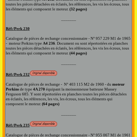
toutes les pièces détachées en éclatés, les références, les vis les écrous
,
tous
les éléments qui composent le
moteur.
(32 pages)
_______
Réf:/
Perk 230
Catalogue de pièces de rechange concessionnaire
- N° 957 229 M1 de 1965
-
moteur P
erkins type
A
4 236
.
Document
ou sont répertoriées en planches
toutes les pièces détachées en éclatés, les références, les vis les écrous
,
tous
les éléments qui composent le
moteur.
(4
4
pages
)
_______
Réf:
/Perk 232
Catalogue de pièces de rechange -
N°
403 115 M2 de 1960 -
d
u
moteur
Perkins
de type
4A 270
équipant
la moissonneuse batteuse
Massey
Ferguson 685.
Y sont répertoriées en planches toutes les pièces détachées
en éclatés, les références, les vis, les écrous, tous les éléments qui
composent l
e moteur.
(64 pages)
_______
Réf:/
Perk 235
Catalogue de pièces de rechange
concessionnaire - N° 955 067 M1 de 1961