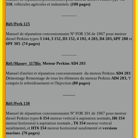
510
, véhicules agricoles et industriels.
(100 pages)
_______
Réf:/Perk
125
Manuel de réparation concessionnaire N° FOR 156 de 1967 pour moteur
diesel Perkins types
3 144, 3 152, D3 152, 4 192, 4 203, D4 203, 6PF 288
et
6PF 305
.
(74 pages)
_______
Réf:/Massey
11
7
Bis
Moteur Perkins
AD4
203
Manuel d
'at
e
lier et
réparation
concessionnaire
du moteur Perkins
AD4
203
.
Démontage Remontage de tous les éléments du moteur
Perkins
AD4
203
,
Y
compris le refroidissement et l'Injection
(80 pages)
_____
Réf:/Perk
130
Manuel de réparation concessionnaire N° FOR 301 de 1967 pour moteur
diesel Perkins types
6 354
moteur vertical à aspiration normale
, H6 354
moteur horizontal à aspiration normale
, T6 354
moteur vertical
suralimenté
,
et
HT6 354
moteur horizontal suralimenté et
versions
marines
.
(76 pages)