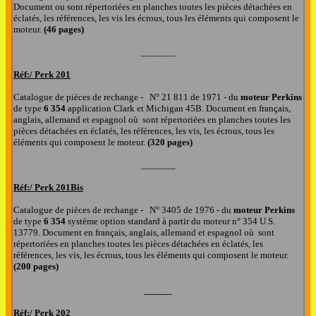
Document
ou sont répertoriées en planches toutes les pièces détachées en
éclatés, les références, les vis les écrous
,
tous les éléments qui composent le
moteur.
(46 pages)
_______
Réf:/
Perk 20
1
Catalogue de pièces de rechange -
N°
21 811 de 1971 -
d
u
moteur Perkins
de type
6 354
application Clark et Michigan 45B.
Document en français,
anglais, allemand et espagnol où
sont répertoriées en planches toutes les
pièces détachées en éclatés, les références, les vis, les écrous, tous les
éléments qui composent l
e moteur.
(320 pages)
_______
Réf:/
Perk 20
1Bis
Catalogue de pièces de rechange -
N°
3405 de 1976 -
d
u
moteur Perkins
de type
6 354
système option standard à partir du moteur n° 354 U.S.
13779.
Document en français, anglais, allemand et espagnol où
sont
répertoriées en planches toutes les pièces détachées en éclatés, les
références, les vis, les écrous, tous les éléments qui composent l
e moteur.
(200 pages)
_____
Réf:/
Perk 202