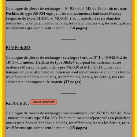
Catalogue de pièces de rechange -
N°
957 060 M2 de 1965 -
d
u
moteur
Perkins
de type
A6 354
équipant
l
es
moissonneuse
s
batteuse
s
Massey
Ferguson de types MB500 et MB510.
Y
sont répertoriées en planches
toutes les pièces détachées en éclatés, les références, les vis, les écrous, tous
les éléments qui composent l
e moteur.
(50 pages)
_______
Réf:/ Perk 203
Catalogue de pièces de rechange -
catalogue Perkins
N°
1 646 042 M2 de
1973 -
d
u
moteur Perkins
de type
A6354
équipant
l
es m
oissonneuse
s
batteuse
s
Massey Ferguson de types MB520 et MB507.
Document en
français, anglais, allemand et italien où
sont répertoriées en planches toutes
les pièces détachées en éclatés, les références, les vis, les écrous, tous les
éléments qui composent l
e moteur.
(37 pages)
_______
Réf:/
Perk 205
Catalogue de pièces de rechange concessionnaire
- N° 957 037 M7 de 1974
-
moteur P
erkins type
A
D
4
203
.
Document
ou sont répertoriées en planches
toutes les pièces détachées en éclatés, les références, les vis les écrous
,
tous
les éléments qui composent le
moteur.
(45 pages)