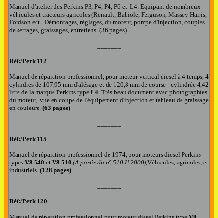
Manuel d'atelier des Perkins P3, P4, P4, P6 et L4. Equipant de nombreux
véhicules et tracteurs agricoles (Renault, Babiole, Ferguson, Massey Harris,
Fordson ect . Démontages, réglages, du moteur, pompe d'injection, couples
de serrages, graissages, entretiens. (36 pages)
_______
Réf:/Perk
112
Manuel de réparation professionnel, pour moteur vertical diesel à 4 temps, 4
cylindres de 107,95 mm d'alésage et de 120,8 mm de course - cylindrée 4,42
litre de la marque Perkins type
L4
. Très beau document avec photographies
du moteur, vue en coupe de l'équipement d'injection et tableau de graissage
en couleurs.
(63 pages)
_______
Réf:/Perk
115
Manuel de réparation professionnel de 1974, pour moteurs diesel Perkins
types
V8 540
et
V8 510
(A partir du n° 510 U 2000)
,Véhicules, agricoles, et
industriels.
(128 pages)
_______
Réf:/Perk
120
Manuel de réparation professionnel pour moteur diesel Perkins type
V8