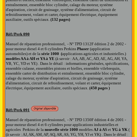
entraînement, ensemble bloc cylindre, calage du moteur, système
d'aspiration, circuit de graissage, système d'alimentation, circuit de
refroidissement, volant et carter, équipement électrique, équipement
auxiliaire, outils spéciaux.
(132 pages)
Réf:/Perk
090
Manuel de réparation professionnel, - N° TPD 1312F édition 2 de 2002 -
pour moteur diesel 4 et 6 cylindres Perkins
Phaser
(application
automobiles) et de la
série 1000 (
applications agricoles et industrielles.)
modèles AA à AH et YA à YE
(à savoir : AA, AB, AC, AD, AE, AG, AH, YA,
YB, YC, YD et YE)
. Dans le détail : informations générales, spécifications,
ensemble culasse, ensembles pistons et bielles, ensemble vilebrequin,
ensemble carter de distribution et entraînement, ensemble bloc cylindre,
calage du moteur, système d'aspiration, circuit de graissage, système
d'alimentation, circuit de refroidissement, volant et carter, équipement
électrique, équipement auxiliaire, outils spéciaux.
(450 pages )
Réf:/Perk
091
Manuel de réparation professionnel, - N° TPD 1350F édition 4 de 2001 -
pour moteur diesel 4 et 6 cylindres pour applications industrielles et
agricoles Perkins de la
nouvelle
série 1000
modèles
AJ à AS
et
YG à YK
(
(à savoir : AJ, AK, AM, AP, AQ, AR, AS, YG, YH, YJ et YK)
. Dans le détail :