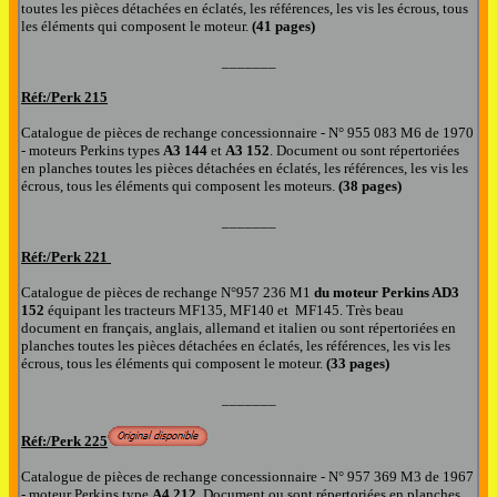
toutes les pièces détachées en éclatés, les références, les vis les écrous
,
tous
les éléments qui composent le
moteur.
(
41
pages)
_______
Réf:/
Perk 215
Catalogue de pièces de rechange concessionnaire
- N° 955 083 M6 de 1970
-
moteur
s
P
erkins types
A3
144
et
A3
152
.
Document
ou sont répertoriées
en planches toutes les pièces détachées en éclatés, les références, les vis les
écrous
,
tous les éléments qui composent le
s moteurs.
(38 pages)
_______
Réf:/
Perk 221
Catalogue de pièces de rechange
N°957 236 M1
du moteur Perkins AD3
152
équipant les tracteurs MF135, MF140 et MF145
.
Très beau
document
en français, anglais, allemand et italien
ou sont répertoriées en
planches toutes les pièces détachées en éclatés, les références, les vis les
écrous
,
tous les éléments qui composent le
moteur.
(33 pages)
_______
Réf:/
Perk 225
Catalogue de pièces de rechange concessionnaire
- N° 957 369 M3 de 1967
-
moteur P
erkins type
A4
212
.
Document
ou sont répertoriées en planches