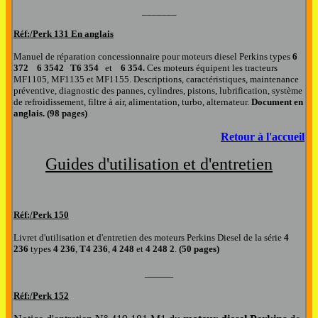
_______
Réf:/Perk
131 En anglais
Manuel de réparation concessionnaire pour moteurs diesel Perkins types
6
372 6 3542 T6 354
et
6 354.
Ces moteurs équipent les tracteurs
MF1105, MF1135 et MF1155.
Descriptions, caractéristiques, maintenance
préventive, diagnostic des pannes, cylindres, pistons, lubrification, système
de refroidissement, filtre à air, alimentation, turbo, alternateur.
Document en
anglais. (98 pages)
Retour à l'accueil
Guides d'utilisation et d'entretien
R
éf:/Perk
150
Livret d'utilisation et d'entretien des moteurs Perkins Diesel de la série
4
236
types
4 236
,
T4 236
,
4 248
et
4 248 2
.
(50 pages)
_____
Réf:/Perk 152