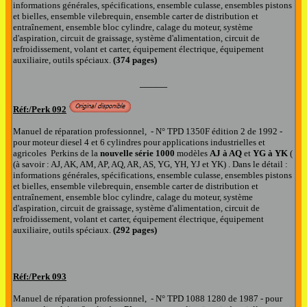
informations générales, spécifications, ensemble culasse, ensembles pistons
et bielles, ensemble vilebrequin, ensemble carter de distribution et
entraînement, ensemble bloc cylindre, calage du moteur, système
d'aspiration, circuit de graissage, système d'alimentation, circuit de
refroidissement, volant et carter, équipement électrique, équipement
auxiliaire, outils spéciaux.
(374 pages)
_____
Réf:/Perk
092
Manuel de réparation professionnel, - N° TPD 1350F édition 2 de 1992 -
pour moteur diesel 4 et 6 cylindres pour applications industrielles et
agricoles Perkins de la
nouvelle
série 1000
modèles
AJ à AQ
et
YG à YK
(
(à savoir : AJ, AK, AM, AP, AQ, AR, AS, YG, YH, YJ et YK)
. Dans le détail :
informations générales, spécifications, ensemble culasse, ensembles pistons
et bielles, ensemble vilebrequin, ensemble carter de distribution et
entraînement, ensemble bloc cylindre, calage du moteur, système
d'aspiration, circuit de graissage, système d'alimentation, circuit de
refroidissement, volant et carter, équipement électrique, équipement
auxiliaire, outils spéciaux.
(292 pages)
Réf:/Perk
093
Manuel de réparation professionnel, - N° TPD 1088 1280 de 1987 - pour