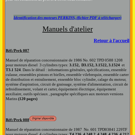
Identification des moteurs PERKINS, (fichier PDF à télécharger)
Manuels d'atelier
Retour à l'accueil
Réf:/Perk
087
Manuel
de réparation
concessionnaire de
1986
No. 602 TPD 0588 1208
pour moteurs diesel
3 cylindres types:
3.152
,
D3.152
,
3.1522
,
3.1524
et
T3.1 524
.
Dans le détail : informations générales, spécifications, ensemble
culasse, ensembles pistons et bielles, ensemble vilebrequin, ensemble carter
de distribution et entraînement, ensemble bloc cylindre, calage du moteur,
système d'aspiration, circuit de graissage, système d'alimentation, circuit de
refroidissement, volant et carter, équipement électrique, équipement
auxiliaire, outils spéciaux , paragraphe spécifiques aux moteurs versions
Marins
(120 pages)
Réf:/Perk
088
Manuel
de réparation
concessionnaire de
198
7
No. 601 TPD03841 229TF
pour moteurs diesel
4 cylindres types:
T4.236,
4.248.2,
4.248,
4.236,
4.212