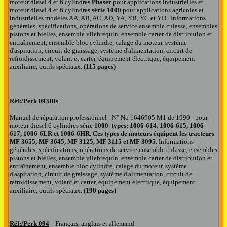
moteur diesel 4 et 6 cylindres
Phaser
pour applications industrielles et
moteur diesel 4 et 6 cylindres
série 100
0 pour applications agricoles et
industrielles
modèles AA, AB, AC, AD, YA, YB, YC et YD
. Informations
générales, spécifications, opérations de service ensemble culasse, ensembles
pistons et bielles, ensemble vilebrequin, ensemble carter de distribution et
entraînement, ensemble bloc cylindre, calage du moteur, système
d'aspiration, circuit de graissage, système d'alimentation, circuit de
refroidissement, volant et carter, équipement électrique, équipement
auxiliaire, outils spéciaux.
(115 pages)
Réf:/Perk
093Bis
Manuel de réparation professionnel - N° No 1646905 M1 de 1990 - pour
moteur diesel 6 cylindres
s
érie
1000
.
types: 1006-614, 1006-615, 1006-
617, 1006-6LR et 1006-6HR. Ces types de moteurs équipent les tracteurs
MF 3655, MF 3645, MF 3125, MF 3115 et MF 3095.
Informations
générales, spécifications, opérations de service ensemble culasse, ensembles
pistons et bielles, ensemble vilebrequin, ensemble carter de distribution et
entraînement, ensemble bloc cylindre, calage du moteur, système
d'aspiration, circuit de graissage, système d'alimentation, circuit de
refroidissement, volant et carter, équipement électrique, équipement
auxiliaire, outils spéciaux.
(190 pages)
Réf:/Perk
094
Français, anglais et allemand