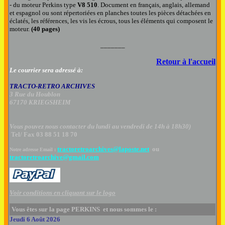
- du moteur Perkins type
V8 510
.
Document en français, anglais, allemand
et espagnol
ou sont répertoriées en planches toutes les pièces détachées en
éclatés, les références, les vis les écrous
,
tous les éléments qui composent le
moteur.
(40 pages)
_______
Retour à l'accueil
Le courrier sera adressé à:
TRACTO-RETRO ARCHIVES
3 Rue du Houblon
67170 KRIEGSHEIM
Vous pouvez nous contacter
du lundi au vendredi de 14h à 18h30
)
Tel/ Fax 03 88 51 18 70
tractoretroarchives@laposte.net
ou
Notre adresse Email :
tractoretroarchive@gmail.com
Voir conditions en cliquant sur le logo
Vous êtes sur la page PERKINS et nous sommes le :
Jeudi 6 Août 2026