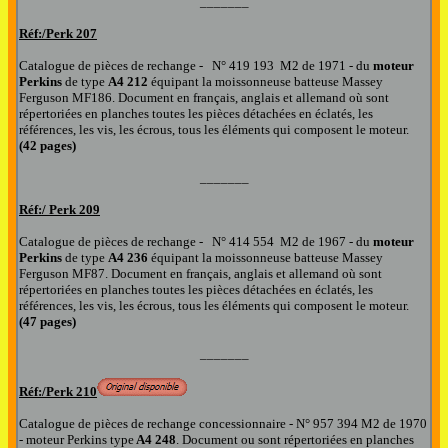
_______
Réf:/
Perk 207
Catalogue de pièces de rechange -
N°
419 193 M2 de 1971 -
d
u
moteur
Perkins
de type
A4 212
équipant
la moissonneuse batteuse
Massey
Ferguson MF186.
Document en français, anglais et allemand où
sont
répertoriées en planches toutes les pièces détachées en éclatés, les
références, les vis, les écrous, tous les éléments qui composent l
e moteur.
(42 pages)
_______
Réf:/
Perk 209
Catalogue de pièces de rechange -
N°
414 554 M2 de 1967 -
d
u
moteur
Perkins
de type
A4 236
équipant
la moissonneuse batteuse
Massey
Ferguson MF87.
Document en français, anglais et allemand où
sont
répertoriées en planches toutes les pièces détachées en éclatés, les
références, les vis, les écrous, tous les éléments qui composent l
e moteur.
(47 pages)
_______
Réf:/
Perk 210
Catalogue de pièces de rechange concessionnaire
- N° 957 394 M2 de 1970
-
moteur Perkins type
A4 248
.
Document
ou sont répertoriées en planches