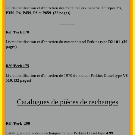
Guide d'utilisation et d'entretien d
es
moteur
s Perkins série "P" types
P3
,
P359
,
P4
,
P459
,
P6
et
P659
.
(22 pages)
_______
R
éf:/Perk
170
Livret d'utilisation et d'entretien du moteur diesel Perkins type
D2 101
.
(30
pages)
_______
R
éf:/Perk
175
Livret d'utilisation et d'entretien de 1970 du moteur Perkins Diesel type
V8
510
.
(32 pages)
Catalogues de pièces de rechanges
Réf:/Perk
200
Catalogue de pièces de rechanges moteur Perkins Diesel type
4 99
.