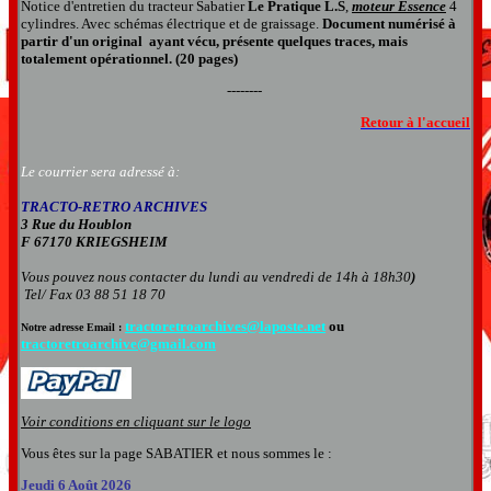
Notice d'entretien du tracteur Sabatier
Le Pratique L.S
,
moteur Essence
4
cylindres. Avec schémas électrique et de graissage.
Document numérisé à
partir d'un original ayant vécu, présente quelques traces, mais
totalement opérationnel. (20 pages)
--------
Retour à l'accueil
Le courrier sera adressé à:
TRACTO-RETRO ARCHIVES
3 Rue du Houblon
F 67170 KRIEGSHEIM
Vous pouvez nous contacter
du lundi au vendredi de 14h à 18h30
)
Tel/ Fax 03 88 51 18 70
tractoretroarchives@laposte.net
ou
Notre adresse Email :
tractoretroarchive@gmail.com
Voir conditions en cliquant sur le logo
Vous êtes sur la page SABATIER et nous sommes le :
Jeudi 6 Août 2026