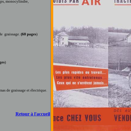
mps, monocylindre,
de graissage
.
(60 pages
)
ges
)
mas de graissage et électrique.
Retour à l'accueil