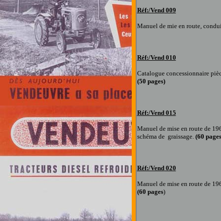
Réf:/Vend
009
Manuel de mie en route, condui
Réf:/Vend
010
Catalogue concessionnaire piè
(50 pages
)
Réf:/Vend
015
Manuel de mise en route
de 19
schéma de graissage
.
(60 page
Réf:/Vend
020
Manuel de mise en route
de 19
(60 pages
)