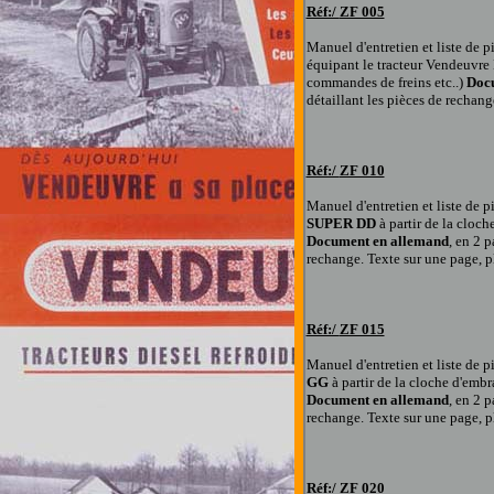
Réf:/
ZF 005
Manuel d
'entretien et liste de
équipant le tracteur Vendeuvre B
commandes de freins etc..)
Doc
détaillant les pièces de rechang
Réf:/
ZF 010
Manuel d
'entretien et liste de
SUPER DD
à partir de la cloch
Document en allemand
, en 2 
rechange. Texte sur une page, pl
Réf:/
ZF 015
Manuel d
'entretien et liste de
GG
à partir de la cloche d'embr
Document en allemand
, en 2 
rechange. Texte sur une page, pl
Réf:/
ZF 020