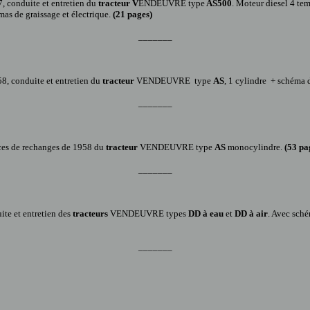
7,
conduite et entretien du
tracteur V
ENDEUVRE type
AS500
. Moteur diesel 4 te
mas de graissage et électrique.
(
21
pages)
_______
58
, conduite et entretien du
tracteur
VENDEUVRE
type
AS
, 1 cylindre + schéma 
_______
ces de rechanges
de 1958 du
tracteur
VENDEUVRE
type
AS
monocylindre.
(53 pa
_______
ite et entretien
des
tracteurs
VENDEUVRE type
s
DD à eau
et
DD à air
. Avec sché
_______