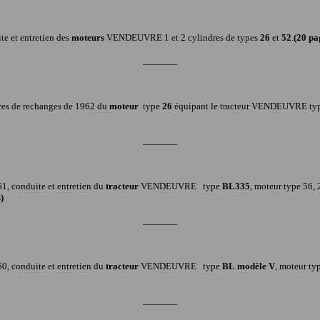
te et entretien des
moteurs
VENDEUVRE 1 et 2 cylindres de types
26
et
52
.
(20 pa
_______
ces de rechanges
de 1962 du
moteur
type
26
équipant le
tracteur VENDEUVRE
ty
_______
61
, conduite et entretien du
tracteur
VENDEUVRE
type
BL335
,
moteur type 56, 
s
)
_______
60
, conduite et entretien du
tracteur
VENDEUVRE
type
BL
modèle V
, moteur ty
_______