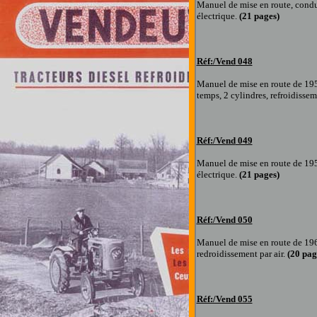
Manuel de mise en route, condu
électrique.
(
21
pages)
Réf:/Vend
048
Manuel de mise en route
de 195
temps, 2 cylindres, refroidissem
Réf:/Vend
049
Manuel de mise en route
de 195
électrique.
(
21
pages
)
Réf:/Vend
050
Manuel de mise en route
de 19
redroidissement par air.
(
20
pag
Réf:/Vend
055