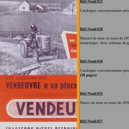
Réf:/Vend
025
Catalogue concessionnaire piè
Réf:/Vend
028
Manuel de mise en route
de 19
domestique
.
Avec schémas de gr
Réf:/Vend
030
Catalogue concessionnaire piè
(
5
0 pages
)
Réf:/Vend
035
Notice de mise en route
de 195
Réf:/Vend
037