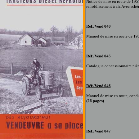
Notice de mise en route
de 195
refroidissement à air. Avec sché
Réf:/Vend
040
Manuel de mise en route
de 19
Réf:/Vend
045
Catalogue concessionnaire piè
Réf:/Vend
046
Manuel de mise en route, condu
(
26
pages
)
Réf:/Vend
047