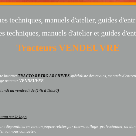
es techniques, manuels d'atelier, guides d'entr
s techniques, manuels d'atelier et guides d'ent
Tracteurs VENDEUVRE
te internet
TRACTO-RETRO ARCHIVES
spécialiste des revues, manuels d'entreti
age
tracteur
VENDEUVRE
 lundi au vendredi de (14h à 18h30
)
quant sur le logo
sont disponibles en version papier reliées par thermocollage professionnel, ou dan
d'envoi nous contacter.