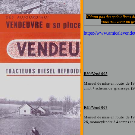
N’étant pas des spécialistes 
vous trouverez un gr
https://www.amicalevende
Réf:/Vend
005
Manuel de mise en route
de 19
cm3. + schéma de graissage
.
(5
Réf:/Vend
007
Manuel de mise en route
de 19
26, monocylindre à 4 temps et r