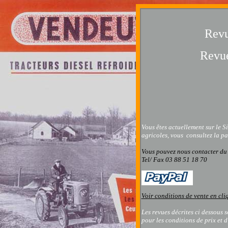
Revu
Revue
Vous êtes actuellement sur le Si
agricoles, vous consultez la p
Vous pouvez nous contacter
du
Tel/ Fax 03 88 51 18 70
Voir conditions de vente en cli
Les revues décrites ci dessous 
pour les conditions de prix et 