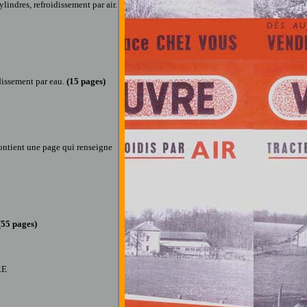
ylindres, refroidissement par air.
idissement par eau.
(
15
pages
)
contient une page qui renseigne
(55 pages
)
RE