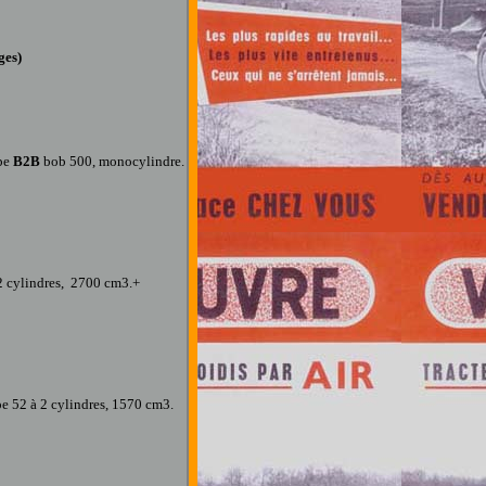
ges)
pe
B2B
bob 500
,
monocylindre
.
2 cylindres, 2700 cm3.+
pe 52 à 2 cylindres, 1570 cm3.