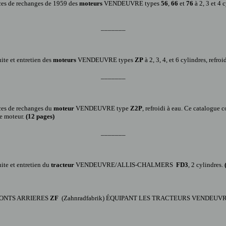
ces de rechanges
de 1959 des
moteur
s
VENDEUVRE types
56
,
66
et
76
à 2, 3 et 4 c
_______
ite et entretien
des
moteur
s
VENDEUVRE type
s
ZP
à
2
, 3, 4, et 6 c
ylindres
, refro
_______
ces de rechanges du
moteur
VENDEUVRE type
Z2P
, refroidi à eau. Ce catalogue 
ce moteur.
(12 pages
)
_______
ite et entretien du
tracteur
VENDEUVRE/ALLIS-CHALMERS
FD3
, 2 cylindres.
ONTS ARRIERES
ZF
(Zahnradfabrik) ÉQUIPANT LES TRACTEURS VENDEUV