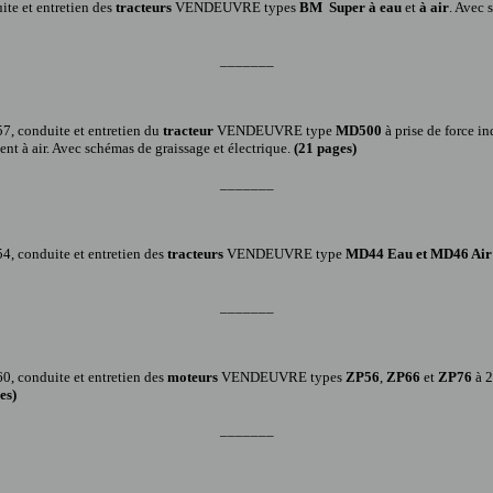
ite et entretien
des
tracteurs
VENDEUVRE type
s
BM Super à eau
et
à air
. Avec
_______
7,
conduite et entretien
du
tracteur
VENDEUVRE type
MD500
à prise de force i
ent à air. Avec schémas de graissage et électrique.
(
21
pages)
_______
4,
conduite et entretien
des
tracteurs
VENDEUVRE type
MD44 Eau et MD46 Ai
_______
60
, conduite et entretien
des
moteur
s
VENDEUVRE type
s
ZP
56
,
ZP66
et
ZP76
à 2
es
)
_______