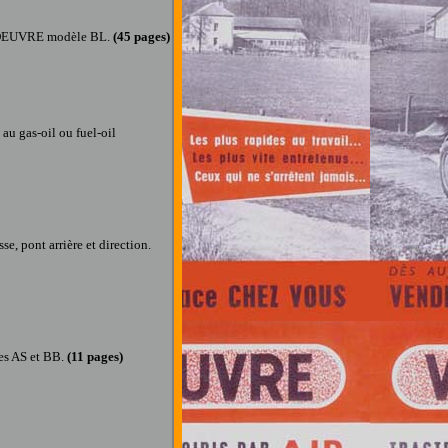
NDEUVRE
m
odèle BL.
(45 pages
)
au gas-oil ou fuel-oil
se, pont arrière et direction.
es AS et BB.
(11 pages
)