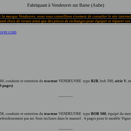
Fabriquant à Vendeuvre sur Barse (Aube)
de la marque Vendeuvre, nous vous conseillons vivement
de consulter
l
e
site interne
and choix de revues ainsi que des pièces de rechanges pour équiper et réparer vos
uvre.com
60
, conduite et entretien du
tracteur
VENDEUVRE
type
B2B
, bob 500,
série V
, m
0 pages
)
_______
58
, conduite et entretien du
tracteur
VENDEUVRE
type
B
OB
500
,
équipé du mot
efroidissement par air.
Sont incluses dans le manuel : 4 pages pour le modèle Vign
_______