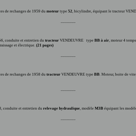
ces de rechanges
de 1959 du
moteur
type
52
, bicylindre, équipant le
tracteur VE
_______
56
, conduite et entretien du
tracteur
VENDEUVRE
type
BB à air
, moteur
4 temps 
aissage et électrique.
(
21
pages)
_______
ces de rechanges
de 1958 du
tracteur
VENDEUVRE type
BB
.
Moteur, boite de vites
_______
8,
conduite et entretien du
relevage hydraulique
, modèle
M3B
équipant les modèl
_______