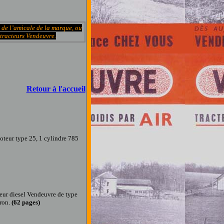
t de l’amicale de la marque, ou
 tracteurs Vendeuvre.
Retour à l'accueil
oteur type 25, 1 cylindre 785
eur diesel Vendeuvre de type
eron.
(
62
pages
)