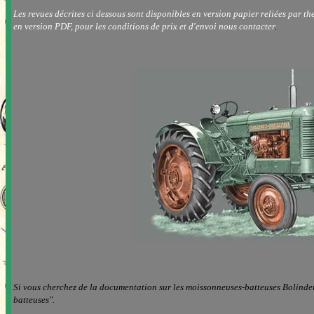
Les revues décrites ci dessous sont disponibles en version papier reliées par 
en version PDF, pour les conditions de prix et d'envoi nous contacter
.
Si vous cherchez de la documentation sur les moissonneuses-batteuses Bolinder,
batteuses".